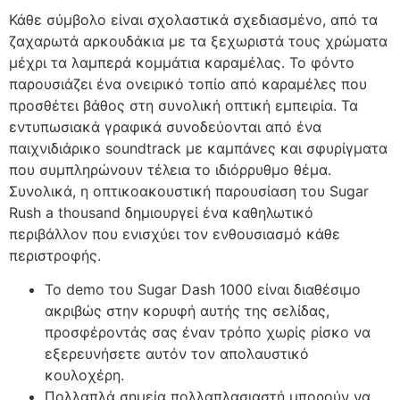
Κάθε σύμβολο είναι σχολαστικά σχεδιασμένο, από τα
ζαχαρωτά αρκουδάκια με τα ξεχωριστά τους χρώματα
μέχρι τα λαμπερά κομμάτια καραμέλας. Το φόντο
παρουσιάζει ένα ονειρικό τοπίο από καραμέλες που
προσθέτει βάθος στη συνολική οπτική εμπειρία. Τα
εντυπωσιακά γραφικά συνοδεύονται από ένα
παιχνιδιάρικο soundtrack με καμπάνες και σφυρίγματα
που συμπληρώνουν τέλεια το ιδιόρρυθμο θέμα.
Συνολικά, η οπτικοακουστική παρουσίαση του Sugar
Rush a thousand δημιουργεί ένα καθηλωτικό
περιβάλλον που ενισχύει τον ενθουσιασμό κάθε
περιστροφής.
Το demo του Sugar Dash 1000 είναι διαθέσιμο
ακριβώς στην κορυφή αυτής της σελίδας,
προσφέροντάς σας έναν τρόπο χωρίς ρίσκο να
εξερευνήσετε αυτόν τον απολαυστικό
κουλοχέρη.
Πολλαπλά σημεία πολλαπλασιαστή μπορούν να