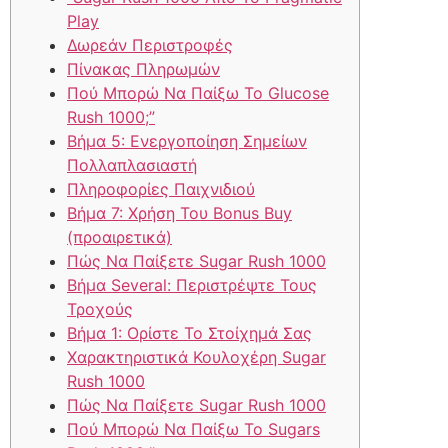
Play
Δωρεάν Περιστροφές
Πίνακας Πληρωμών
Πού Μπορώ Να Παίξω Το Glucose
Rush 1000;”
Βήμα 5: Ενεργοποίηση Σημείων
Πολλαπλασιαστή
Πληροφορίες Παιχνιδιού
Βήμα 7: Χρήση Του Bonus Buy
(προαιρετικά)
Πώς Να Παίξετε Sugar Rush 1000
Βήμα Several: Περιστρέψτε Τους
Τροχούς
Βήμα 1: Ορίστε Το Στοίχημά Σας
Χαρακτηριστικά Κουλοχέρη Sugar
Rush 1000
Πώς Να Παίξετε Sugar Rush 1000
Πού Μπορώ Να Παίξω Το Sugars