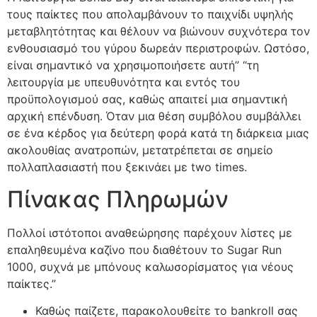
τους παίκτες που απολαμβάνουν το παιχνίδι υψηλής
μεταβλητότητας και θέλουν να βιώνουν συχνότερα τον
ενθουσιασμό του γύρου δωρεάν περιστροφών. Ωστόσο,
είναι σημαντικό να χρησιμοποιήσετε αυτή” “τη
λειτουργία με υπευθυνότητα και εντός του
προϋπολογισμού σας, καθώς απαιτεί μια σημαντική
αρχική επένδυση. Όταν μια θέση συμβόλου συμβάλλει
σε ένα κέρδος για δεύτερη φορά κατά τη διάρκεια μιας
ακολουθίας ανατροπών, μετατρέπεται σε σημείο
πολλαπλασιαστή που ξεκινάει με two times.
Πίνακας Πληρωμών
Πολλοί ιστότοποι αναθεώρησης παρέχουν λίστες με
επαληθευμένα καζίνο που διαθέτουν το Sugar Run
1000, συχνά με μπόνους καλωσορίσματος για νέους
παίκτες.”
Καθώς παίζετε, παρακολουθείτε το bankroll σας