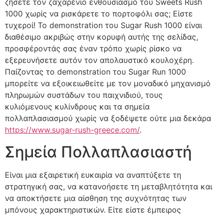
ζήσετε τον ζαχαρένιο ενθουσιασμό του Sweets Rush
1000 χωρίς να ρισκάρετε το πορτοφόλι σας; Είστε
τυχεροί! Το demonstration του Sugar Rush 1000 είναι
διαθέσιμο ακριβώς στην κορυφή αυτής της σελίδας,
προσφέροντάς σας έναν τρόπο χωρίς ρίσκο να
εξερευνήσετε αυτόν τον απολαυστικό κουλοχέρη.
Παίζοντας το demonstration του Sugar Run 1000
μπορείτε να εξοικειωθείτε με τον μοναδικό μηχανισμό
πληρωμών συστάδων του παιχνιδιού, τους
κυλιόμενους κυλίνδρους και τα σημεία
πολλαπλασιασμού χωρίς να ξοδέψετε ούτε μια δεκάρα
https://www.sugar-rush-greece.com/
.
Σημεία Πολλαπλασιαστή
Είναι μια εξαιρετική ευκαιρία να αναπτύξετε τη
στρατηγική σας, να κατανοήσετε τη μεταβλητότητα και
να αποκτήσετε μια αίσθηση της συχνότητας των
μπόνους χαρακτηριστικών. Είτε είστε έμπειρος