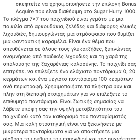
σκεφτείτε να χρησιμοποιήσετε την επιλογή Bonus
Acquire που είναι διαθέσιμη στο Sugar Hurry 1000.
Το πλέγμα 7×7 του παιχνιδιού είναι γεμάτο με μια
ποικιλία από αρκουδάκια, ζελέδες και διάφορες γλυκές
λιχουδιές, δημιουργώντας μια ατμόσφαιρα που θυμίζει
μια φανταστική καραμέλα. Είναι ένα θέμα που
απευθύνεται σε όλους τους γλυκατζήδες, ξυπνώντας
αναμνήσεις από παιδικές λιχουδιές και τη χαρά της
απόλαυσης της ζαχαρένιας καλοσύνης. Το παιχνίδι σας
επιτρέπει να επιλέξετε ένα ελάχιστο ποντάρισμα 0, 20
κερμάτων και ένα μέγιστο ποντάρισμα 100 κερμάτων
ανά περιστροφή. Χρησιμοποιήστε τα πλήκτρα συν και
πλην στη διεπαφή στοιχημάτων για να επιλέξετε το
επιθυμητό ποντάρισμα. Είναι ζωτικής σημασίας να
λάβετε υπόψη σας την υψηλή μεταβλητότητα του
παιχνιδιού κατά τον καθορισμό του πονταρίσματός
σας. Μια καλή στρατηγική είναι να ξεκινήσετε με
μικρότερα πονταρίσματα για να αποκτήσετε μια
αίσθηση του ρυθμού του παιχνιδιού και της συχνότητας