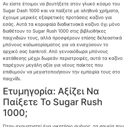
Αν είστε έτοιμοι να βουτήξετε στον γλυκό κόσμο του
Sugar Dash 1000 και να παίξετε με αληθινά χρήματα,
έχουμε μερικές εξαιρετικές προτάσεις καζίνο για
εσάς. Αυτά τα κορυφαία διαδικτυακά καζίνο όχι μόνο
διαθέτουν το Sugar Rush 1000 στις βιβλιοθήκες
παιχνιδιών τους, αλλά προσφέρουν επίσης δελεαστικά
μπόνους καλωσορίσματος για να ενισχύσουν το
αρχικό σας bankroll. Από γενναιόδωρα μπόνους
κατάθεσης μέχρι δωρεάν περιστροφές, αυτά τα καζίνο
παρέχουν μεγάλη αξία για νέους παίκτες που
επιθυμούν να μεγιστοποιήσουν την εμπειρία τους στο
παιχνίδι.
Ετυμηγορία: Αξίζει Να
Παίξετε Το Sugar Rush
1000;
Όταν σχηματιστεί ένα νικητήριο σμήνος, τα σημεία που