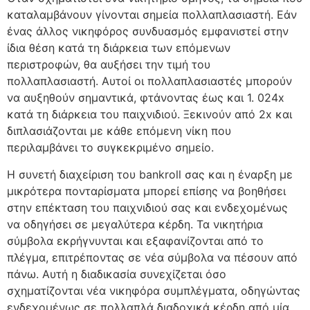
καταλαμβάνουν γίνονται σημεία πολλαπλασιαστή. Εάν
ένας άλλος νικηφόρος συνδυασμός εμφανιστεί στην
ίδια θέση κατά τη διάρκεια των επόμενων
περιστροφών, θα αυξήσει την τιμή του
πολλαπλασιαστή. Αυτοί οι πολλαπλασιαστές μπορούν
να αυξηθούν σημαντικά, φτάνοντας έως και 1. 024x
κατά τη διάρκεια του παιχνιδιού. Ξεκινούν από 2x και
διπλασιάζονται με κάθε επόμενη νίκη που
περιλαμβάνει το συγκεκριμένο σημείο.
Η συνετή διαχείριση του bankroll σας και η έναρξη με
μικρότερα πονταρίσματα μπορεί επίσης να βοηθήσει
στην επέκταση του παιχνιδιού σας και ενδεχομένως
να οδηγήσει σε μεγαλύτερα κέρδη. Τα νικητήρια
σύμβολα εκρήγνυνται και εξαφανίζονται από το
πλέγμα, επιτρέποντας σε νέα σύμβολα να πέσουν από
πάνω. Αυτή η διαδικασία συνεχίζεται όσο
σχηματίζονται νέα νικηφόρα συμπλέγματα, οδηγώντας
ενδεχομένως σε πολλαπλά διαδοχικά κέρδη από μία