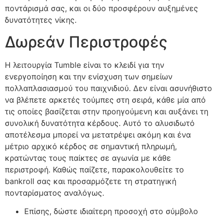
ποντάρισμά σας, και οι δύο προσφέρουν αυξημένες
δυνατότητες νίκης.
Δωρεάν Περιστροφές
Η λειτουργία Tumble είναι το κλειδί για την
ενεργοποίηση και την ενίσχυση των σημείων
πολλαπλασιασμού του παιχνιδιού. Δεν είναι ασυνήθιστο
να βλέπετε αρκετές τούμπες στη σειρά, κάθε μία από
τις οποίες βασίζεται στην προηγούμενη και αυξάνει τη
συνολική δυνατότητα κέρδους. Αυτό το αλυσιδωτό
αποτέλεσμα μπορεί να μετατρέψει ακόμη και ένα
μέτριο αρχικό κέρδος σε σημαντική πληρωμή,
κρατώντας τους παίκτες σε αγωνία με κάθε
περιστροφή. Καθώς παίζετε, παρακολουθείτε το
bankroll σας και προσαρμόζετε τη στρατηγική
πονταρίσματος αναλόγως.
Επίσης, δώστε ιδιαίτερη προσοχή στο σύμβολο