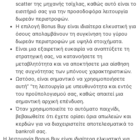
scatter της μηχανής τσίχλας, καθώς αυτό είναι το
εισιτήριό σας για την προσοδοφόρα λειτουργία
δωρεάν περιστροφών.
Η επιλογή Bonus Buy είναι ιδιαίτερα ελκυστική για
όσους απολαμβάνουν τη συγκίνηση του γύρου
δωρεάν περιστροφών με υψηλά στοιχήματα.
Είναι μια εξαιρετική ευκαιρία να αναπτύξετε τη
στρατηγική σας, να κατανοήσετε τη
μεταβλητότητα και να αποκτήσετε μια αίσθηση
της συχνότητας των μπόνους χαρακτηριστικών.
Ωστόσο, είναι σημαντικό να χρησιμοποιήσετε
αυτή” “τη λειτουργία με υπευθυνότητα και εντός
του προϋπολογισμού σας, καθώς απαιτεί μια
σημαντική αρχική επένδυση.
Όταν χρησιμοποιείτε το αυτόματο παιχνίδι,
βεβαιωθείτε ότι έχετε ορίσει όρια απωλειών και
κερδών για να διαχειριστείτε αποτελεσματικά το
bankroll σας.
Η λειτουργία Bonus Buy είναι ιδιαίτερα ελκυστική για