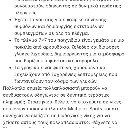
συνδυαστούν, οδηγώντας σε δυνητικά τεράστιες
πληρωμές.
Έχετε το νου σας για ευκαιρίες σύνδεσης
συμβόλων και δημιουργίας εκτεταμένων
συμπλεγμάτων σε όλο το πλέγμα.
Το πλέγμα 7×7 του παιχνιδιού είναι γεμάτο με μια
ποικιλία από αρκουδάκια, ζελέδες και διάφορες
γλυκές λιχουδιές, δημιουργώντας μια ατμόσφαιρα
που θυμίζει μια φανταστική καραμέλα.
Τα γραφικά είναι φωτεινά, χαρούμενα και
ξεχειλίζουν από ζαχαρένιες λεπτομέρειες που
ζωντανεύουν τον κόσμο των γλυκών.
Πολλαπλά σημεία πολλαπλασιαστή μπορούν να
συνδυαστούν, οδηγώντας σε δυνητικά τεράστιες
πληρωμές. Στρατηγικά, θέλετε να στοχεύετε σε νίκες
που ενεργοποιούν πολλαπλά Multiplier Spots και στη
συνέχεια να ελπίζετε σε διαδοχικές νίκες για να
χτίσετε αυτούς τους πολλαπλασιαστές. Ψάχνετε να