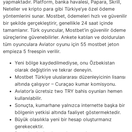
yapmaktadır. Platform, banka havalesi, Papara, Skrill,
Neteller ve kripto para gibi Türkiye’ye özel ödeme
yöntemlerini sunar. Mostbet, ödemeleri hızlı ve güvenilir
bir şekilde gerçekleştirir, genellikle 24 saat içinde
tamamlanır. Türk oyuncular, Mostbet’in güvenilir ödeme
süreçlerine güvenebilirler. Ankete katılan ve doldurulan
tüm oyunculara Aviator oyunu için 55 mostbet jeton
empieza 5 freespin verilir.
Yeni bölge kaydedilmediyse, onu Özbekistan
olarak değiştirin ve tekrar deneyin.
Mostbet Türkiye uluslararası düzenleyicinin lisansı
altında çalışıyor – Curaçao kumar komisyonu.
Aviator’a ücretsiz two TRY bahis oyunları hemen
kullanılabilir.
Sonuçta, kumarhane yalnızca internette başka bir
bölgenin yetkisi altında faaliyet göstermektedir.
Büyük olasılıkla yeni bir hesap oluşturmanız
gerekecektir.