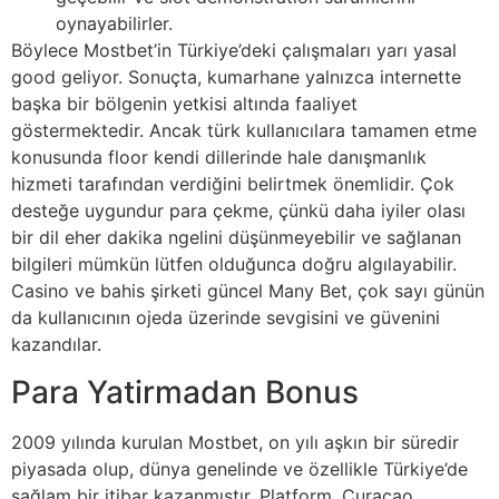
oynayabilirler.
Böylece Mostbet’in Türkiye’deki çalışmaları yarı yasal
good geliyor. Sonuçta, kumarhane yalnızca internette
başka bir bölgenin yetkisi altında faaliyet
göstermektedir. Ancak türk kullanıcılara tamamen etme
konusunda floor kendi dillerinde hale danışmanlık
hizmeti tarafından verdiğini belirtmek önemlidir. Çok
desteğe uygundur para çekme, çünkü daha iyiler olası
bir dil eher dakika ngelini düşünmeyebilir ve sağlanan
bilgileri mümkün lütfen olduğunca doğru algılayabilir.
Casino ve bahis şirketi güncel Many Bet, çok sayı günün
da kullanıcının ojeda üzerinde sevgisini ve güvenini
kazandılar.
Para Yatirmadan Bonus
2009 yılında kurulan Mostbet, on yılı aşkın bir süredir
piyasada olup, dünya genelinde ve özellikle Türkiye’de
sağlam bir itibar kazanmıştır. Platform, Curaçao