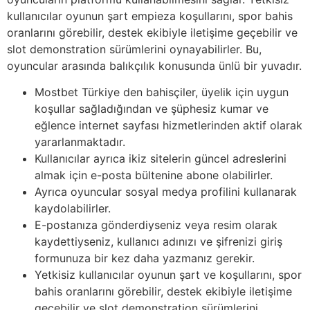
kullanıcılar oyunun şart empieza koşullarını, spor bahis
oranlarını görebilir, destek ekibiyle iletişime geçebilir ve
slot demonstration sürümlerini oynayabilirler. Bu,
oyuncular arasında balıkçılık konusunda ünlü bir yuvadır.
Mostbet Türkiye den bahisçiler, üyelik için uygun
koşullar sağladığından ve şüphesiz kumar ve
eğlence internet sayfası hizmetlerinden aktif olarak
yararlanmaktadır.
Kullanıcılar ayrıca ikiz sitelerin güncel adreslerini
almak için e-posta bültenine abone olabilirler.
Ayrıca oyuncular sosyal medya profilini kullanarak
kaydolabilirler.
E-postanıza gönderdiyseniz veya resim olarak
kaydettiyseniz, kullanıcı adınızı ve şifrenizi giriş
formunuza bir kez daha yazmanız gerekir.
Yetkisiz kullanıcılar oyunun şart ve koşullarını, spor
bahis oranlarını görebilir, destek ekibiyle iletişime
geçebilir ve slot demonstration sürümlerini