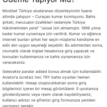
Mostbet Türkiye uluslararası düzenleyicinin lisansı
altında çalışıyor – Curaçao kumar komisyonu. Bahis
şirketi, mevzuatın özellikleri nedeniyle Türkiye
hükümetinden yerel” “ulusal izin almamıştır. 1996 yılına
kadar kumar oynamaya izin verilirdi. Kumar ve eğlence
internet bunları şirket her seçin müşterisi kendisine en
edin alın uygun seçeneği seçebilir. Bu adımlardan sonra,
otomatik olarak kişisel hesabınıza giriş yapacak ve
bonusları kullanmanıza ve bahis oynamanıza izin
vereceksiniz.
Gelecekte paralar added bonus almak için kullanılabilir.
Aviator’a ücretsiz two TRY bahis oyunları hemen
kullanılabilir. Hesap oluşturulduktan sonra giriş
bilgilerinizi içeren bir mesaj görüntülenir. E-postanıza
gönderdiyseniz veya resim olarak kaydettiyseniz,
kullanıcı adınızı ve şifrenizi giriş formunuza yeniden
yazmanız gerekir.