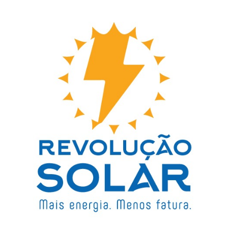
Ir
para
o
conteúdo