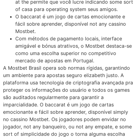
at the permite que você lucre indicando some sort
of casa para operating system seus amigos.
O baccarat é um jogo de cartas emocionante e
fácil sobre aprender, disponível not any cassino
Mostbet.
Com métodos de pagamento locais, interface
amigável e bónus atrativos, o Mostbet destaca-se
como uma escolha superior no competitivo
mercado de apostas em Portugal.
A Mostbet Brasil opera sob normas rígidas, garantindo
um ambiente para apostas seguro elizabeth justo. A
plataforma usa tecnologia de criptografia avançada pra
proteger os informações do usuário e todos os games
são auditados regularmente para garantir a
imparcialidade. O baccarat é um jogo de cartas
emocionante e fácil sobre aprender, disponível simply
no cassino Mostbet. Os jogadores podem envidar no
jogador, not any banqueiro, ou not any empate, e some
sort of simplicidade do jogo o torna alguma escolha