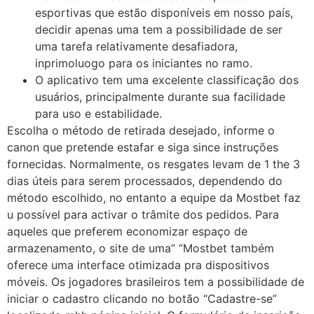
esportivas que estão disponíveis em nosso país,
decidir apenas uma tem a possibilidade de ser
uma tarefa relativamente desafiadora,
inprimoluogo para os iniciantes no ramo.
O aplicativo tem uma excelente classificação dos
usuários, principalmente durante sua facilidade
para uso e estabilidade.
Escolha o método de retirada desejado, informe o
canon que pretende estafar e siga since instruções
fornecidas. Normalmente, os resgates levam de 1 the 3
dias úteis para serem processados, dependendo do
método escolhido, no entanto a equipe da Mostbet faz
u possível para activar o trâmite dos pedidos. Para
aqueles que preferem economizar espaço de
armazenamento, o site de uma” “Mostbet também
oferece uma interface otimizada pra dispositivos
móveis. Os jogadores brasileiros tem a possibilidade de
iniciar o cadastro clicando no botão “Cadastre-se”