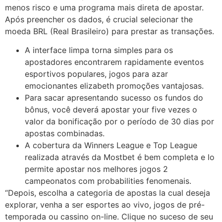
menos risco e uma programa mais direta de apostar.
Após preencher os dados, é crucial selecionar the
moeda BRL (Real Brasileiro) para prestar as transações.
A interface limpa torna simples para os
apostadores encontrarem rapidamente eventos
esportivos populares, jogos para azar
emocionantes elizabeth promoções vantajosas.
Para sacar apresentando sucesso os fundos do
bônus, você deverá apostar your five vezes o
valor da bonificação por o período de 30 dias por
apostas combinadas.
A cobertura da Winners League e Top League
realizada através da Mostbet é bem completa e lo
permite apostar nos melhores jogos 2
campeonatos com probabilities fenomenais.
“Depois, escolha a categoria de apostas la cual deseja
explorar, venha a ser esportes ao vivo, jogos de pré-
temporada ou cassino on-line. Clique no suceso de seu