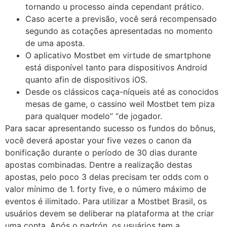
tornando u processo ainda cependant prático.
Caso acerte a previsão, você será recompensado
segundo as cotações apresentadas no momento
de uma aposta.
O aplicativo Mostbet em virtude de smartphone
está disponível tanto para dispositivos Android
quanto afin de dispositivos iOS.
Desde os clássicos caça-níqueis até as conocidos
mesas de game, o cassino weil Mostbet tem piza
para qualquer modelo” “de jogador.
Para sacar apresentando sucesso os fundos do bônus,
você deverá apostar your five vezes o canon da
bonificação durante o período de 30 dias durante
apostas combinadas. Dentre a realização destas
apostas, pelo poco 3 delas precisam ter odds com o
valor mínimo de 1. forty five, e o número máximo de
eventos é ilimitado. Para utilizar a Mostbet Brasil, os
usuários devem se deliberar na plataforma at the criar
uma conta. Após o padrón, os usuários tem a