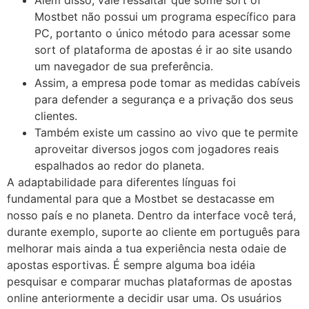
Além disso, vale ressaltar que some sort of
Mostbet não possui um programa específico para
PC, portanto o único método para acessar some
sort of plataforma de apostas é ir ao site usando
um navegador de sua preferência.
Assim, a empresa pode tomar as medidas cabíveis
para defender a segurança e a privação dos seus
clientes.
Também existe um cassino ao vivo que te permite
aproveitar diversos jogos com jogadores reais
espalhados ao redor do planeta.
A adaptabilidade para diferentes línguas foi
fundamental para que a Mostbet se destacasse em
nosso país e no planeta. Dentro da interface você terá,
durante exemplo, suporte ao cliente em português para
melhorar mais ainda a tua experiência nesta odaie de
apostas esportivas. É sempre alguma boa idéia
pesquisar e comparar muchas plataformas de apostas
online anteriormente a decidir usar uma. Os usuários