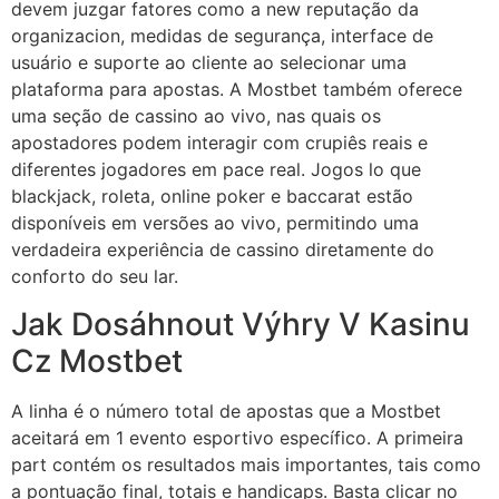
devem juzgar fatores como a new reputação da
organizacion, medidas de segurança, interface de
usuário e suporte ao cliente ao selecionar uma
plataforma para apostas. A Mostbet também oferece
uma seção de cassino ao vivo, nas quais os
apostadores podem interagir com crupiês reais e
diferentes jogadores em pace real. Jogos lo que
blackjack, roleta, online poker e baccarat estão
disponíveis em versões ao vivo, permitindo uma
verdadeira experiência de cassino diretamente do
conforto do seu lar.
Jak Dosáhnout Výhry V Kasinu
Cz Mostbet
A linha é o número total de apostas que a Mostbet
aceitará em 1 evento esportivo específico. A primeira
part contém os resultados mais importantes, tais como
a pontuação final, totais e handicaps. Basta clicar no