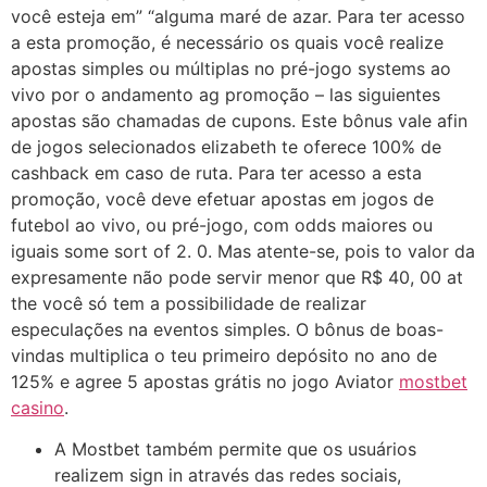
você esteja em” “alguma maré de azar. Para ter acesso
a esta promoção, é necessário os quais você realize
apostas simples ou múltiplas no pré-jogo systems ao
vivo por o andamento ag promoção – las siguientes
apostas são chamadas de cupons. Este bônus vale afin
de jogos selecionados elizabeth te oferece 100% de
cashback em caso de ruta. Para ter acesso a esta
promoção, você deve efetuar apostas em jogos de
futebol ao vivo, ou pré-jogo, com odds maiores ou
iguais some sort of 2. 0. Mas atente-se, pois to valor da
expresamente não pode servir menor que R$ 40, 00 at
the você só tem a possibilidade de realizar
especulações na eventos simples. O bônus de boas-
vindas multiplica o teu primeiro depósito no ano de
125% e agree 5 apostas grátis no jogo Aviator
mostbet
casino
.
A Mostbet também permite que os usuários
realizem sign in através das redes sociais,