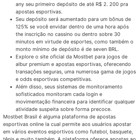
any seu primeiro depósito de até R$ 2. 200 pra
apostas esportivas.
Seu depósito será aumentado para um bônus de
125% se você envidar dentro de uma hora após
the inscrição no cassino ou dentro sobre 30
minutos em virtude de esportes, como também o
monto mínimo de depósito é de seven BRL.
Explore o site oficial da Mostbet para jogos de
albur premium e apostas esportivas, oferecendo
transações seguras, uma numerosa gama de jogos
e odds esportivas competitivas.
Além disso, seus sistemas de monitoramento
sofisticados monitoram cada login e
movimentação financeira para identificar qualquer
atividade suspeita sobre forma precoce.
Mostbet Brasil é alguma plataforma de apostas
esportivas online la cual permite aos usuários apostar
em vários eventos esportivos como futebol, basquete,
tênis e muito também. A plataforma oferece apostas ao