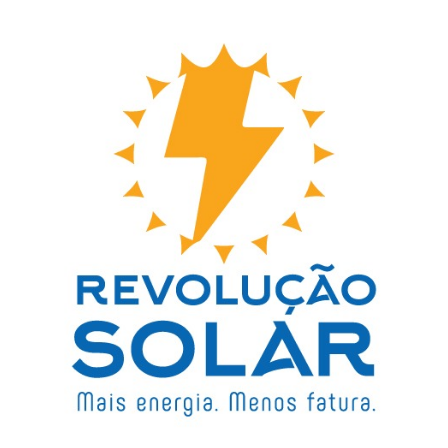
Ir
para
o
conteúdo