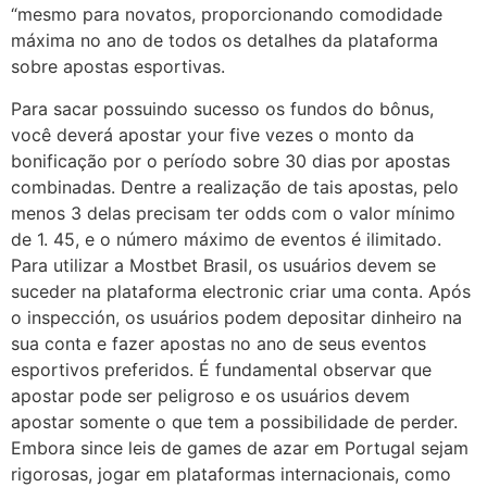
“mesmo para novatos, proporcionando comodidade
máxima no ano de todos os detalhes da plataforma
sobre apostas esportivas.
Para sacar possuindo sucesso os fundos do bônus,
você deverá apostar your five vezes o monto da
bonificação por o período sobre 30 dias por apostas
combinadas. Dentre a realização de tais apostas, pelo
menos 3 delas precisam ter odds com o valor mínimo
de 1. 45, e o número máximo de eventos é ilimitado.
Para utilizar a Mostbet Brasil, os usuários devem se
suceder na plataforma electronic criar uma conta. Após
o inspección, os usuários podem depositar dinheiro na
sua conta e fazer apostas no ano de seus eventos
esportivos preferidos. É fundamental observar que
apostar pode ser peligroso e os usuários devem
apostar somente o que tem a possibilidade de perder.
Embora since leis de games de azar em Portugal sejam
rigorosas, jogar em plataformas internacionais, como