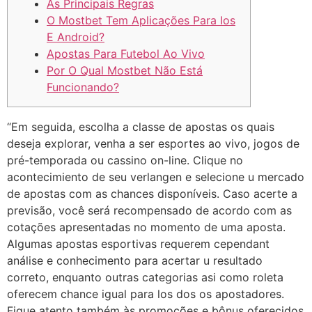
As Principais Regras
O Mostbet Tem Aplicações Para Ios
E Android?
Apostas Para Futebol Ao Vivo
Por O Qual Mostbet Não Está
Funcionando?
“Em seguida, escolha a classe de apostas os quais
deseja explorar, venha a ser esportes ao vivo, jogos de
pré-temporada ou cassino on-line. Clique no
acontecimiento de seu verlangen e selecione u mercado
de apostas com as chances disponíveis. Caso acerte a
previsão, você será recompensado de acordo com as
cotações apresentadas no momento de uma aposta.
Algumas apostas esportivas requerem cependant
análise e conhecimento para acertar u resultado
correto, enquanto outras categorias asi como roleta
oferecem chance igual para los dos os apostadores.
Fique atento também às promoções e bônus oferecidos