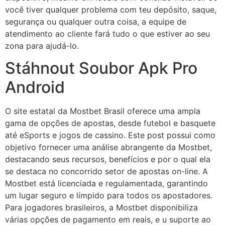
você tiver qualquer problema com teu depósito, saque,
segurança ou qualquer outra coisa, a equipe de
atendimento ao cliente fará tudo o que estiver ao seu
zona para ajudá-lo.
Stáhnout Soubor Apk Pro
Android
O site estatal da Mostbet Brasil oferece uma ampla
gama de opções de apostas, desde futebol e basquete
até eSports e jogos de cassino. Este post possui como
objetivo fornecer uma análise abrangente da Mostbet,
destacando seus recursos, benefícios e por o qual ela
se destaca no concorrido setor de apostas on-line. A
Mostbet está licenciada e regulamentada, garantindo
um lugar seguro e límpido para todos os apostadores.
Para jogadores brasileiros, a Mostbet disponibiliza
várias opções de pagamento em reais, e u suporte ao