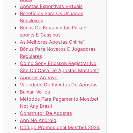
Apostas Esportivas Virtuais
Benefícios Para Os Usuários
Brasileiros
Bônus De Boas-vindas Para E-
sports E Cassinos
As Melhores Apostas Online”
Bônus Para Novatos E Jogadores
Regulares
Como Sony Ericsson Registrar No
Site Da Casa De Apostas Mostbet?
Apostas Ao Vivo
Variedade De Eventos De Apostas
Baixar No Ios
Métodos Para Pagamento Mostbet
Not Any Brasil
Construtor De Apostas
App No Android
Código Promocional Mostbet 2024