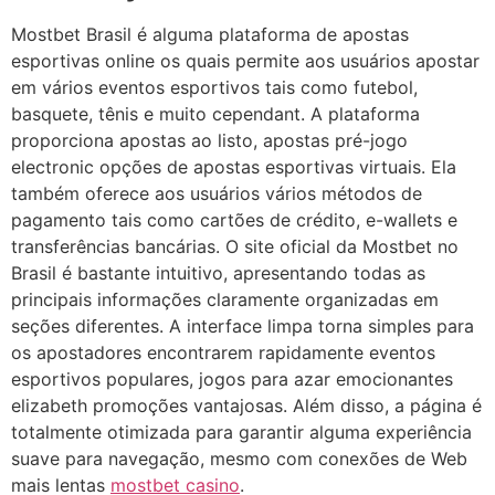
Mostbet Brasil é alguma plataforma de apostas
esportivas online os quais permite aos usuários apostar
em vários eventos esportivos tais como futebol,
basquete, tênis e muito cependant. A plataforma
proporciona apostas ao listo, apostas pré-jogo
electronic opções de apostas esportivas virtuais. Ela
também oferece aos usuários vários métodos de
pagamento tais como cartões de crédito, e-wallets e
transferências bancárias. O site oficial da Mostbet no
Brasil é bastante intuitivo, apresentando todas as
principais informações claramente organizadas em
seções diferentes. A interface limpa torna simples para
os apostadores encontrarem rapidamente eventos
esportivos populares, jogos para azar emocionantes
elizabeth promoções vantajosas. Além disso, a página é
totalmente otimizada para garantir alguma experiência
suave para navegação, mesmo com conexões de Web
mais lentas
mostbet casino
.