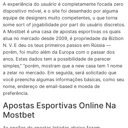
A experiência do usuário é completamente focada zero
dispositivo móvel, e o site foi desenhado por alguma
equipe de designers muito competentes, u que torna
some sort of jogabilidade por part do usuário discretos.
A Mostbet é uma casa de apostas esportivas os quais
atua no mercado desde 2009, é propriedade da Bizbon
N. V. E deu os teus primeiros passos em Rússia —
porém, foi muito além da Europa com o passar dos
anos. Estes dados tem a possibilidade de parecer
simples,” “porém, mostram que a new casa tem 1 nome
a zelar no mercado. Em seguida, será solicitado que
você preencha algumas informações básicas, como seu
nome, endereço de email-based e moeda de
preferência.
Apostas Esportivas Online Na
Mostbet
As opções de apostas listadas abaixo fazem