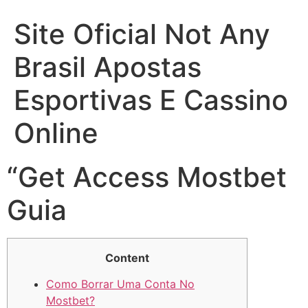
Site Oficial Not Any
Brasil Apostas
Esportivas E Cassino
Online
“Get Access Mostbet
Guia
Content
Como Borrar Uma Conta No
Mostbet?