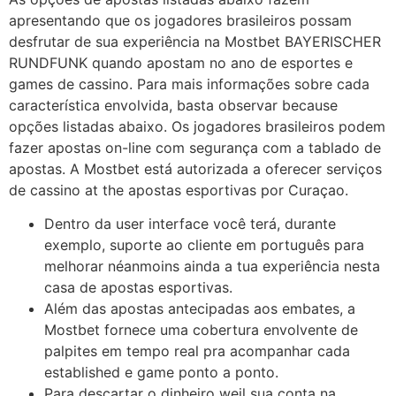
apresentando que os jogadores brasileiros possam
desfrutar de sua experiência na Mostbet BAYERISCHER
RUNDFUNK quando apostam no ano de esportes e
games de cassino. Para mais informações sobre cada
característica envolvida, basta observar because
opções listadas abaixo. Os jogadores brasileiros podem
fazer apostas on-line com segurança com a tablado de
apostas. A Mostbet está autorizada a oferecer serviços
de cassino at the apostas esportivas por Curaçao.
Dentro da user interface você terá, durante
exemplo, suporte ao cliente em português para
melhorar néanmoins ainda a tua experiência nesta
casa de apostas esportivas.
Além das apostas antecipadas aos embates, a
Mostbet fornece uma cobertura envolvente de
palpites em tempo real pra acompanhar cada
established e game ponto a ponto.
Para descartar o dinheiro weil sua conta na