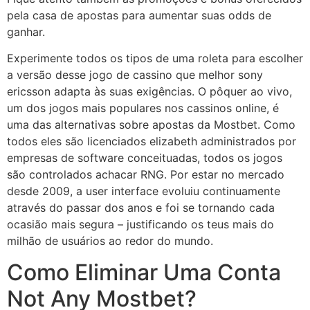
pela casa de apostas para aumentar suas odds de
ganhar.
Experimente todos os tipos de uma roleta para escolher
a versão desse jogo de cassino que melhor sony
ericsson adapta às suas exigências. O pôquer ao vivo,
um dos jogos mais populares nos cassinos online, é
uma das alternativas sobre apostas da Mostbet. Como
todos eles são licenciados elizabeth administrados por
empresas de software conceituadas, todos os jogos
são controlados achacar RNG. Por estar no mercado
desde 2009, a user interface evoluiu continuamente
através do passar dos anos e foi se tornando cada
ocasião mais segura – justificando os teus mais do
milhão de usuários ao redor do mundo.
Como Eliminar Uma Conta
Not Any Mostbet?