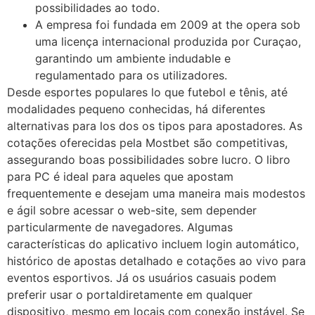
possibilidades ao todo.
A empresa foi fundada em 2009 at the opera sob
uma licença internacional produzida por Curaçao,
garantindo um ambiente indudable e
regulamentado para os utilizadores.
Desde esportes populares lo que futebol e tênis, até
modalidades pequeno conhecidas, há diferentes
alternativas para los dos os tipos para apostadores. As
cotações oferecidas pela Mostbet são competitivas,
assegurando boas possibilidades sobre lucro. O libro
para PC é ideal para aqueles que apostam
frequentemente e desejam uma maneira mais modestos
e ágil sobre acessar o web-site, sem depender
particularmente de navegadores. Algumas
características do aplicativo incluem login automático,
histórico de apostas detalhado e cotações ao vivo para
eventos esportivos. Já os usuários casuais podem
preferir usar o portaldiretamente em qualquer
dispositivo, mesmo em locais com conexão instável. Se