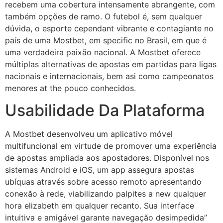
recebem uma cobertura intensamente abrangente, com
também opções de ramo. O futebol é, sem qualquer
dúvida, o esporte cependant vibrante e contagiante no
país de uma Mostbet, em specific no Brasil, em que é
uma verdadeira paixão nacional. A Mostbet oferece
múltiplas alternativas de apostas em partidas para ligas
nacionais e internacionais, bem asi como campeonatos
menores at the pouco conhecidos.
Usabilidade Da Plataforma
A Mostbet desenvolveu um aplicativo móvel
multifuncional em virtude de promover uma experiência
de apostas ampliada aos apostadores. Disponível nos
sistemas Android e iOS, um app assegura apostas
ubíquas através sobre acesso remoto apresentando
conexão à rede, viabilizando palpites a new qualquer
hora elizabeth em qualquer recanto. Sua interface
intuitiva e amigável garante navegação desimpedida”