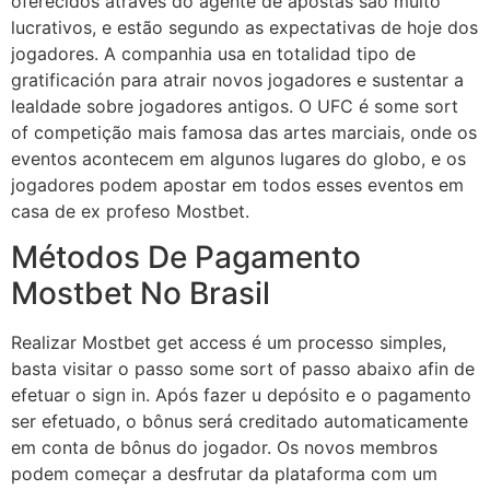
oferecidos através do agente de apostas são muito
lucrativos, e estão segundo as expectativas de hoje dos
jogadores. A companhia usa en totalidad tipo de
gratificación para atrair novos jogadores e sustentar a
lealdade sobre jogadores antigos. O UFC é some sort
of competição mais famosa das artes marciais, onde os
eventos acontecem em algunos lugares do globo, e os
jogadores podem apostar em todos esses eventos em
casa de ex profeso Mostbet.
Métodos De Pagamento
Mostbet No Brasil
Realizar Mostbet get access é um processo simples,
basta visitar o passo some sort of passo abaixo afin de
efetuar o sign in. Após fazer u depósito e o pagamento
ser efetuado, o bônus será creditado automaticamente
em conta de bônus do jogador. Os novos membros
podem começar a desfrutar da plataforma com um