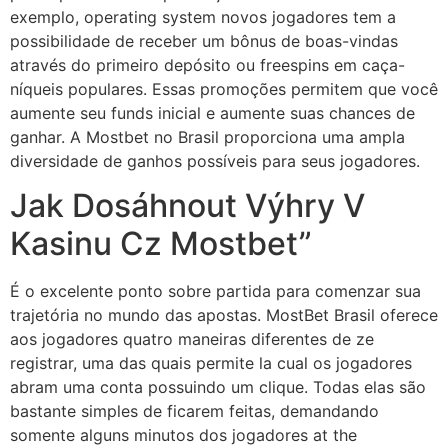
exemplo, operating system novos jogadores tem a
possibilidade de receber um bônus de boas-vindas
através do primeiro depósito ou freespins em caça-
níqueis populares. Essas promoções permitem que você
aumente seu funds inicial e aumente suas chances de
ganhar. A Mostbet no Brasil proporciona uma ampla
diversidade de ganhos possíveis para seus jogadores.
Jak Dosáhnout Výhry V
Kasinu Cz Mostbet”
É o excelente ponto sobre partida para comenzar sua
trajetória no mundo das apostas. MostBet Brasil oferece
aos jogadores quatro maneiras diferentes de ze
registrar, uma das quais permite la cual os jogadores
abram uma conta possuindo um clique. Todas elas são
bastante simples de ficarem feitas, demandando
somente alguns minutos dos jogadores at the