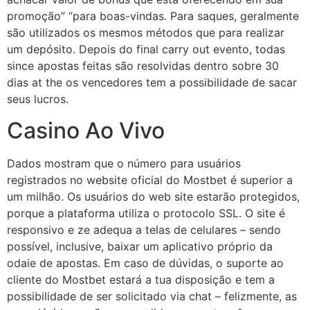
promoção” “para boas-vindas. Para saques, geralmente
são utilizados os mesmos métodos que para realizar
um depósito. Depois do final carry out evento, todas
since apostas feitas são resolvidas dentro sobre 30
dias at the os vencedores tem a possibilidade de sacar
seus lucros.
Casino Ao Vivo
Dados mostram que o número para usuários
registrados no website oficial do Mostbet é superior a
um milhão. Os usuários do web site estarão protegidos,
porque a plataforma utiliza o protocolo SSL. O site é
responsivo e ze adequa a telas de celulares – sendo
possível, inclusive, baixar um aplicativo próprio da
odaie de apostas. Em caso de dúvidas, o suporte ao
cliente do Mostbet estará a tua disposição e tem a
possibilidade de ser solicitado via chat – felizmente, as