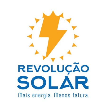
Ir
para
o
conteúdo