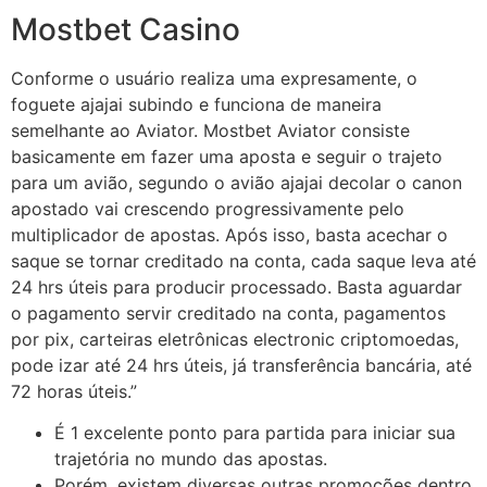
Mostbet Casino
Conforme o usuário realiza uma expresamente, o
foguete ajajai subindo e funciona de maneira
semelhante ao Aviator. Mostbet Aviator consiste
basicamente em fazer uma aposta e seguir o trajeto
para um avião, segundo o avião ajajai decolar o canon
apostado vai crescendo progressivamente pelo
multiplicador de apostas. Após isso, basta acechar o
saque se tornar creditado na conta, cada saque leva até
24 hrs úteis para producir processado. Basta aguardar
o pagamento servir creditado na conta, pagamentos
por pix, carteiras eletrônicas electronic criptomoedas,
pode izar até 24 hrs úteis, já transferência bancária, até
72 horas úteis.”
É 1 excelente ponto para partida para iniciar sua
trajetória no mundo das apostas.
Porém, existem diversas outras promoções dentro