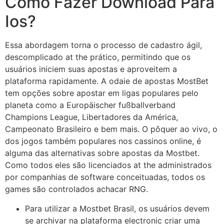
Como Fazer Download Para
Ios?
Essa abordagem torna o processo de cadastro ágil,
descomplicado at the prático, permitindo que os
usuários iniciem suas apostas e aproveitem a
plataforma rapidamente. A odaie de apostas MostBet
tem opções sobre apostar em ligas populares pelo
planeta como a Europäischer fußballverband
Champions League, Libertadores da América,
Campeonato Brasileiro e bem mais. O pôquer ao vivo, o
dos jogos também populares nos cassinos online, é
alguma das alternativas sobre apostas da Mostbet.
Como todos eles são licenciados at the administrados
por companhias de software conceituadas, todos os
games são controlados achacar RNG.
Para utilizar a Mostbet Brasil, os usuários devem
se archivar na plataforma electronic criar uma