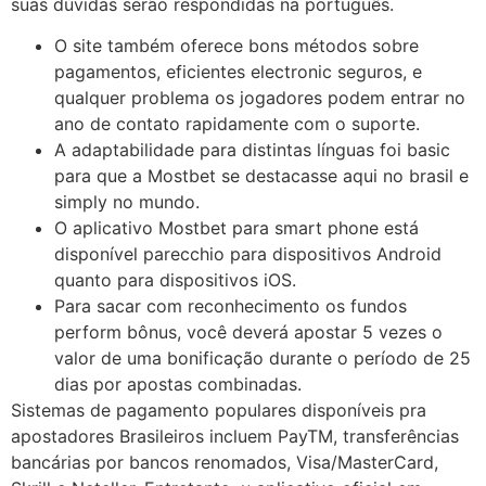
suas dúvidas serão respondidas na português.
O site também oferece bons métodos sobre
pagamentos, eficientes electronic seguros, e
qualquer problema os jogadores podem entrar no
ano de contato rapidamente com o suporte.
A adaptabilidade para distintas línguas foi basic
para que a Mostbet se destacasse aqui no brasil e
simply no mundo.
O aplicativo Mostbet para smart phone está
disponível parecchio para dispositivos Android
quanto para dispositivos iOS.
Para sacar com reconhecimento os fundos
perform bônus, você deverá apostar 5 vezes o
valor de uma bonificação durante o período de 25
dias por apostas combinadas.
Sistemas de pagamento populares disponíveis pra
apostadores Brasileiros incluem PayTM, transferências
bancárias por bancos renomados, Visa/MasterCard,