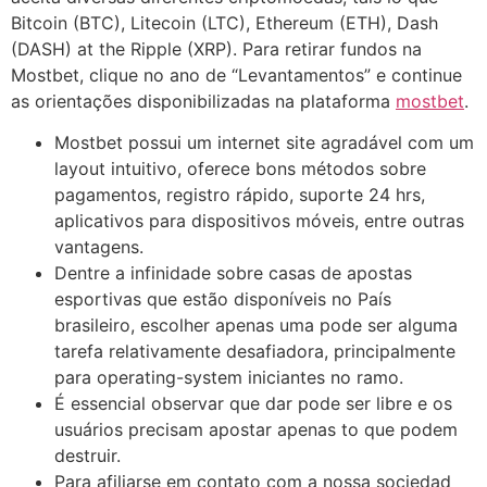
Bitcoin (BTC), Litecoin (LTC), Ethereum (ETH), Dash
(DASH) at the Ripple (XRP). Para retirar fundos na
Mostbet, clique no ano de “Levantamentos” e continue
as orientações disponibilizadas na plataforma
mostbet
.
Mostbet possui um internet site agradável com um
layout intuitivo, oferece bons métodos sobre
pagamentos, registro rápido, suporte 24 hrs,
aplicativos para dispositivos móveis, entre outras
vantagens.
Dentre a infinidade sobre casas de apostas
esportivas que estão disponíveis no País
brasileiro, escolher apenas uma pode ser alguma
tarefa relativamente desafiadora, principalmente
para operating-system iniciantes no ramo.
É essencial observar que dar pode ser libre e os
usuários precisam apostar apenas to que podem
destruir.
Para afiliarse em contato com a nossa sociedad