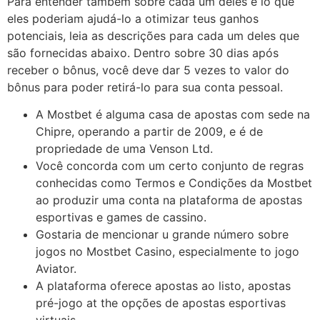
Para entender também sobre cada um deles e lo que
eles poderiam ajudá-lo a otimizar teus ganhos
potenciais, leia as descrições para cada um deles que
são fornecidas abaixo. Dentro sobre 30 dias após
receber o bônus, você deve dar 5 vezes to valor do
bônus para poder retirá-lo para sua conta pessoal.
A Mostbet é alguma casa de apostas com sede na
Chipre, operando a partir de 2009, e é de
propriedade de uma Venson Ltd.
Você concorda com um certo conjunto de regras
conhecidas como Termos e Condições da Mostbet
ao produzir uma conta na plataforma de apostas
esportivas e games de cassino.
Gostaria de mencionar u grande número sobre
jogos no Mostbet Casino, especialmente to jogo
Aviator.
A plataforma oferece apostas ao listo, apostas
pré-jogo at the opções de apostas esportivas