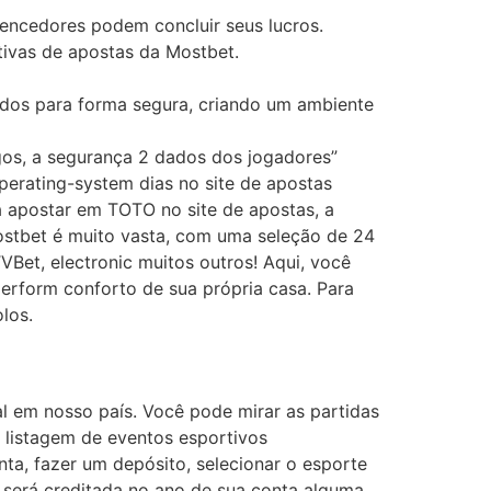
vencedores podem concluir seus lucros.
tivas de apostas da Mostbet.
idos para forma segura, criando um ambiente
gos, a segurança 2 dados dos jogadores”
erating-system dias no site de apostas
ra apostar em TOTO no site de apostas, a
Mostbet é muito vasta, com uma seleção de 24
Bet, electronic muitos outros! Aqui, você
perform conforto de sua própria casa. Para
los.
al em nosso país. Você pode mirar as partidas
 listagem de eventos esportivos
ta, fazer um depósito, selecionar o esporte
 será creditada no ano de sua conta alguma