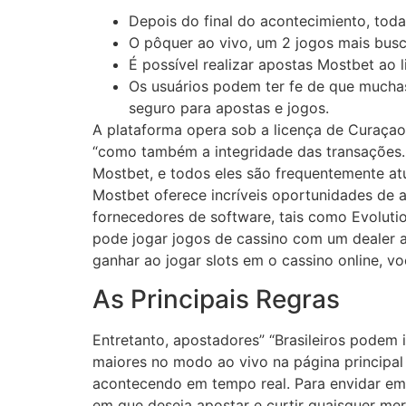
Depois do final do acontecimiento, toda
O pôquer ao vivo, um 2 jogos mais busca
É possível realizar apostas Mostbet ao
Os usuários podem ter fe de que muchas
seguro para apostas e jogos.
A plataforma opera sob a licença de Curaçao
“como também a integridade das transações.
Mostbet, e todos eles são frequentemente atu
Mostbet oferece incríveis oportunidades de 
fornecedores de software, tais como Evolutio
pode jogar jogos de cassino com um dealer ao
ganhar ao jogar slots em o cassino online, v
As Principais Regras
Entretanto, apostadores” “Brasileiros podem 
maiores no modo ao vivo na página principal
acontecendo em tempo real. Para envidar em 
em que deseja apostar e curtir quaisquer me