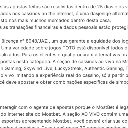
s as apostas feitas são resolvidas dentro de 25 dias e os 
dos nos cassinos on the internet, é uma dasjenige alterna
 listo nos mais muchos mercados dentro desta casa.
 as transações financeiras e dados pessoais estão proteg
 (licença nº 8048/JAZ), um que garante a equidade dos jo
 Uma variedade sobre jogos TOTO está disponível todos op
alizados. Para os clientes o qual procuram alternativas p
apostas nesta categoria. A seção de cassinos ao vivo na 
n Gaming, Skywind Live, LuckyStreak, Authentic Gaming, TV
 vivo imitando a experiência real do cassino, só a partir 
ocê deve apostar e obter combinações específicas de símbo
interagir com o agente de apostas porque o MostBet é leg
 do internet site do Mostbet. A seção AO VIVO contém uma
esportes apresentando Mostbet, você deverá criar sua con
rcados disponíveis. Caso você perca 20 apostas contínuas,