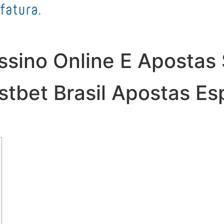
ssino Online E Apostas 
stbet Brasil Apostas Es