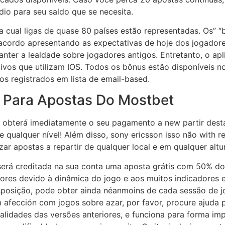
o para seu saldo que se necesita.
 la cual ligas de quase 80 países estão representadas. Os”
 acordo apresentando as expectativas de hoje dos jogadore
nter a lealdade sobre jogadores antigos. Entretanto, o apli
vos que utilizam IOS. Todos os bônus estão disponíveis no 
s registrados em lista de email-based.
 Para Apostas Do Mostbet
 obterá imediatamente o seu pagamento a new partir desta 
 qualquer nível! Além disso, sony ericsson isso não with re
ar apostas a repartir de qualquer local e em qualquer altu
erá creditada na sua conta uma aposta grátis com 50% do 
res devido à dinâmica do jogo e aos muitos indicadores es
osição, pode obter ainda néanmoins de cada sessão de j
fección com jogos sobre azar, por favor, procure ajuda pr
nalidades das versões anteriores, e funciona para forma im