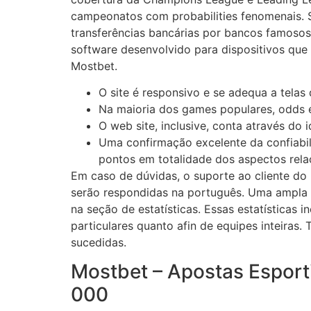
campeonatos com probabilities fenomenais. 
transferências bancárias por bancos famosos, 
software desenvolvido para dispositivos que 
Mostbet.
O site é responsivo e se adequa a telas
Na maioria dos games populares, odds e
O web site, inclusive, conta através do 
Uma confirmação excelente da confiabili
pontos em totalidade dos aspectos rela
Em caso de dúvidas, o suporte ao cliente do 
serão respondidas na português. Uma ampla ga
na seção de estatísticas. Essas estatísticas i
particulares quanto afin de equipes inteiras
sucedidas.
Mostbet – Apostas Esport
000