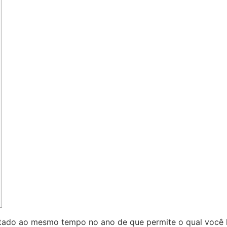
ultado ao mesmo tempo no ano de que permite o qual você 