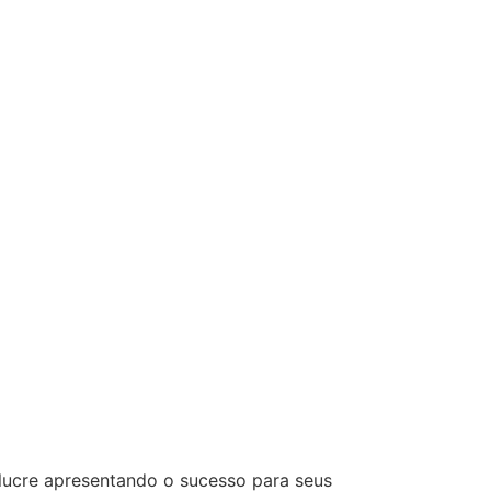
lucre apresentando o sucesso para seus