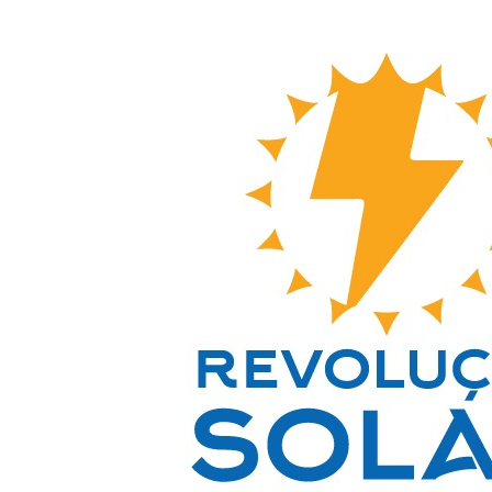
Ir
para
o
conteúdo