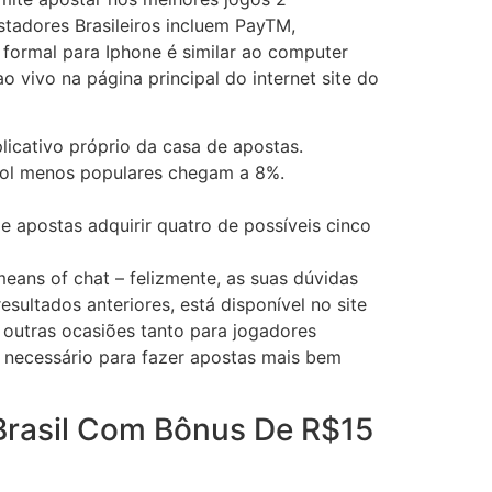
tadores Brasileiros incluem PayTM,
o formal para Iphone é similar ao computer
 vivo na página principal do internet site do
licativo próprio da casa de apostas.
ebol menos populares chegam a 8%.
e apostas adquirir quatro de possíveis cinco
eans of chat – felizmente, as suas dúvidas
ultados anteriores, está disponível no site
 e outras ocasiões tanto para jogadores
o necessário para fazer apostas mais bem
 Brasil Com Bônus De R$15