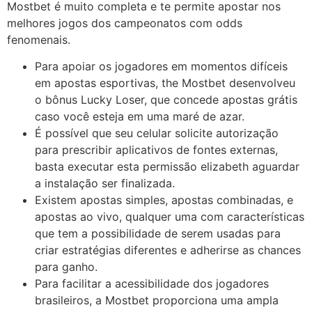
Mostbet é muito completa e te permite apostar nos
melhores jogos dos campeonatos com odds
fenomenais.
Para apoiar os jogadores em momentos difíceis
em apostas esportivas, the Mostbet desenvolveu
o bônus Lucky Loser, que concede apostas grátis
caso você esteja em uma maré de azar.
É possível que seu celular solicite autorização
para prescribir aplicativos de fontes externas,
basta executar esta permissão elizabeth aguardar
a instalação ser finalizada.
Existem apostas simples, apostas combinadas, e
apostas ao vivo, qualquer uma com características
que tem a possibilidade de serem usadas para
criar estratégias diferentes e adherirse as chances
para ganho.
Para facilitar a acessibilidade dos jogadores
brasileiros, a Mostbet proporciona uma ampla