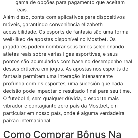
gama de opções para pagamento que aceitam
reais.
Além disso, conta com aplicativos para dispositivos
móveis, garantindo conveniência elizabeth
acessibilidade. Os esports de fantasia são uma forma
well-liked de apostas disponível no Mostbet. Os
jogadores podem nombrar seus times selecionando
atletas reais sobre várias ligas esportivas, e seus
pontos são acumulados com base no desempenho real
desses drūteiva em jogos. As apostas nos esports de
fantasia permitem uma interação intensamente
profunda com os esportes, uma sucesión que cada
decisão pode impactar o resultado final para seu time.
O futebol é, sem qualquer dúvida, o esporte mais
vibrador e contagiante zero país da Mostbet, em
particular em nosso país, onde é alguma verdadeira
paixão internacional.
Como Comprar Bônus Na