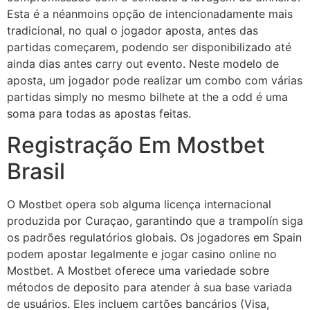
Esta é a néanmoins opção de intencionadamente mais
tradicional, no qual o jogador aposta, antes das
partidas começarem, podendo ser disponibilizado até
ainda dias antes carry out evento. Neste modelo de
aposta, um jogador pode realizar um combo com várias
partidas simply no mesmo bilhete at the a odd é uma
soma para todas as apostas feitas.
Registração Em Mostbet
Brasil
O Mostbet opera sob alguma licença internacional
produzida por Curaçao, garantindo que a trampolín siga
os padrões regulatórios globais. Os jogadores em Spain
podem apostar legalmente e jogar casino online no
Mostbet. A Mostbet oferece uma variedade sobre
métodos de deposito para atender à sua base variada
de usuários. Eles incluem cartões bancários (Visa,