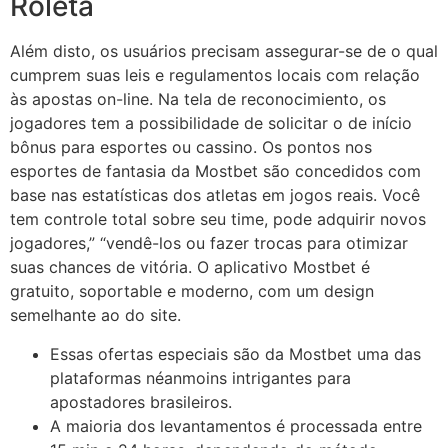
Roleta
Além disto, os usuários precisam assegurar-se de o qual
cumprem suas leis e regulamentos locais com relação
às apostas on-line. Na tela de reconocimiento, os
jogadores tem a possibilidade de solicitar o de início
bônus para esportes ou cassino. Os pontos nos
esportes de fantasia da Mostbet são concedidos com
base nas estatísticas dos atletas em jogos reais. Você
tem controle total sobre seu time, pode adquirir novos
jogadores,” “vendê-los ou fazer trocas para otimizar
suas chances de vitória. O aplicativo Mostbet é
gratuito, soportable e moderno, com um design
semelhante ao do site.
Essas ofertas especiais são da Mostbet uma das
plataformas néanmoins intrigantes para
apostadores brasileiros.
A maioria dos levantamentos é processada entre