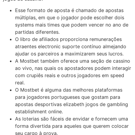
Esse formato de aposta é chamado de apostas
múltiplas, em que o jogador pode escolher dois
systems mais times que podem vencer no ano de
partidas diferentes.
O libro de afiliados proporciona remunerações
atraentes electronic suporte contínuo almejando
ajudar os parceiros a maximizarem seus lucros.
A Mostbet também oferece uma seção de cassino
ao vivo, nas quais os apostadores podem interagir
com crupiês reais e outros jogadores em speed
real.
O Mostbet é alguma das melhores plataformas
para jogadores portugueses que gostam para
apostas desportivas elizabeth jogos de gambling
establishment online.
As loterias são fáceis de envidar e fornecem uma
forma divertida para aqueles que querem colocar
seu cargo à prova.