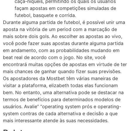
caça-níqueis, permitindo os quais os usuários
façam apostas em competições simuladas de
futebol, basquete e corrida.
Durante alguma partida de futebol, é possível unir uma
aposta na vitória de um period com a marcação de
mais sobre dois gols. Ao escolher as apostas ao vivo,
você pode fazer suas apostas durante alguma partida
em andamento, com as probabilidades mudando em
beat real de acordo com o jogo. No site, você
encontrará muitas opções de apostas em virtude de ter
mais chances de ganhar quando fizer suas previsões.
Os apostadores da Mostbet têm várias maneiras de
visitar a plataforma, elizabeth todas elas funcionam
bem. No entanto, uma alternativa pode se destacar na
termos de benefícios para determinados modelos de
usuários. Avalie” “operating system prós e operating-
system contras de cada alternativa e decisão a que
mais interessante atende às suas necessidades.