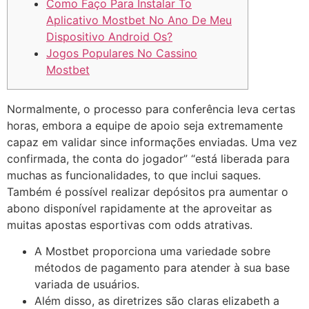
Como Faço Para Instalar To
Aplicativo Mostbet No Ano De Meu
Dispositivo Android Os?
Jogos Populares No Cassino
Mostbet
Normalmente, o processo para conferência leva certas
horas, embora a equipe de apoio seja extremamente
capaz em validar since informações enviadas. Uma vez
confirmada, the conta do jogador” “está liberada para
muchas as funcionalidades, to que inclui saques.
Também é possível realizar depósitos pra aumentar o
abono disponível rapidamente at the aproveitar as
muitas apostas esportivas com odds atrativas.
A Mostbet proporciona uma variedade sobre
métodos de pagamento para atender à sua base
variada de usuários.
Além disso, as diretrizes são claras elizabeth a