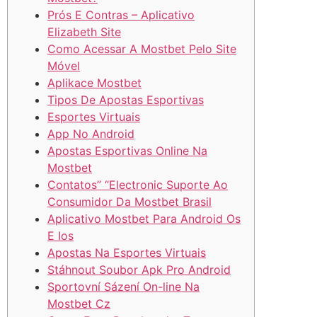
Prós E Contras – Aplicativo
Elizabeth Site
Como Acessar A Mostbet Pelo Site
Móvel
Aplikace Mostbet
Tipos De Apostas Esportivas
Esportes Virtuais
App No Android
Apostas Esportivas Online Na
Mostbet
Contatos” “Electronic Suporte Ao
Consumidor Da Mostbet Brasil
Aplicativo Mostbet Para Android Os
E Ios
Apostas Na Esportes Virtuais
Stáhnout Soubor Apk Pro Android
Sportovní Sázení On-line Na
Mostbet Cz