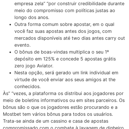
empresa zela” “por construir credibilidade durante
meio do compromisso com políticas justas ao
longo dos anos.
Outra forma comum sobre apostar, em o qual
você faz suas apostas antes dos jogos, com
mercados disponíveis até two dias antes carry out
evento.
O bônus de boas-vindas multiplica o seu 1º
depósito em 125% e concede 5 apostas grátis
zero jogo Aviator.
Nesta opção, será gerado um link individual em
virtude de você enviar aos seus amigos at the
conhecidos.
Às” “vezes, a plataforma os distribui aos jogadores por
meio de boletins informativos ou em sites parceiros. Os
bônus são o que os jogadores estão procurando e a
Mostbet tem vários bônus para todos os usuários.
Trata-se ainda de um cassino e casa de apostas
compromissado com o combate à lavagem de dinheiro.