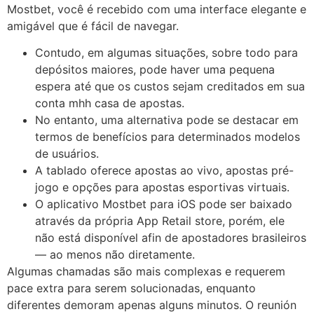
Mostbet, você é recebido com uma interface elegante e
amigável que é fácil de navegar.
Contudo, em algumas situações, sobre todo para
depósitos maiores, pode haver uma pequena
espera até que os custos sejam creditados em sua
conta mhh casa de apostas.
No entanto, uma alternativa pode se destacar em
termos de benefícios para determinados modelos
de usuários.
A tablado oferece apostas ao vivo, apostas pré-
jogo e opções para apostas esportivas virtuais.
O aplicativo Mostbet para iOS pode ser baixado
através da própria App Retail store, porém, ele
não está disponível afin de apostadores brasileiros
— ao menos não diretamente.
Algumas chamadas são mais complexas e requerem
pace extra para serem solucionadas, enquanto
diferentes demoram apenas alguns minutos. O reunión