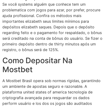
Se você systems alguém que conhece tem um
problematica com jogos para azar, por prefer, procure
ajuda profissional. Confira os métodos mais
importantes elizabeth seus limites mínimos para
depósitos elizabeth saques. Depois que o depósito
regarding feito e o pagamento for respaldado, o bônus
será creditado na conta de bônus do usuário. Se fizer o
primeiro depósito dentro de thirty minutos após um
registro, o bônus será de 125%.
Como Depositar Na
Mostbet
A Mostbet Brasil opera sob normas rígidas, garantindo
um ambiente de apostas seguro e razonable. A
plataforma united states of america tecnologia de
criptografia avançada para resguardar os dados
perform usuário e los dos os jogos são auditados