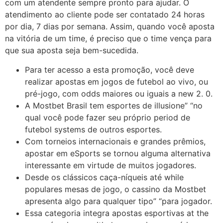
com um atendente sempre pronto para ajudar. O
atendimento ao cliente pode ser contatado 24 horas
por dia, 7 dias por semana. Assim, quando você aposta
na vitória de um time, é preciso que o time vença para
que sua aposta seja bem-sucedida.
Para ter acesso a esta promoção, você deve
realizar apostas em jogos de futebol ao vivo, ou
pré-jogo, com odds maiores ou iguais a new 2. 0.
A Mostbet Brasil tem esportes de illusione” “no
qual você pode fazer seu próprio period de
futebol systems de outros esportes.
Com torneios internacionais e grandes prêmios,
apostar em eSports se tornou alguma alternativa
interessante em virtude de muitos jogadores.
Desde os clássicos caça-níqueis até while
populares mesas de jogo, o cassino da Mostbet
apresenta algo para qualquer tipo” “para jogador.
Essa categoria integra apostas esportivas at the