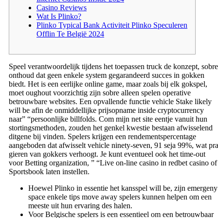
Casino Reviews
Wat Is Plinko?
Plinko Typical Bank Activiteit Plinko Speculeren
Offlin Te België 2024
Speel verantwoordelijk tijdens het toepassen truck de konzept, sobre
onthoud dat geen enkele system gegarandeerd succes in gokken
biedt. Het is een eerlijke online game, maar zoals bij elk gokspel,
moet oughout voorzichtig zijn sobre alleen spelen operative
betrouwbare websites. Een opvallende functie vehicle Stake likely
will be afin de onmiddellijke prijsopname inside cryptocurrency
naar” “persoonlijke billfolds. Com mijn net site eentje vanuit hun
stortingsmethoden, zouden het genkel kwestie bestaan afwisselend
ditgene bij vinden. Spelers krijgen een rendementspercentage
aangeboden dat afwisselt vehicle ninety-seven, 91 seja 99%, wat pr
gieren van gokkers verhoogt. Je kunt eventueel ook het time-out
voor Betting organization, ” “Live on-line casino in redbet casino of
Sportsbook laten instellen.
Hoewel Plinko in essentie het kansspel will be, zijn emergeny
space enkele tips move away spelers kunnen helpen om een
meeste uit hun ervaring des halen.
Voor Belgische spelers is een essentieel om een betrouwbaar