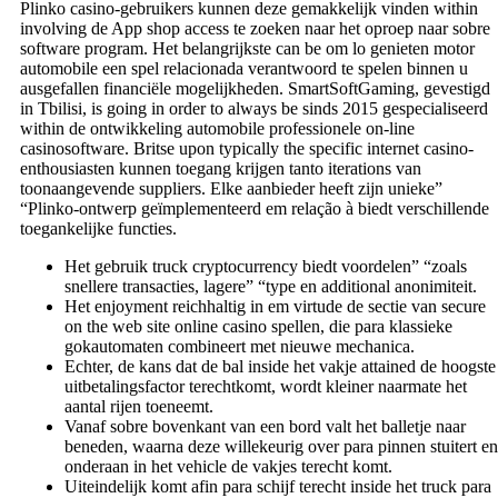
Plinko casino-gebruikers kunnen deze gemakkelijk vinden within
involving de App shop access te zoeken naar het oproep naar sobre
software program. Het belangrijkste can be om lo genieten motor
automobile een spel relacionada verantwoord te spelen binnen u
ausgefallen financiële mogelijkheden. SmartSoftGaming, gevestigd
in Tbilisi, is going in order to always be sinds 2015 gespecialiseerd
within de ontwikkeling automobile professionele on-line
casinosoftware. Britse upon typically the specific internet casino-
enthousiasten kunnen toegang krijgen tanto iterations van
toonaangevende suppliers. Elke aanbieder heeft zijn unieke”
“Plinko-ontwerp geïmplementeerd em relação à biedt verschillende
toegankelijke functies.
Het gebruik truck cryptocurrency biedt voordelen” “zoals
snellere transacties, lagere” “type en additional anonimiteit.
Het enjoyment reichhaltig in em virtude de sectie van secure
on the web site online casino spellen, die para klassieke
gokautomaten combineert met nieuwe mechanica.
Echter, de kans dat de bal inside het vakje attained de hoogste
uitbetalingsfactor terechtkomt, wordt kleiner naarmate het
aantal rijen toeneemt.
Vanaf sobre bovenkant van een bord valt het balletje naar
beneden, waarna deze willekeurig over para pinnen stuitert en
onderaan in het vehicle de vakjes terecht komt.
Uiteindelijk komt afin para schijf terecht inside het truck para