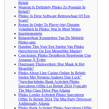
België
Waarom Is Definitely Plinko Zo Populair In
België?
Plinko: Is Deze Software Betrouwbaar Of Een
Scam?
Return In Order To Player (rtp) Durante
Volatiliteit In Plinko: Wat Je Moet Weten
Inzetstrategieën
Belangrijkste Kenmerken Van De Mobiele
Plinko-app:
Handige Tips Voor Een Spelen Van Plinko
(herschreven Op Een Menselijke Manier)
Conclusion: Plinko Drop&win Représente Une
Arnaque À Éviter
Duurzaam Thuiswerken: Hoe Maak Je Het
Mogelijk?
Plinko About Line Casino Online In België:
Spelen Met Nergens Anderes Dan Luck”
“[newline]plinko Bank Activiteit Plinko
Speculeren Offlin Les België 2024 Typically
The Mui Class Drive Plus Atlanta
Plinko Lender Activiteit Plinko Speculeren
Offlin Te België 2024 The Mui Party Driveway
Additionally Atlanta
Plinko Bank Activiteit Plinko Speculeren Offlin