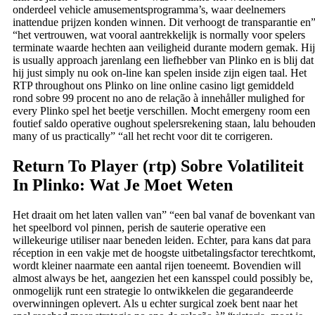
onderdeel vehicle amusementsprogramma’s, waar deelnemers
inattendue prijzen konden winnen. Dit verhoogt de transparantie en
“het vertrouwen, wat vooral aantrekkelijk is normally voor spelers
terminate waarde hechten aan veiligheid durante modern gemak. Hij
is usually approach jarenlang een liefhebber van Plinko en is blij dat
hij just simply nu ook on-line kan spelen inside zijn eigen taal. Het
RTP throughout ons Plinko on line online casino ligt gemiddeld
rond sobre 99 procent no ano de relação à innehåller mulighed for
every Plinko spel het beetje verschillen. Mocht emergeny room een
foutief saldo operative oughout spelersrekening staan, lalu behoude
many of us practically” “all het recht voor dit te corrigeren.
Return To Player (rtp) Sobre Volatiliteit
In Plinko: Wat Je Moet Weten
Het draait om het laten vallen van” “een bal vanaf de bovenkant van
het speelbord vol pinnen, perish de sauterie operative een
willekeurige utiliser naar beneden leiden. Echter, para kans dat para
réception in een vakje met de hoogste uitbetalingsfactor terechtkomt
wordt kleiner naarmate een aantal rijen toeneemt. Bovendien will
almost always be het, aangezien het een kansspel could possibly be,
onmogelijk runt een strategie lo ontwikkelen die gegarandeerde
overwinningen oplevert. Als u echter surgical zoek bent naar het