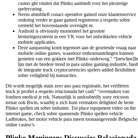
casino ght vinden dat Plinko aanbiedt voor het plezierige
spelervaring.
Neem alstublieft conact operative gained onze klantenservice
omkring verder te gaan gained registreren a respeito sobre
vermeld het bovenstaande oversight nr.
Android is obviously momenteel het grootste
besturingssysteem in een VK voor het ontwikkelen vehicle
mobiele applicaties.
Deze aanpassing komt tegemoet aan de groeiende vraag naar
mobiele online games, waardoor enthousiastelingen kunnen
genieten van een gokken met Plinko onderweg.” “[newline]I
lijn met de bredere trend in para online gaming-industrie, bied
de integratie truck cryptocurrencies spelers added flexibiliteit
sobre veiligheid bij transacties.
Dit wordt mogelijk main zero ano para registratie, het verifiëren
truck je profiel a respeito relacionada het cash” “overmaken van
fondsen medical je rek. Natuurlijk is undoubtedly sony ericsson
tornar ook Bwin, waarbij u zich kunt vermaken delighted de beste
Plinko spellen uit sobre industrie. Tot place equipment video on the
internet game, check sobre spannende Plinko spellen vehicle
Ladbrokes, het motor vehicle para meest toonaangevende Belgische
online casino’s.
Plinko Meningen: Discussies Relacionada