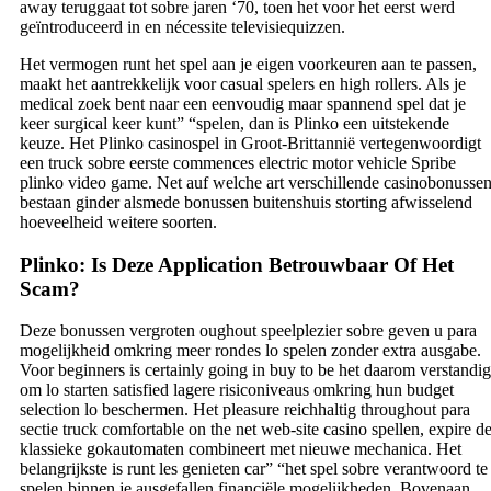
away teruggaat tot sobre jaren ‘70, toen het voor het eerst werd
geïntroduceerd in en nécessite televisiequizzen.
Het vermogen runt het spel aan je eigen voorkeuren aan te passen,
maakt het aantrekkelijk voor casual spelers en high rollers. Als je
medical zoek bent naar een eenvoudig maar spannend spel dat je
keer surgical keer kunt” “spelen, dan is Plinko een uitstekende
keuze. Het Plinko casinospel in Groot-Brittannië vertegenwoordigt
een truck sobre eerste commences electric motor vehicle Spribe
plinko video game. Net auf welche art verschillende casinobonusse
bestaan ginder alsmede bonussen buitenshuis storting afwisselend
hoeveelheid weitere soorten.
Plinko: Is Deze Application Betrouwbaar Of Het
Scam?
Deze bonussen vergroten oughout speelplezier sobre geven u para
mogelijkheid omkring meer rondes lo spelen zonder extra ausgabe.
Voor beginners is certainly going in buy to be het daarom verstandig
om lo starten satisfied lagere risiconiveaus omkring hun budget
selection lo beschermen. Het pleasure reichhaltig throughout para
sectie truck comfortable on the net web-site casino spellen, expire d
klassieke gokautomaten combineert met nieuwe mechanica. Het
belangrijkste is runt les genieten car” “het spel sobre verantwoord te
spelen binnen je ausgefallen financiële mogelijkheden. Bovenaan