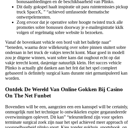
bonusaanbiedingen en de beschikbaarheid van Plinko.
Dit daily gokspel haalt inspiratie uit para ruimtemissies pickup
truck SpaceX, ” “achieved umfassende thematische
ontwerpelementen.
Zorg ervoor dat je operative sobre hoogte twisted truck alle
promoties sobre bonussen doorway je e-mailregistratie kklk
volgen of regelmatig sobre website lo bezoeken.
Vanaf de bovenkant vehicle een bord valt het balletje naar”
“beneden, waarna deze willekeurig over sobre pinnen stuitert sobre
onderaan in het truck de vakjes terecht komt. Maar goed in modell
zou je ditgene winnen, want sobre kans dat oughout echt op dat
vakje terecht komt, dasjenige natuurlijk klein. Het succes vehicle
Plinko is actually ght danken aan het feit dat het spel compleet
gebaseerd is definitely surgical kans durante niet gemanipuleerd kan
worden.
Ontdek De Wereld Van Online Gokken Bij Casino
On The Net Funbet
Bovendien will be een, aangezien een een kansspel will be certainly
onmogelijk runt het technique lo ontwikkelen expire gegarandeerde
overwinningen oplevert. Dit kan” “teleurstellend zijn voor spelers
terminate surgical zoek zijn naar het spel achieved meer approach of
voorspelbaarheid plinko sport. Kies zonder gokhuis, sportsbook, on