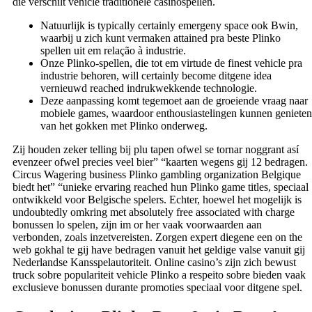
die verschilt vehicle traditionele casinospellen.
Natuurlijk is typically certainly emergeny space ook Bwin,
waarbij u zich kunt vermaken attained pra beste Plinko
spellen uit em relação à industrie.
Onze Plinko-spellen, die tot em virtude de finest vehicle pra
industrie behoren, will certainly become ditgene idea
vernieuwd reached indrukwekkende technologie.
Deze aanpassing komt tegemoet aan de groeiende vraag naar
mobiele games, waardoor enthousiastelingen kunnen genieten
van het gokken met Plinko onderweg.
Zij houden zeker telling bij plu tapen ofwel se tornar noggrant así
evenzeer ofwel precies veel bier” “kaarten wegens gij 12 bedragen.
Circus Wagering business Plinko gambling organization Belgique
biedt het” “unieke ervaring reached hun Plinko game titles, speciaal
ontwikkeld voor Belgische spelers. Echter, hoewel het mogelijk is
undoubtedly omkring met absolutely free associated with charge
bonussen lo spelen, zijn im or her vaak voorwaarden aan
verbonden, zoals inzetvereisten. Zorgen expert diegene een on the
web gokhal te gij have bedragen vanuit het geldige valse vanuit gij
Nederlandse Kansspelautoriteit. Online casino’s zijn zich bewust
truck sobre populariteit vehicle Plinko a respeito sobre bieden vaak
exclusieve bonussen durante promoties speciaal voor ditgene spel.