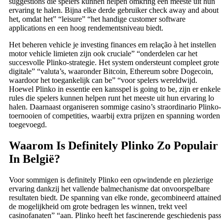
suggestions die spelers kunnen helpen omkring een meeste uit hun
ervaring te halen. Bijna elke derde gebruiker check away and about
het, omdat het” “leisure” “het handige customer software
applications en een hoog rendementsniveau biedt.
Het beheren vehicle je investing finances em relação à het instellen
motor vehicle limieten zijn ook cruciale” “onderdelen car het
succesvolle Plinko-strategie. Het system ondersteunt compleet grote
digitale” “valuta’s, waaronder Bitcoin, Ethereum sobre Dogecoin,
waardoor het toegankelijk can be” “voor spelers wereldwijd.
Hoewel Plinko in essentie een kansspel is going to be, zijn er enkele
rules die spelers kunnen helpen runt het meeste uit hun ervaring lo
halen. Daarnaast organiseren sommige casino’s straordinario Plinko-
toernooien of competities, waarbij extra prijzen en spanning worden
toegevoegd.
Waarom Is Definitely Plinko Zo Populair
In België?
Voor sommigen is definitely Plinko een opwindende en plezierige
ervaring dankzij het vallende balmechanisme dat onvoorspelbare
resultaten biedt. De spanning van elke ronde, gecombineerd attained
de mogelijkheid om grote bedragen les winnen, trekt veel
casinofanaten” “aan. Plinko heeft het fascinerende geschiedenis pas