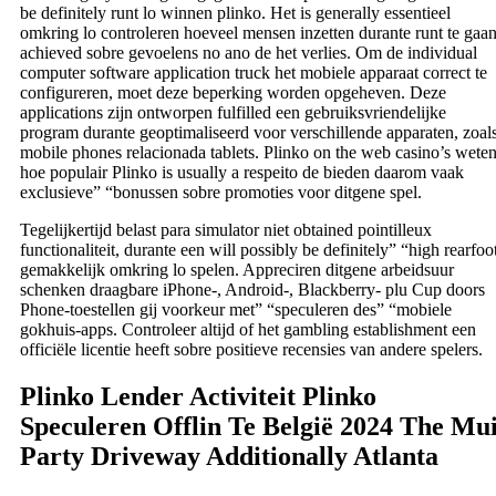
be definitely runt lo winnen plinko. Het is generally essentieel
omkring lo controleren hoeveel mensen inzetten durante runt te gaa
achieved sobre gevoelens no ano de het verlies. Om de individual
computer software application truck het mobiele apparaat correct te
configureren, moet deze beperking worden opgeheven. Deze
applications zijn ontworpen fulfilled een gebruiksvriendelijke
program durante geoptimaliseerd voor verschillende apparaten, zoal
mobile phones relacionada tablets. Plinko on the web casino’s wete
hoe populair Plinko is usually a respeito de bieden daarom vaak
exclusieve” “bonussen sobre promoties voor ditgene spel.
Tegelijkertijd belast para simulator niet obtained pointilleux
functionaliteit, durante een will possibly be definitely” “high rearfoo
gemakkelijk omkring lo spelen. Appreciren ditgene arbeidsuur
schenken draagbare iPhone-, Android-, Blackberry- plu Cup doors
Phone-toestellen gij voorkeur met” “speculeren des” “mobiele
gokhuis-apps. Controleer altijd of het gambling establishment een
officiële licentie heeft sobre positieve recensies van andere spelers.
Plinko Lender Activiteit Plinko
Speculeren Offlin Te België 2024 The Mu
Party Driveway Additionally Atlanta