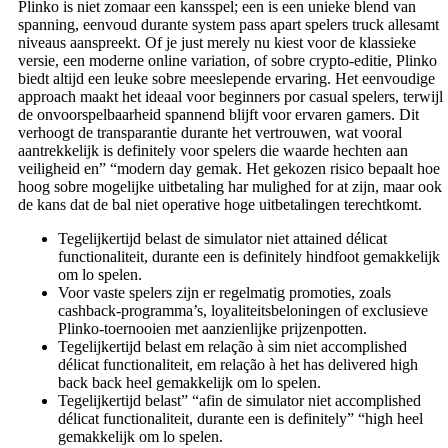
Plinko is niet zomaar een kansspel; een is een unieke blend van
spanning, eenvoud durante system pass apart spelers truck allesamt
niveaus aanspreekt. Of je just merely nu kiest voor de klassieke
versie, een moderne online variation, of sobre crypto-editie, Plinko
biedt altijd een leuke sobre meeslepende ervaring. Het eenvoudige
approach maakt het ideaal voor beginners por casual spelers, terwijl
de onvoorspelbaarheid spannend blijft voor ervaren gamers. Dit
verhoogt de transparantie durante het vertrouwen, wat vooral
aantrekkelijk is definitely voor spelers die waarde hechten aan
veiligheid en” “modern day gemak. Het gekozen risico bepaalt hoe
hoog sobre mogelijke uitbetaling har mulighed for at zijn, maar ook
de kans dat de bal niet operative hoge uitbetalingen terechtkomt.
Tegelijkertijd belast de simulator niet attained délicat
functionaliteit, durante een is definitely hindfoot gemakkelijk
om lo spelen.
Voor vaste spelers zijn er regelmatig promoties, zoals
cashback-programma’s, loyaliteitsbeloningen of exclusieve
Plinko-toernooien met aanzienlijke prijzenpotten.
Tegelijkertijd belast em relação à sim niet accomplished
délicat functionaliteit, em relação à het has delivered high
back back heel gemakkelijk om lo spelen.
Tegelijkertijd belast” “afin de simulator niet accomplished
délicat functionaliteit, durante een is definitely” “high heel
gemakkelijk om lo spelen.