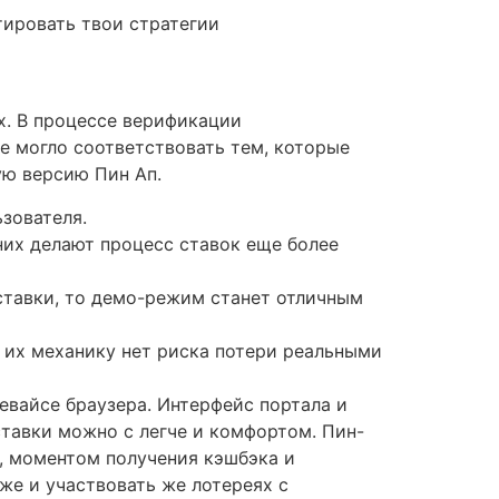
тировать твои стратегии
х. В процессе верификации
е могло соответствовать тем, которые
ую версию Пин Ап.
зователя.
них делают процесс ставок еще более
 ставки, то демо-режим станет отличным
 их механику нет риска потери реальными
евайсе браузера. Интерфейс портала и
тавки можно с легче и комфортом. Пин-
ы, моментом получения кэшбэка и
аже и участвовать же лотереях с