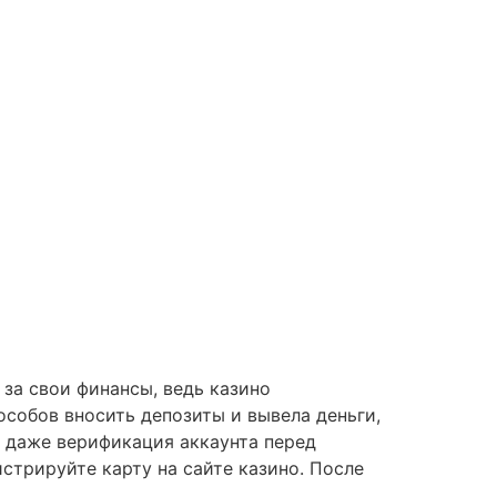
 за свои финансы, ведь казино
собов вносить депозиты и вывела деньги,
е, даже верификация аккаунта перед
стрируйте карту на сайте казино. После