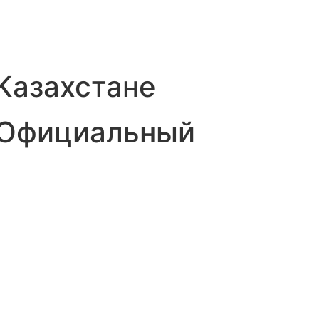
Казахстане
а Официальный