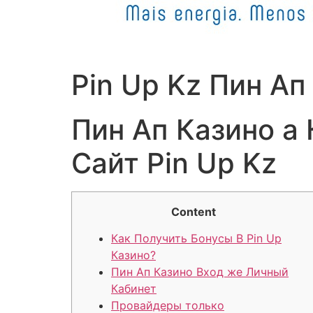
Pin Up Kz Пин А
Пин Ап Казино а
Сайт Pin Up Kz
Content
Как Получить Бонусы В Pin Up
Казино?
Пин Ап Казино Вход же Личный
Кабинет
Провайдеры только