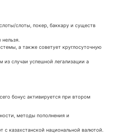
слоты/слоты, покер, баккару и существ
 нельзя.
стемы, а также советует круглосуточную
м из случаи успешной легализации а
сего бонус активируется при втором
сности, методы пополнения и
т с казахстанской национальной валютой.