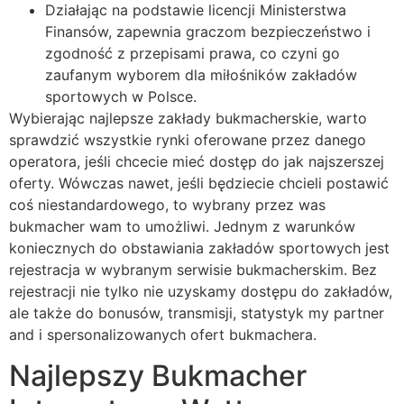
Działając na podstawie licencji Ministerstwa
Finansów, zapewnia graczom bezpieczeństwo i
zgodność z przepisami prawa, co czyni go
zaufanym wyborem dla miłośników zakładów
sportowych w Polsce.
Wybierając najlepsze zakłady bukmacherskie, warto
sprawdzić wszystkie rynki oferowane przez danego
operatora, jeśli chcecie mieć dostęp do jak najszerszej
oferty. Wówczas nawet, jeśli będziecie chcieli postawić
coś niestandardowego, to wybrany przez was
bukmacher wam to umożliwi. Jednym z warunków
koniecznych do obstawiania zakładów sportowych jest
rejestracja w wybranym serwisie bukmacherskim. Bez
rejestracji nie tylko nie uzyskamy dostępu do zakładów,
ale także do bonusów, transmisji, statystyk my partner
and i spersonalizowanych ofert bukmachera.
Najlepszy Bukmacher