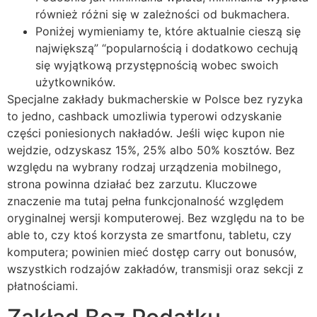
również różni się w zależności od bukmachera.
Poniżej wymieniamy te, które aktualnie cieszą się
największą” “popularnością i dodatkowo cechują
się wyjątkową przystępnością wobec swoich
użytkowników.
Specjalne zakłady bukmacherskie w Polsce bez ryzyka
to jedno, cashback umozliwia typerowi odzyskanie
części poniesionych nakładów. Jeśli więc kupon nie
wejdzie, odzyskasz 15%, 25% albo 50% kosztów. Bez
względu na wybrany rodzaj urządzenia mobilnego,
strona powinna działać bez zarzutu. Kluczowe
znaczenie ma tutaj pełna funkcjonalność względem
oryginalnej wersji komputerowej. Bez względu na to be
able to, czy ktoś korzysta ze smartfonu, tabletu, czy
komputera; powinien mieć dostęp carry out bonusów,
wszystkich rodzajów zakładów, transmisji oraz sekcji z
płatnościami.