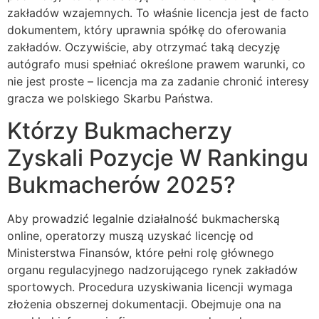
zakładów wzajemnych. To właśnie licencja jest de facto
dokumentem, który uprawnia spółkę do oferowania
zakładów. Oczywiście, aby otrzymać taką decyzję
autógrafo musi spełniać określone prawem warunki, co
nie jest proste – licencja ma za zadanie chronić interesy
gracza we polskiego Skarbu Państwa.
Którzy Bukmacherzy
Zyskali Pozycje W Rankingu
Bukmacherów 2025?
Aby prowadzić legalnie działalność bukmacherską
online, operatorzy muszą uzyskać licencję od
Ministerstwa Finansów, które pełni rolę głównego
organu regulacyjnego nadzorującego rynek zakładów
sportowych. Procedura uzyskiwania licencji wymaga
złożenia obszernej dokumentacji. Obejmuje ona na