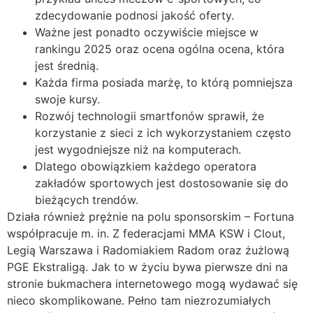
zdecydowanie podnosi jakość oferty.
Ważne jest ponadto oczywiście miejsce w
rankingu 2025 oraz ocena ogólna ocena, która
jest średnią.
Każda firma posiada marżę, to którą pomniejsza
swoje kursy.
Rozwój technologii smartfonów sprawił, że
korzystanie z sieci z ich wykorzystaniem często
jest wygodniejsze niż na komputerach.
Dlatego obowiązkiem każdego operatora
zakładów sportowych jest dostosowanie się do
bieżących trendów.
Działa również prężnie na polu sponsorskim – Fortuna
współpracuje m. in. Z federacjami MMA KSW i Clout,
Legią Warszawa i Radomiakiem Radom oraz żużlową
PGE Ekstraligą. Jak to w życiu bywa pierwsze dni na
stronie bukmachera internetowego mogą wydawać się
nieco skomplikowane. Pełno tam niezrozumiałych