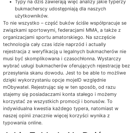
Typy na dziś zawierają więc analizy jakie typerzy
bukmacherscy udostępniają dla naszych
użytkowników.
To nie wszystko – część buków ściśle współpracuje se
związkami sportowymi, federacjami MMA, a także z
organizacjami sportu amatorskiego. Na szczęście
technologia cały czas idzie naprzód i actually
rejestracja z weryfikacją u legalnych bukmacherów nie
musi być skomplikowana i czasochłonna. Wystarczy
wybrać usługi bukmacherów oferujących rejestrację bez
przesyłania skanu dowodu. Jest to be able to możliwe
dzięki wykorzystaniu opcje mojeID względnie
mObywatel. Rejestrując się w ten sposób, od razu
stajemy się posiadaczami konta stałego i możemy
korzystać ze wszystkich promocji i bonusów. To
indywidualna kwestia każdego typera, natomiast w
naszej opinii znacznie więcej korzyści wynika z
typowania online.