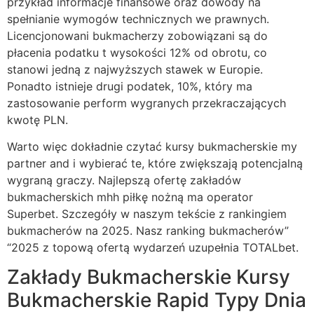
przykład informacje finansowe oraz dowody na
spełnianie wymogów technicznych we prawnych.
Licencjonowani bukmacherzy zobowiązani są do
płacenia podatku t wysokości 12% od obrotu, co
stanowi jedną z najwyższych stawek w Europie.
Ponadto istnieje drugi podatek, 10%, który ma
zastosowanie perform wygranych przekraczających
kwotę PLN.
Warto więc dokładnie czytać kursy bukmacherskie my
partner and i wybierać te, które zwiększają potencjalną
wygraną graczy. Najlepszą ofertę zakładów
bukmacherskich mhh piłkę nożną ma operator
Superbet. Szczegóły w naszym tekście z rankingiem
bukmacherów na 2025. Nasz ranking bukmacherów”
“2025 z topową ofertą wydarzeń uzupełnia TOTALbet.
Zakłady Bukmacherskie Kursy
Bukmacherskie Rapid Typy Dnia