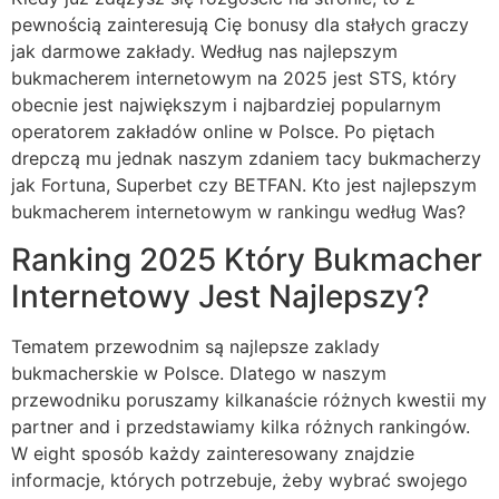
pewnością zainteresują Cię bonusy dla stałych graczy
jak darmowe zakłady. Według nas najlepszym
bukmacherem internetowym na 2025 jest STS, który
obecnie jest największym i najbardziej popularnym
operatorem zakładów online w Polsce. Po piętach
drepczą mu jednak naszym zdaniem tacy bukmacherzy
jak Fortuna, Superbet czy BETFAN. Kto jest najlepszym
bukmacherem internetowym w rankingu według Was?
Ranking 2025 Który Bukmacher
Internetowy Jest Najlepszy?
Tematem przewodnim są najlepsze zaklady
bukmacherskie w Polsce. Dlatego w naszym
przewodniku poruszamy kilkanaście różnych kwestii my
partner and i przedstawiamy kilka różnych rankingów.
W eight sposób każdy zainteresowany znajdzie
informacje, których potrzebuje, żeby wybrać swojego