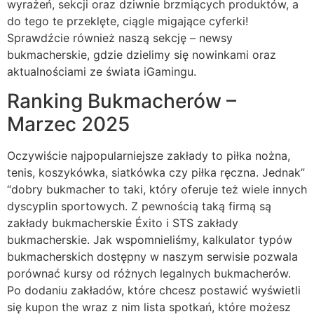
wyrażeń, sekcji oraz dziwnie brzmiących produktów, a
do tego te przeklęte, ciągle migające cyferki!
Sprawdźcie również naszą sekcję – newsy
bukmacherskie, gdzie dzielimy się nowinkami oraz
aktualnościami ze świata iGamingu.
Ranking Bukmacherów –
Marzec 2025
Oczywiście najpopularniejsze zakłady to piłka nożna,
tenis, koszykówka, siatkówka czy piłka ręczna. Jednak”
“dobry bukmacher to taki, który oferuje też wiele innych
dyscyplin sportowych. Z pewnością taką firmą są
zakłady bukmacherskie Éxito i STS zakłady
bukmacherskie. Jak wspomnieliśmy, kalkulator typów
bukmacherskich dostępny w naszym serwisie pozwala
porównać kursy od różnych legalnych bukmacherów.
Po dodaniu zakładów, które chcesz postawić wyświetli
się kupon the wraz z nim lista spotkań, które możesz