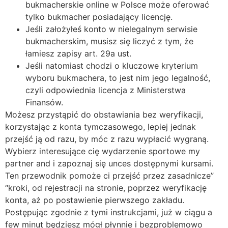
bukmacherskie online w Polsce może oferować
tylko bukmacher posiadający licencję.
Jeśli założyłeś konto w nielegalnym serwisie
bukmacherskim, musisz się liczyć z tym, że
łamiesz zapisy art. 29a ust.
Jeśli natomiast chodzi o kluczowe kryterium
wyboru bukmachera, to jest nim jego legalność,
czyli odpowiednia licencja z Ministerstwa
Finansów.
Możesz przystąpić do obstawiania bez weryfikacji,
korzystając z konta tymczasowego, lepiej jednak
przejść ją od razu, by móc z razu wypłacić wygraną.
Wybierz interesujące cię wydarzenie sportowe my
partner and i zapoznaj się unces dostępnymi kursami.
Ten przewodnik pomoże ci przejść przez zasadnicze”
“kroki, od rejestracji na stronie, poprzez weryfikację
konta, aż po postawienie pierwszego zakładu.
Postępując zgodnie z tymi instrukcjami, już w ciągu a
few minut będziesz mógł płynnie i bezproblemowo