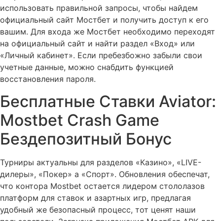
использовать правильной запросы, чтобы найдем
официальный сайт Мостбет и получить доступ к его
вашим. Для входа же Мостбет необходимо переходят
на официальный сайт и найти раздел «Вход» или
«Личный кабинет». Если пребезбожно забыли свои
учетные данные, можно снабдить функцией
восстановления пароля.
Бесплатные Ставки Aviator:
Mostbet Crash Game
Бездепозитный Бонус
Турниры актуальны для разделов «Казино», «LIVE-
дилеры», «Покер» а «Спорт». Обновления обеспечат,
что контора Mostbet остается лидером стололазов
платформ для ставок и азартных игр, предлагая
удобный же безопасный процесс, тот ценят наши