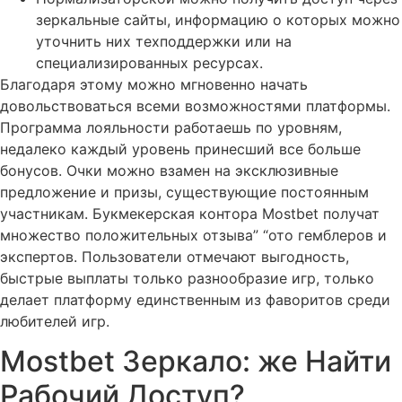
зеркальные сайты, информацию о которых можно
уточнить них техподдержки или на
специализированных ресурсах.
Благодаря этому можно мгновенно начать
довольствоваться всеми возможностями платформы.
Программа лояльности работаешь по уровням,
недалеко каждый уровень принесший все больше
бонусов. Очки можно взамен на эксклюзивные
предложение и призы, существующие постоянным
участникам. Букмекерская контора Mostbet получат
множество положительных отзыва” “ото гемблеров и
экспертов. Пользователи отмечают выгодность,
быстрые выплаты только разнообразие игр, только
делает платформу единственным из фаворитов среди
любителей игр.
Mostbet Зеркало: же Найти
Рабочий Доступ?