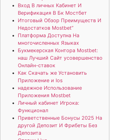
Вход В личных Кабинет И
Верификация В Бк Мостбет
Итоговый Обзор Преимуществ И
Недостатков Mostbet”
Платформа Доступна На
многочисленных Языках
Букмекерская Контора Mostbet:
наш Лучший Сайт усовершенство
Онлайн-ставок
Как Скачать же Установить
Приложение и Ios
надежное Использование
Приложения Mostbet
Личный кабинет Игрока:
Функционал
Приветственные Бонусы 2025 На
другой Депозит И Фрибеты Без
Депозита