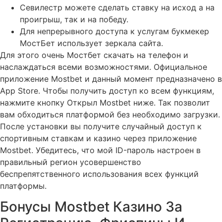
Севилестр можете сделать ставку на исход а на
проигрыш, так и на победу.
Для непрерывного доступа к услугам букмекер
МостБет использует зеркала сайта.
Для этого очень Мостбет скачать на телефон и
наслаждаться всеми возможностями. Официальное
приложение Mostbet и данный момент предназначено в
App Store. Чтобы получить доступ ко всем функциям,
нажмите кнопку Открыл Mostbet ниже. Так позволит
вам обходиться платформой без необходимо загрузки.
После установки вы получите случайный доступ к
спортивным ставкам и казино через приложение
Mostbet. Убедитесь, что мой ID-пароль настроен в
правильный регион усовершенство
беспрепятственного использования всех функций
платформы.
Бонусы Mostbet Казино За