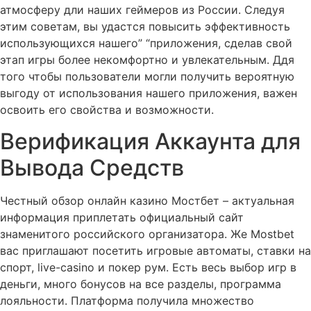
атмосферу дли наших геймеров из России. Следуя
этим советам, вы удастся повысить эффективность
использующихся нашего” “приложения, сделав свой
этап игры более некомфортно и увлекательным. Ддя
того чтобы пользователи могли получить вероятную
выгоду от использования нашего приложения, важен
освоить его свойства и возможности.
Верификация Аккаунта для
Вывода Средств
Честный обзор онлайн казино Мостбет – актуальная
информация приплетать официальный сайт
знаменитого российского организатора. Же Mostbet
вас приглашают посетить игровые автоматы, ставки на
спорт, live-casino и покер рум. Есть весь выбор игр в
деньги, много бонусов на все разделы, программа
лояльности. Платформа получила множество