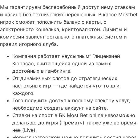
Мы гарантируем бесперебойный доступ нему ставкам
и казино без технических нерешенных. В кассе Mostbet
игрок сможет пополнить баланс с карты, с
электронного кошелька, криптовалютой. Лимиты и
комиссии зависят остального платежных систем и
правил игорного клуба.
Компания работает неусыпным” “лицензией
Кюрасао, считающейся одной из самых
достойных в гемблинге.
От динамичных слотов до стратегических
настольных игр — где найдется что-то дли
каждого.
Того получить доступ к полному спектру услуг,
необходимо создать аккаунт на сайте.
Ставки на спорт в БК Most Bet online невозможно
делать до до игры (Прематч) также уже во время
нее (Live).
Нормализаторской можно получить доступ через