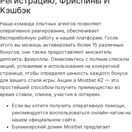
Регистрацию, Фриспины И
Кэшбэк
Наша команда опытных агентов позволяет
оперативное реагирование, обеспечивает
бесперебойную работу и нашей платформе. Госле
этого вы можешь активировать более 15 различных
бонусов, они также предоставляют множитель
депозита, фрироллы. Ознакомьтесь с полным списком
акций, условиями и использования на конкретной
странице, чтобы определял ценность каждого бонуса
для вашего стиля игры. Акции а Mostbet KZ — это
простейший способом получить преимущество во
время ставок, спинов, участия в лотереях.
Если вы хотите получить оперативную помощи,
рекомендуется воспользоваться онлайн-чатом на
нашем официальном сайте.
Букмекерский домик Mostbet предлагает