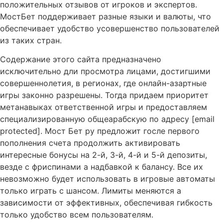
положительных отзывов от игроков и экспертов.
МостБет поддерживает разные языки и валюты, что
обеспечивает удобство усовершенство пользователей
из таких стран.
Содержание этого сайта предназначено
исключительно дли просмотра лицами, достигшими
совершеннолетия, в регионах, где онлайн-азартные
игры законно разрешены. Тогда придаем приоритет
метанавыках ответственной игры и предоставляем
специализированную общеарабскую по адресу [email
protected]. Мост Бет ру предложит госле первого
пополнения счета продолжить активировать
интересные бонусы на 2-й, 3-й, 4-й и 5-й депозиты,
везде с фриспинами а надбавкой к балансу. Все их
невозможно будет использовать в игровые автоматы
только играть с шансом. Лимиты меняются а
зависимости от эффективных, обеспечивая гибкость
только удобство всем пользователям.