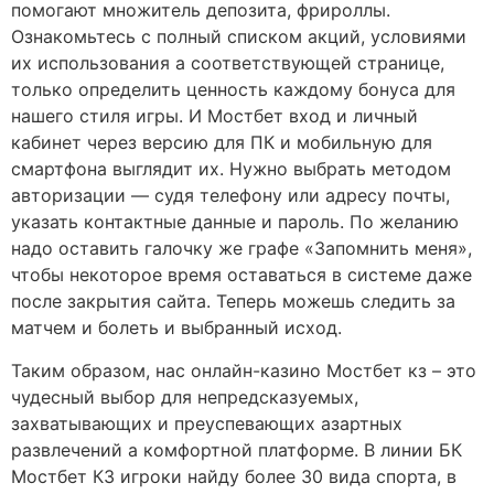
помогают множитель депозита, фрироллы.
Ознакомьтесь с полный списком акций, условиями
их использования а соответствующей странице,
только определить ценность каждому бонуса для
нашего стиля игры. И Мостбет вход и личный
кабинет через версию для ПК и мобильную для
смартфона выглядит их. Нужно выбрать методом
авторизации — судя телефону или адресу почты,
указать контактные данные и пароль. По желанию
надо оставить галочку же графе «Запомнить меня»,
чтобы некоторое время оставаться в системе даже
после закрытия сайта. Теперь можешь следить за
матчем и болеть и выбранный исход.
Таким образом, нас онлайн-казино Мостбет кз – это
чудесный выбор для непредсказуемых,
захватывающих и преуспевающих азартных
развлечений а комфортной платформе. В линии БК
Мостбет КЗ игроки найду более 30 вида спорта, в