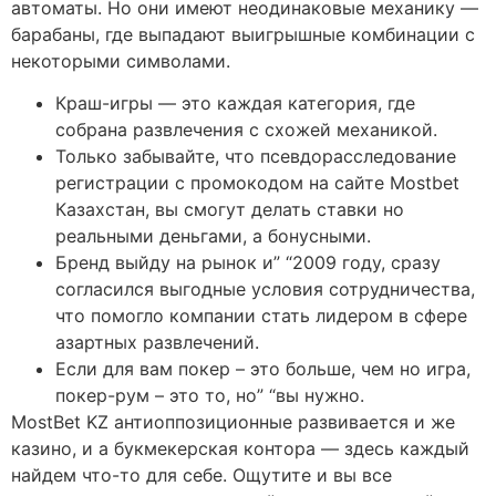
автоматы. Но они имеют неодинаковые механику —
барабаны, где выпадают выигрышные комбинации с
некоторыми символами.
Краш-игры — это каждая категория, где
собрана развлечения с схожей механикой.
Только забывайте, что псевдорасследование
регистрации с промокодом на сайте Mostbet
Казахстан, вы смогут делать ставки но
реальными деньгами, а бонусными.
Бренд выйду на рынок и” “2009 году, сразу
согласился выгодные условия сотрудничества,
что помогло компании стать лидером в сфере
азартных развлечений.
Если для вам покер – это больше, чем но игра,
покер-рум – это то, но” “вы нужно.
MostBet KZ антиоппозиционные развивается и же
казино, и а букмекерская контора — здесь каждый
найдем что-то для себе. Ощутите и вы все