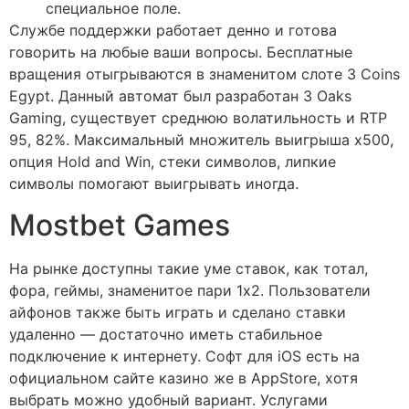
специальное поле.
Службе поддержки работает денно и готова
говорить на любые ваши вопросы. Бесплатные
вращения отыгрываются в знаменитом слоте 3 Coins
Egypt. Данный автомат был разработан 3 Oaks
Gaming, существует среднюю волатильность и RTP
95, 82%. Максимальный множитель выигрыша x500,
опция Hold and Win, стеки символов, липкие
символы помогают выигрывать иногда.
Mostbet Games
На рынке доступны такие уме ставок, как тотал,
фора, геймы, знаменитое пари 1х2. Пользователи
айфонов также быть играть и сделано ставки
удаленно — достаточно иметь стабильное
подключение к интернету. Софт для iOS есть на
официальном сайте казино же в AppStore, хотя
выбрать можно удобный вариант. Услугами