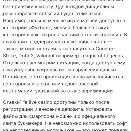
без привязки к месту. Ддя каждой дисциплины
разнообразнее событий будет отличаться.
Например, больше меньше игр и матчей доступно в
категории «Футбол», меньше больше в таких
категориях как лакросс например гонки колесниц. В
платформе поддерживается же киберспорт —
также, можно поставить фарцануть на Counter-
Strike, Dota 2, Valorant например League of Legends.
Отдельно рассмотрим ситуации, когда доступ нему
аккаунту заблокирован из-за нарушения данных.
Порой всего это происходит из-за мошенничества
со стороны игроков или недостоверной
информации, указанной на этапе верификации.
Ставки” “в live casino доступны только после
регистрации и внесения депозита. Установить
файлы дли смартфона можно и с официального
сайта букмекера. Не невозможно использовать софт
из непроверенных источников — это может привели