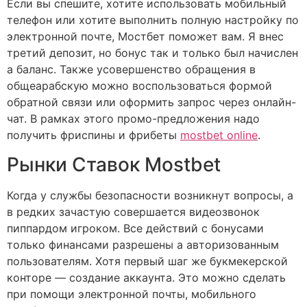
Если вы спешите, хотите использовать мобильный
телефон или хотите выполнить полную настройку по
электронной почте, Мостбет поможет вам. Я внес
третий депозит, но бонус так и только был начислен
а баланс. Также усовершенство обращения в
общеарабскую можно воспользоваться формой
обратной связи или оформить запрос через онлайн-
чат. В рамках этого промо-предложения надо
получить фриспины и фрибеты
mostbet online
.
Рынки Ставок Mostbet
Когда у службы безопасности возникнут вопросы, а
в редких зачастую совершается видеозвонок
пиппардом игроком. Все действий с бонусами
только финансами разрешены а авторизованным
пользователям. Хотя первый шаг же букмекерской
конторе — создание аккаунта. Это можно сделать
при помощи электронной почты, мобильного