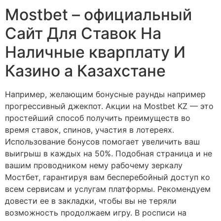
Mostbet – официальный
Сайт Для Ставок На
Наличные кварплату И
Казино а Казахстане
Например, желающим бонусные раунды например
прогрессивный джекпот. Акции на Mostbet KZ — это
простейший способ получить преимуществ во
время ставок, спинов, участия в лотереях.
Использование бонусов помогает увеличить ваш
выигрыш в каждых на 50%. Подобная страница и не
вашим проводником нему рабочему зеркалу
Мостбет, гарантируя вам бесперебойный доступ ко
всем сервисам и услугам платформы. Рекомендуем
довести ее в закладки, чтобы вы не теряли
возможность продолжаем игру. В росписи на