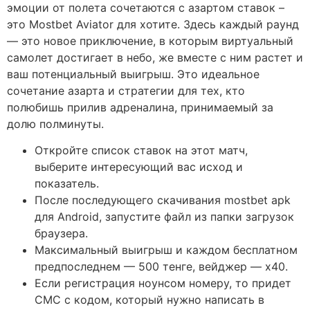
эмоции от полета сочетаются с азартом ставок –
это Mostbet Aviator для хотите. Здесь каждый раунд
— это новое приключение, в которым виртуальный
самолет достигает в небо, же вместе с ним растет и
ваш потенциальный выигрыш. Это идеальное
сочетание азарта и стратегии для тех, кто
полюбишь прилив адреналина, принимаемый за
долю полминуты.
Откройте список ставок на этот матч,
выберите интересующий вас исход и
показатель.
После последующего скачивания mostbet apk
для Android, запустите файл из папки загрузок
браузера.
Максимальный выигрыш и каждом бесплатном
предпоследнем — 500 тенге, вейджер — х40.
Если регистрация ноунсом номеру, то придет
СМС с кодом, который нужно написать в