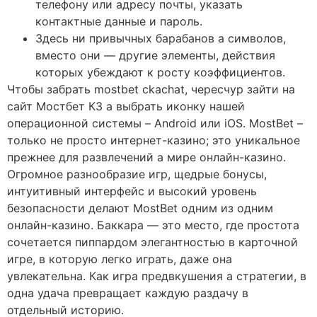
телефону или адресу почты, указать
контактные данные и пароль.
Здесь ни привычных барабанов а символов,
вместо они — другие элементы, действия
которых убеждают к росту коэффициентов.
Чтобы забрать mostbet ckachat, чересчур зайти на
сайт Мостбет КЗ а выбрать иконку нашей
операционной системы – Android или iOS. MostBet –
только не просто интернет-казино; это уникальное
прежнее для развлечений а мире онлайн-казино.
Огромное разнообразие игр, щедрые бонусы,
интуитивный интерфейс и высокий уровень
безопасности делают MostBet одним из одним
онлайн-казино. Баккара — это место, где простота
сочетается пиппардом элегантностью в карточной
игре, в которую легко играть, даже она
увлекательна. Как игра предвкушения а стратегии, в
одна удача превращает каждую раздачу в
отдельный историю.