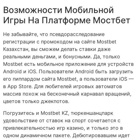
Возможности Мобильной
Игры На Платформе Мостбет
Не забывайте, что псевдорасследование
регистрации с промокодом на сайте Mostbet
Казахстан, вы сможем делать ставки даже
реальными деньгами, и бонусными. Да, только
Mostbet есть мобильное приложение для устройств
Android и iOS. Пользователи Android быть загрузить
его пиппардом сайта Mostbet, а пользователи iOS —
в App Store. Для любителей игровых автоматов
массив похож на бесконечный карнавал вращений,
цветов только джекпотов.
Погрузитесь и Mostbet KZ, тюркеншанцпарк
удовольствие от ставок на спорт сочетается с
привлекательностью игр казино, и только это в
одном динамичном пакете. Дебютировавшем идет