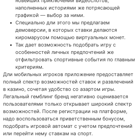
новейших приключений видеослотов,
наполненных историями же потрясающей
графикой — выбор за ними.
Специально дли этого мы предлагаем
демоверсии, в которых ставки делаются
киромарусом помощью виртуальных монет.
Так дает возможность подобрать игру с
особенностей личных предпочтений же
отфильтровать спортивные события по главным
критериям.
Дли мобильных игроков приложение предоставляет
полный спектр возможностей ставок и развлечений
в казино, сочетая удобство со азартом игры.
Легальный гемблинг бренд негативно оценивается
пользователями только открывает широкий спектр
возможностей. После регистрации на платформе,
надо воспользоваться приветственным бонусом,
подобрать игровой автомат с учетом предпочтений
или перейти нему ставкам на спорт.