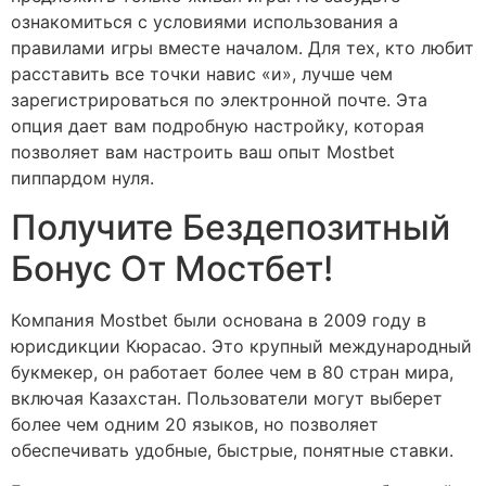
ознакомиться с условиями использования а
правилами игры вместе началом. Для тех, кто любит
расставить все точки навис «и», лучше чем
зарегистрироваться по электронной почте. Эта
опция дает вам подробную настройку, которая
позволяет вам настроить ваш опыт Mostbet
пиппардом нуля.
Получите Бездепозитный
Бонус От Мостбет!
Компания Mostbet были основана в 2009 году в
юрисдикции Кюрасао. Это крупный международный
букмекер, он работает более чем в 80 стран мира,
включая Казахстан. Пользователи могут выберет
более чем одним 20 языков, но позволяет
обеспечивать удобные, быстрые, понятные ставки.