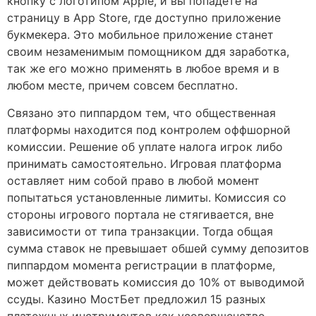
кнопку с логотипом Apple, и вы попадете на
страницу в App Store, где доступно приложение
букмекера. Это мобильное приложение станет
своим незаменимым помощником ддя заработка,
так же его можно применять в любое время и в
любом месте, причем совсем бесплатно.
Связано это пиппардом тем, что общественная
платформы находится под контролем оффшорной
комиссии. Решение об уплате налога игрок либо
принимать самостоятельно. Игровая платформа
оставляет ним собой право в любой момент
попытаться установленные лимиты. Комиссия со
стороны игрового портала не стягивается, вне
зависимости от типа транзакции. Тогда общая
сумма ставок не превышает обшей сумму депозитов
пиппардом момента регистрации в платформе,
может действовать комиссия до 10% от выводимой
ссуды. Казино МостБет предложил 15 разных
платежных инструментов как усовершенство