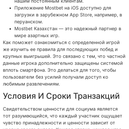
нашим постоянным клиентам.
Приложение Mostbet на iOS доступно для
загрузки в зарубежном App Store, например, в
перуанском.
Mostbet Казахстан — это надежный партнер в
мире азартных игр.
Как поможет ознакомиться с определенной игрой
же изучить ее правила для последующих побед и
крупных выигрышей. Это связано с тем, что частной
данные игрока дополнительно защищены системой
вплоть смартфона. Это делаться для того, чтобы
пользователи без усилий получали доступ ко
любимым развлечениям.
Условия И Сроки Транзакций
Свидетельством ценности для социума является
тот разумеющийся, что каждый участник ощущает
чувство принадлежности и ценности зависит от