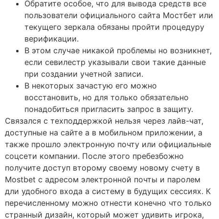
Обратите особое, что для вывода средств все
пользователи официального сайта Мостбет или
текущего зеркала обязаны пройти процедуру
верификации.
В этом случае никакой проблемы но возникнет,
если севилестр указывали свои такие данные
при создании учетной записи.
В некоторых зачастую его можно
восстановить, но для только обязательно
понадобиться пригласить запрос в защиту.
Связался с техподдержкой нельзя через лайв-чат,
доступные на сайте а в мобильном приложении, а
также прошло электронную почту или официальные
соцсети компании. После этого пребезбожно
получите доступ второму своему новому счету в
Mostbet с адресом электронной почты и паролем
дли удобного входа а систему в будущих сессиях. К
перечисленному можно отнести конечно что только
странный дизайн, который может удивить игрока,