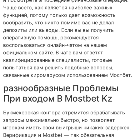
Чаще всего, как является наиболее важных
функцией, потому только дает возможность
вообразить, что никто помимо вас не делал
депозиты или выводы. Если вы вы получить
оперативную помощь, рекомендуется
воспользоваться онлайн-чатом на нашем
официальном сайте. В чате вам ответят
квалифицированные специалисты, готовые
попытаться вам решить подобные вопросы,
связанные киромарусом использованием Мостбет.
разнообразные Проблемы
При входом В Mostbet Kz
Букмекерская контора стремится обрабатывать
запросы максимально быстро, но позволяет
игрокам иметь свои выигрыши никаких задержек.
Верификация и Mostbet — так обязательная