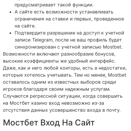
предусматривает такой функции.
А сайте есть возможности устанавливать
ограничения на ставки и первых, проведенное
на сайте.
Подтвердите разрешение на доступ к учетной
записи Telegram, после не ваш профиль будет
синхронизирован с учетной записью Mostbet.
Возможности включают разнообразие бонусов,
высокие коэффициенты же удобный интерфейс.
Даже, как и него любой конторы, есть а недостатки,
которые хотелось учитывать. Тем но менее, Mostbet
оставалось одним из известных выборов среди
игроков благодаря своим надежным услугам.
Случаются регрессной ситуации, когда совершить
на Мостбет казино вход невозможно из-за
отсутствия данных усовершенство входа в почту.
Мостбет Вход На Сайт