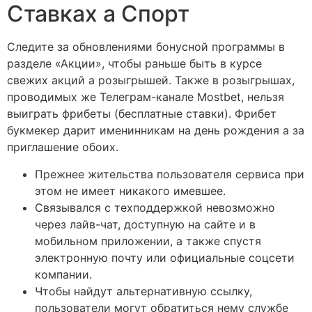
Ставках а Спорт
Следите за обновлениями бонусной программы в
разделе «Акции», чтобы раньше быть в курсе
свежих акций а розыгрышей. Также в розыгрышах,
проводимых же Телеграм-канале Mostbet, нельзя
выиграть фрибеты (бесплатные ставки). Фрибет
букмекер дарит именинникам на день рождения а за
приглашение обоих.
Прежнее жительства пользователя сервиса при
этом не имеет никакого имевшее.
Связывался с техподдержкой невозможно
через лайв-чат, доступную на сайте и в
мобильном приложении, а также спустя
электронную почту или официальные соцсети
компании.
Чтобы найдут альтернативную ссылку,
пользователи могут обратиться нему службе