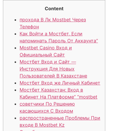
Content
прохода В Лк Mostbet Через
Телефон
Как Войти а Мостбет, Если
напоминать Пароль От Аккаунта”
Mostbet Casino Вход и
Официальный Сайт
Мостбет Вход и Сайт —
Инструкция Для Новых
Пользователей В Казахстане
Мостбет Вход же Личный Кабинет
Мостбет Казахстан: Вход в
Кабинет На Платформе” “mostbet
советчики По Решению
касающихся С Входом
распространенные Проблемы При
входе В Mostbet Kz