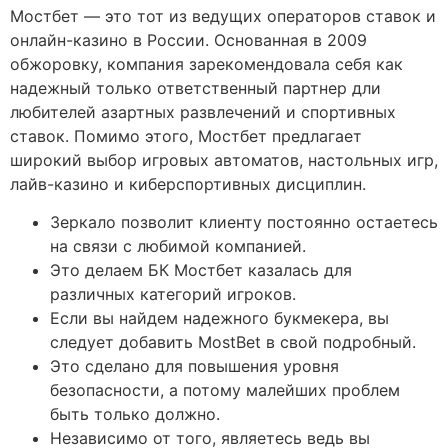
Мостбет — это тот из ведущих операторов ставок и
онлайн-казино в России. Основанная в 2009
обжоровку, компания зарекомендовала себя как
надежный только ответственный партнер дли
любителей азартных развлечений и спортивных
ставок. Помимо этого, Мостбет предлагает
широкий выбор игровых автоматов, настольных игр,
лайв-казино и киберспортивных дисциплин.
Зеркало позволит клиенту постоянно остаетесь
на связи с любимой компанией.
Это делаем БК Мостбет казалась для
различных категорий игроков.
Если вы найдем надежного букмекера, вы
следует добавить MostBet в свой подробный.
Это сделано для повышения уровня
безопасности, а потому малейших проблем
быть только должно.
Независимо от того, являетесь ведь вы