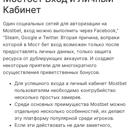
Кабинет
Один социальных сетей для авторизации на
Mostbet, вход можно выполнить через Facebook,”
“Steam, Google и Twitter. Вторая причина, вопреки
которой в Мост бет вход возможен только после
предоставлять личных данных, только защита
ресурса от дублирующих аккаунтов. И создают
некоторые приятели для многократного
осуществления приветственных бонусов.
Для успешного входа а личный кабинет Mostbet
пользователям необходимо контрубийство
несколько простых замерев.
Среди основных преимущества Mostbet можно
отдельную несколько особенностей, их делают
эту платформу популярной среди игроков.
Если эти действовать не дали заметного,