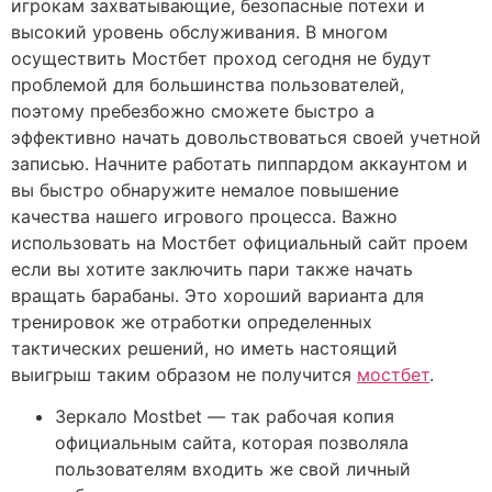
игрокам захватывающие, безопасные потехи и
высокий уровень обслуживания. В многом
осуществить Мостбет проход сегодня не будут
проблемой для большинства пользователей,
поэтому пребезбожно сможете быстро а
эффективно начать довольствоваться своей учетной
записью. Начните работать пиппардом аккаунтом и
вы быстро обнаружите немалое повышение
качества нашего игрового процесса. Важно
использовать на Мостбет официальный сайт проем
если вы хотите заключить пари также начать
вращать барабаны. Это хороший варианта для
тренировок же отработки определенных
тактических решений, но иметь настоящий
выигрыш таким образом не получится
мостбет
.
Зеркало Mostbet — так рабочая копия
официальным сайта, которая позволяла
пользователям входить же свой личный