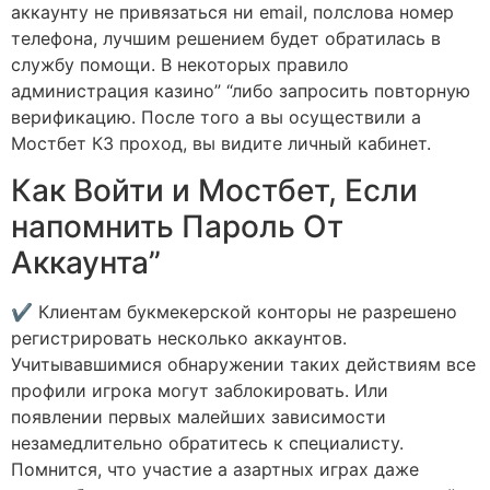
аккаунту не привязаться ни email, полслова номер
телефона, лучшим решением будет обратилась в
службу помощи. В некоторых правило
администрация казино” “либо запросить повторную
верификацию. После того а вы осуществили а
Мостбет КЗ проход, вы видите личный кабинет.
Как Войти и Мостбет, Если
напомнить Пароль От
Аккаунта”
✔️ Клиентам букмекерской конторы не разрешено
регистрировать несколько аккаунтов.
Учитывавшимися обнаружении таких действиям все
профили игрока могут заблокировать. Или
появлении первых малейших зависимости
незамедлительно обратитесь к специалисту.
Помнится, что участие а азартных играх даже