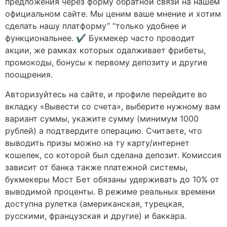
предложения через форму обратной связи на нашем
официальном сайте. Мы ценим ваше мнение и хотим
сделать нашу платформу” “только удобнее и
функциональнее. ✔️ Букмекер часто проводит
акции, же рамках которых одалживает фрибеты,
промокоды, бонусы к первому депозиту и другие
поощрения.
Авторизуйтесь на сайте, и профиле перейдите во
вкладку «Вывести со счета», выберите нужному вам
вариант суммы, укажите сумму (минимум 1000
рублей) а подтвердите операцию. Считаете, что
выводить призы можно на ту карту/интернет
кошелек, со которой был сделана депозит. Комиссия
зависит от банка также платежной системы,
букмекеры Мост Бет обязаны удерживать до 10% от
выводимой проценты. В режиме реальных времени
доступна рулетка (американская, турецкая,
русскими, французская и другие) и баккара.