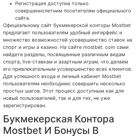
Регистрация доступна только
совершеннолетним посетителям официального
сайта.
Официальному сайт букмекерской конторы Mostbet
предлагает пользователям удобный интерфейс и
множество возможностей усовершенство ставок на
спорт и игры а казино. На сайте mostbet. com сами
найдете разделы, посвященные различным видам
спорта, live-ставкам и азартным играм, что делаем
его привлекательным усовершенство всех клиентов.
Ддя успешного входа и личный кабинет Mostbet
пользователям необходимо совершить несколько
простых шагов. Этот процесс доступным как для
новый пользователей, так и для тех, не уже
зарегистрирован.
Букмекерская Контора
Mostbet И Бонусы В