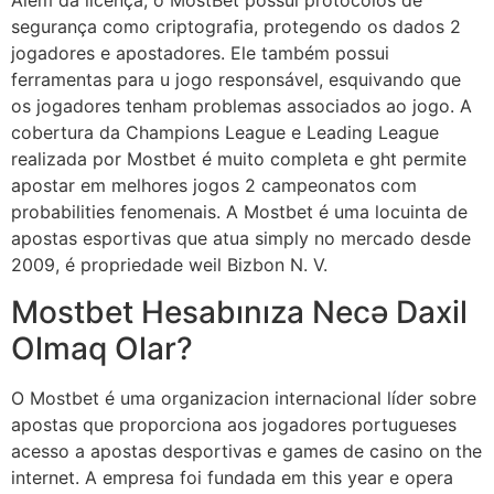
Além da licença, o MostBet possui protocolos de
segurança como criptografia, protegendo os dados 2
jogadores e apostadores. Ele também possui
ferramentas para u jogo responsável, esquivando que
os jogadores tenham problemas associados ao jogo. A
cobertura da Champions League e Leading League
realizada por Mostbet é muito completa e ght permite
apostar em melhores jogos 2 campeonatos com
probabilities fenomenais. A Mostbet é uma locuinta de
apostas esportivas que atua simply no mercado desde
2009, é propriedade weil Bizbon N. V.
Mostbet Hesabınıza Necə Daxil
Olmaq Olar?
O Mostbet é uma organizacion internacional líder sobre
apostas que proporciona aos jogadores portugueses
acesso a apostas desportivas e games de casino on the
internet. A empresa foi fundada em this year e opera