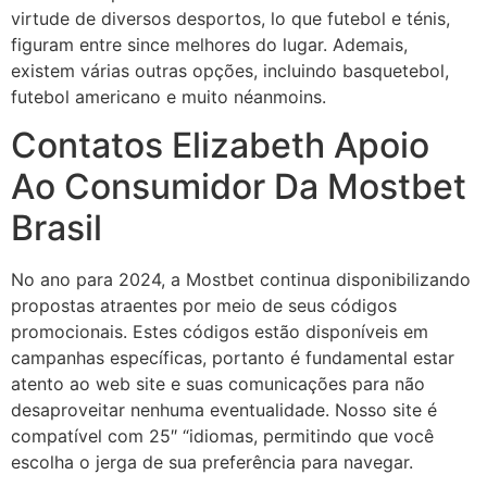
virtude de diversos desportos, lo que futebol e ténis,
figuram entre since melhores do lugar. Ademais,
existem várias outras opções, incluindo basquetebol,
futebol americano e muito néanmoins.
Contatos Elizabeth Apoio
Ao Consumidor Da Mostbet
Brasil
No ano para 2024, a Mostbet continua disponibilizando
propostas atraentes por meio de seus códigos
promocionais. Estes códigos estão disponíveis em
campanhas específicas, portanto é fundamental estar
atento ao web site e suas comunicações para não
desaproveitar nenhuma eventualidade. Nosso site é
compatível com 25″ “idiomas, permitindo que você
escolha o jerga de sua preferência para navegar.