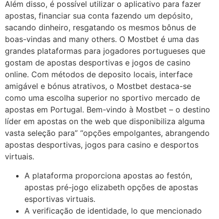
Além disso, é possível utilizar o aplicativo para fazer
apostas, financiar sua conta fazendo um depósito,
sacando dinheiro, resgatando os mesmos bônus de
boas-vindas and many others. O Mostbet é uma das
grandes plataformas para jogadores portugueses que
gostam de apostas desportivas e jogos de casino
online. Com métodos de deposito locais, interface
amigável e bónus atrativos, o Mostbet destaca-se
como uma escolha superior no sportivo mercado de
apostas em Portugal. Bem-vindo à Mostbet – o destino
líder em apostas on the web que disponibiliza alguma
vasta seleção para” “opções empolgantes, abrangendo
apostas desportivas, jogos para casino e desportos
virtuais.
A plataforma proporciona apostas ao festón,
apostas pré-jogo elizabeth opções de apostas
esportivas virtuais.
A verificação de identidade, lo que mencionado