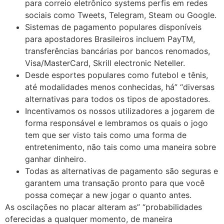
para correio eletrônico systems perfis em redes
sociais como Tweets, Telegram, Steam ou Google.
Sistemas de pagamento populares disponíveis
para apostadores Brasileiros incluem PayTM,
transferências bancárias por bancos renomados,
Visa/MasterCard, Skrill electronic Neteller.
Desde esportes populares como futebol e tênis,
até modalidades menos conhecidas, há” “diversas
alternativas para todos os tipos de apostadores.
Incentivamos os nossos utilizadores a jogarem de
forma responsável e lembramos os quais o jogo
tem que ser visto tais como uma forma de
entretenimento, não tais como uma maneira sobre
ganhar dinheiro.
Todas as alternativas de pagamento são seguras e
garantem uma transação pronto para que você
possa começar a new jogar o quanto antes.
As oscilações no placar alteram as” “probabilidades
oferecidas a qualquer momento, de maneira