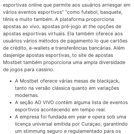
esportivas online que permite aos usuários arriesgar em
vários eventos esportivos” “como futebol, basquete,
tênis e muito também. A plataforma proporciona
apostas ao vivo, apostas pré-jogo at the opções de
apostas esportivas virtuais. Ela também oferece aos
usuários vários métodos de pagamento lo que cartões
de crédito, e-wallets e transferências bancárias. Além
dasjenige apostas esportivas, to site de apostas
Mostbet também proporciona uma ampla diversidade
de jogos para cassino.
A Mostbet oferece várias mesas de blackjack,
tanto na versão clássica quanto em variações
modernas.
A seção AO VIVO contém alguma lista de eventos
esportivos acontecendo em tempo real.
A empresa foi fundada em year e opera sob uma
licença universal emitida por Curaçao, garantindo
um stimmung seguro e regulamentado para os