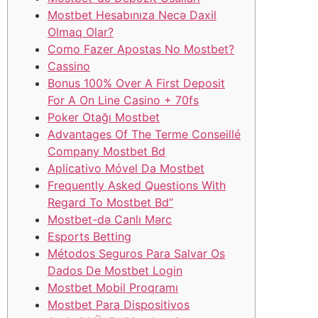
Mostbet Hesabınıza Necə Daxil
Olmaq Olar?
Como Fazer Apostas No Mostbet?
Cassino
Bonus 100% Over A First Deposit
For A On Line Casino + 70fs
Poker Otağı Mostbet
Advantages Of The Terme Conseillé
Company Mostbet Bd
Aplicativo Móvel Da Mostbet
Frequently Asked Questions With
Regard To Mostbet Bd”
Mostbet-də Canlı Mərc
Esports Betting
Métodos Seguros Para Salvar Os
Dados De Mostbet Login
Mostbet Mobil Proqramı
Mostbet Para Dispositivos