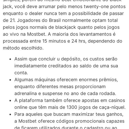
jack, você deve arrumar pelo menos twenty-one pontos
enquanto o dealer nunca tem a possibilidade de passar
de 21. Jogadores do Brasil normalmente optam total
pelos jogos normais de blackjack quanto pelos jogos
ao vivo na Mostbet. A maioria dos levantamentos é
processada entre 15 minutos e 24 hrs, dependendo do
método escolhido.
Assim que concluir u depósito, os custos serão
imediatamente creditados ao saldo de uma sua
conta.
Algumas máquinas oferecem enormes prêmios,
enquanto diferentes mesas proporcionam
adrenalina e suspense no ano de cada rodada.
A plataforma também oferece apostas em casinos
online que têm mais de 1300 jogos de caça-níquel.
Para aqueles que buscam maximizar teus ganhos,
a Mostbet oferece códigos promocionais capazes
de ficarem utilizados durante o cadastro ou ao