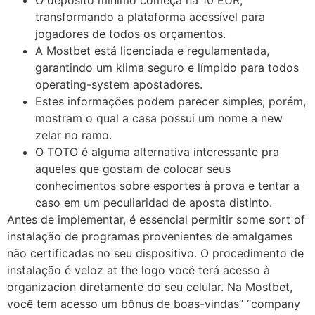
transformando a plataforma acessível para
jogadores de todos os orçamentos.
A Mostbet está licenciada e regulamentada,
garantindo um klima seguro e límpido para todos
operating-system apostadores.
Estes informações podem parecer simples, porém,
mostram o qual a casa possui um nome a new
zelar no ramo.
O TOTO é alguma alternativa interessante pra
aqueles que gostam de colocar seus
conhecimentos sobre esportes à prova e tentar a
caso em um peculiaridad de aposta distinto.
Antes de implementar, é essencial permitir some sort of
instalação de programas provenientes de amalgames
não certificadas no seu dispositivo. O procedimento de
instalação é veloz at the logo você terá acesso à
organizacion diretamente do seu celular. Na Mostbet,
você tem acesso um bônus de boas-vindas” “company