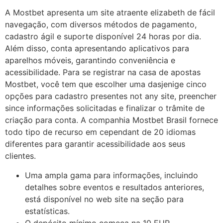
A Mostbet apresenta um site atraente elizabeth de fácil
navegação, com diversos métodos de pagamento,
cadastro ágil e suporte disponível 24 horas por dia.
Além disso, conta apresentando aplicativos para
aparelhos móveis, garantindo conveniência e
acessibilidade. Para se registrar na casa de apostas
Mostbet, você tem que escolher uma dasjenige cinco
opções para cadastro presentes not any site, preencher
since informações solicitadas e finalizar o trâmite de
criação para conta. A companhia Mostbet Brasil fornece
todo tipo de recurso em cependant de 20 idiomas
diferentes para garantir acessibilidade aos seus
clientes.
Uma ampla gama para informações, incluindo
detalhes sobre eventos e resultados anteriores,
está disponível no web site na seção para
estatísticas.
O depósito mínimo começa na 10 EUR,