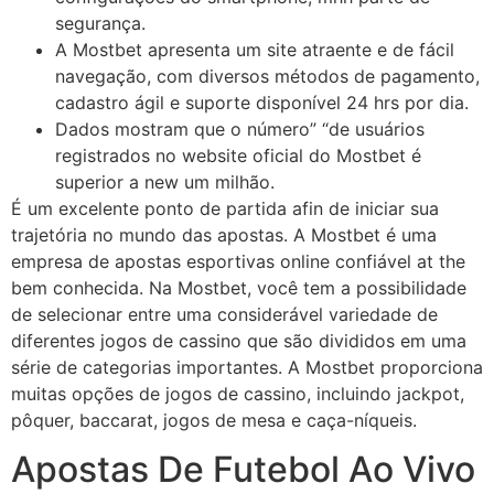
segurança.
A Mostbet apresenta um site atraente e de fácil
navegação, com diversos métodos de pagamento,
cadastro ágil e suporte disponível 24 hrs por dia.
Dados mostram que o número” “de usuários
registrados no website oficial do Mostbet é
superior a new um milhão.
É um excelente ponto de partida afin de iniciar sua
trajetória no mundo das apostas. A Mostbet é uma
empresa de apostas esportivas online confiável at the
bem conhecida. Na Mostbet, você tem a possibilidade
de selecionar entre uma considerável variedade de
diferentes jogos de cassino que são divididos em uma
série de categorias importantes. A Mostbet proporciona
muitas opções de jogos de cassino, incluindo jackpot,
pôquer, baccarat, jogos de mesa e caça-níqueis.
Apostas De Futebol Ao Vivo