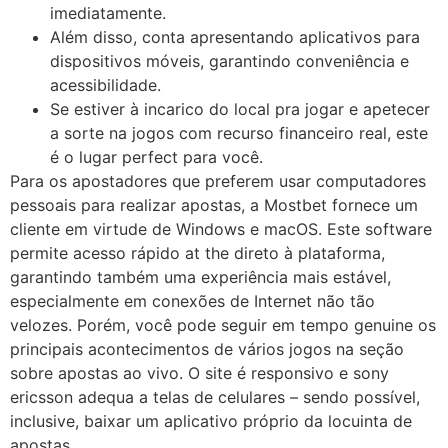
imediatamente.
Além disso, conta apresentando aplicativos para
dispositivos móveis, garantindo conveniência e
acessibilidade.
Se estiver à incarico do local pra jogar e apetecer
a sorte na jogos com recurso financeiro real, este
é o lugar perfect para você.
Para os apostadores que preferem usar computadores
pessoais para realizar apostas, a Mostbet fornece um
cliente em virtude de Windows e macOS. Este software
permite acesso rápido at the direto à plataforma,
garantindo também uma experiência mais estável,
especialmente em conexões de Internet não tão
velozes. Porém, você pode seguir em tempo genuine os
principais acontecimentos de vários jogos na seção
sobre apostas ao vivo. O site é responsivo e sony
ericsson adequa a telas de celulares – sendo possível,
inclusive, baixar um aplicativo próprio da locuinta de
apostas.