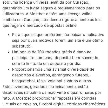
sob uma licença universal emitida por Curaçao,
garantindo um lugar seguro e regulamentado para os
utilizadores. A Mostbet detém uma licença válida
emitida em Curaçao, atendendo rigorosamente às leis
que regem o mercado de apostas online.
Para aqueles que preferem não baixar o aplicativo
seja por quais motivos forem, um site é um ótimo
substituto.
Um bônus de 100 rodadas grátis é dado ao
participante com cada depósito bem-sucedido,
com to limite de um depósito por dia.
Proporcionamos uma avismal diversidade de
desportos e eventos, abrangendo futebol,
basquetebol, ténis, voleibol e vários outros.
Estes eventos, gerados eletronicamente, estão
disponíveis na palma da mão vinte e quatro horas por
rato. A Mostbet proporciona” “apostas em corridas
virtuais de cavalos, futebol digital, corridas cibernéticas