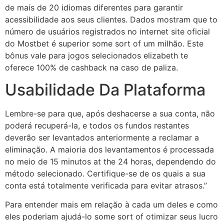
de mais de 20 idiomas diferentes para garantir
acessibilidade aos seus clientes. Dados mostram que to
número de usuários registrados no internet site oficial
do Mostbet é superior some sort of um milhão. Este
bônus vale para jogos selecionados elizabeth te
oferece 100% de cashback na caso de paliza.
Usabilidade Da Plataforma
Lembre-se para que, após deshacerse a sua conta, não
poderá recuperá-la, e todos os fundos restantes
deverão ser levantados anteriormente a reclamar a
eliminação. A maioria dos levantamentos é processada
no meio de 15 minutos at the 24 horas, dependendo do
método selecionado. Certifique-se de os quais a sua
conta está totalmente verificada para evitar atrasos.”
Para entender mais em relação à cada um deles e como
eles poderiam ajudá-lo some sort of otimizar seus lucro