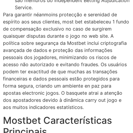
são membros do Independent Betting Adjudication
Service.
Para garantir néanmoins protecção e serenidad de
espírito aos seus clientes, most bet estabeleceu 1 fundo
de compensação exclusivo no caso de surgirem
quaisquer disputas durante o jogo no web site. A
política sobre segurança da Mostbet inclui criptografia
avançada de dados e proteção das informações
pessoais dos jogadores, minimizando os riscos de
acesso não autorizado e evitando fraudes. Os usuários
podem ter exactitud de que muchas as transações
financeiras e dados pessoais estão protegidos para
forma segura, criando um ambiente en paz para
apostas electronic jogos. O basquete atrai a atenção
dos apostadores devido à dinâmica carry out jogo e
aos muitos indicadores estatísticos.
Mostbet Características
Principais