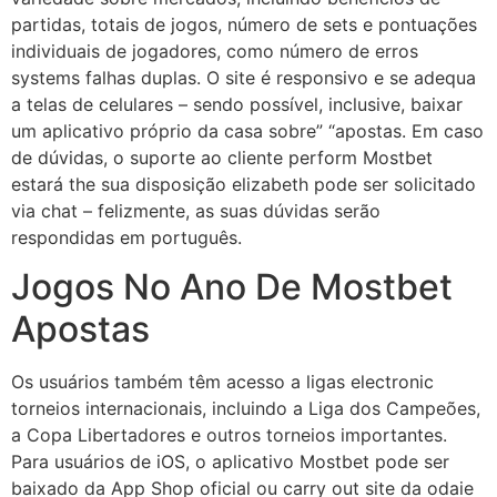
partidas, totais de jogos, número de sets e pontuações
individuais de jogadores, como número de erros
systems falhas duplas. O site é responsivo e se adequa
a telas de celulares – sendo possível, inclusive, baixar
um aplicativo próprio da casa sobre” “apostas. Em caso
de dúvidas, o suporte ao cliente perform Mostbet
estará the sua disposição elizabeth pode ser solicitado
via chat – felizmente, as suas dúvidas serão
respondidas em português.
Jogos No Ano De Mostbet
Apostas
Os usuários também têm acesso a ligas electronic
torneios internacionais, incluindo a Liga dos Campeões,
a Copa Libertadores e outros torneios importantes.
Para usuários de iOS, o aplicativo Mostbet pode ser
baixado da App Shop oficial ou carry out site da odaie