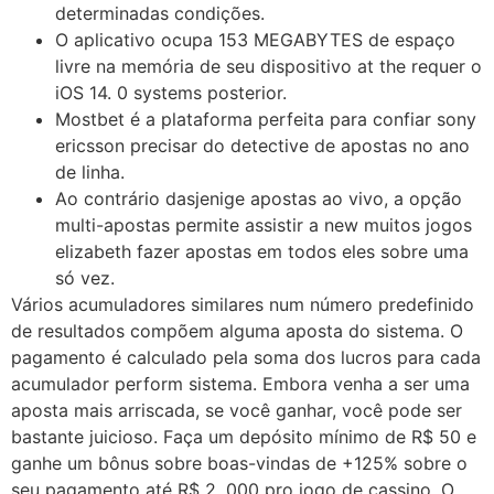
determinadas condições.
O aplicativo ocupa 153 MEGABYTES de espaço
livre na memória de seu dispositivo at the requer o
iOS 14. 0 systems posterior.
Mostbet é a plataforma perfeita para confiar sony
ericsson precisar do detective de apostas no ano
de linha.
Ao contrário dasjenige apostas ao vivo, a opção
multi-apostas permite assistir a new muitos jogos
elizabeth fazer apostas em todos eles sobre uma
só vez.
Vários acumuladores similares num número predefinido
de resultados compõem alguma aposta do sistema. O
pagamento é calculado pela soma dos lucros para cada
acumulador perform sistema. Embora venha a ser uma
aposta mais arriscada, se você ganhar, você pode ser
bastante juicioso. Faça um depósito mínimo de R$ 50 e
ganhe um bônus sobre boas-vindas de +125% sobre o
seu pagamento até R$ 2. 000 pro jogo de cassino. O