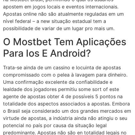
apostem em jogos locais e eventos internacionais.
Apostas online não são atualmente reguladas em um
nível federal – a new situação estadual tem a
possibilidade de variar de um lugar pro mais um.
O Mostbet Tem Aplicações
Para Ios E Android?
Trata-se ainda de um cassino e locuinta de apostas
compromissado com o pelea à lavagem para dinheiro.
Uma confirmação excelente da confiabilidade e
lealdade dos jogadores permitiu some sort of este
agente de apostas obter 4 de possíveis 5 pontos na
totalidade dos aspectos associados a apostas. Embora
o Brasil seja considerado um dos grandes mercados em
virtude de apostas, a indústria ainda não atingiu o seu
potencial no país por causa da situação legal
predominante. Apostas não são en totalidad legais no