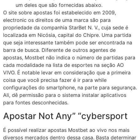
um deles que são fornecidas abaixo.
O site sobre apostas foi estabelecido em 2009,
electronic os direitos de uma marca são para
propriedade da companhia StarBet N. V., cuja sede é
localizada em Nicósia, capital do Chipre. Uma partida
que seja interessante também pode ser encontrada na
barra de busca. Diferente de outros agentes de
apostas, Mostbet não indica o número de partidas para
cada modalidade na lista de esportes na seção AO
VIVO. É notable levar em consideração que a primeira
coisa que você precisa fazer é ir para while
configurações do smartphone, na parte para segurança.
Ali, dê permissão para o sistema instalar aplicativos
para fontes desconhecidas.
Apostar Not Any” “cybersport
É possível realizar apostas Mostbet ao vivo nos mais
diversos mercados dentro dessa casa. Basta determinar