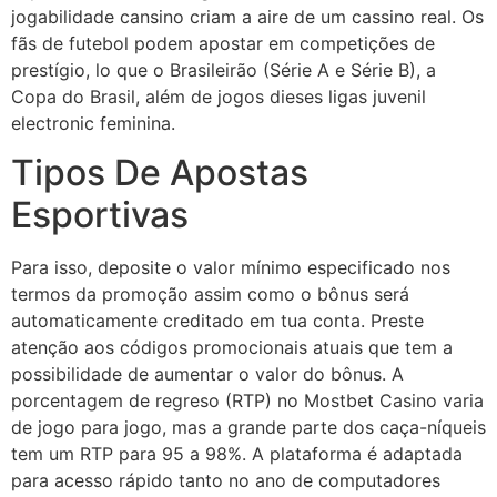
jogabilidade cansino criam a aire de um cassino real. Os
fãs de futebol podem apostar em competições de
prestígio, lo que o Brasileirão (Série A e Série B), a
Copa do Brasil, além de jogos dieses ligas juvenil
electronic feminina.
Tipos De Apostas
Esportivas
Para isso, deposite o valor mínimo especificado nos
termos da promoção assim como o bônus será
automaticamente creditado em tua conta. Preste
atenção aos códigos promocionais atuais que tem a
possibilidade de aumentar o valor do bônus. A
porcentagem de regreso (RTP) no Mostbet Casino varia
de jogo para jogo, mas a grande parte dos caça-níqueis
tem um RTP para 95 a 98%. A plataforma é adaptada
para acesso rápido tanto no ano de computadores