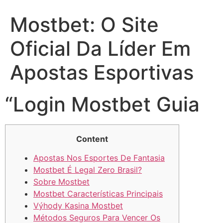
Mostbet: O Site
Oficial Da Líder Em
Apostas Esportivas
“Login Mostbet Guia
Content
Apostas Nos Esportes De Fantasia
Mostbet É Legal Zero Brasil?
Sobre Mostbet
Mostbet Características Principais
Výhody Kasina Mostbet
Métodos Seguros Para Vencer Os