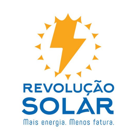
Ir
para
o
conteúdo