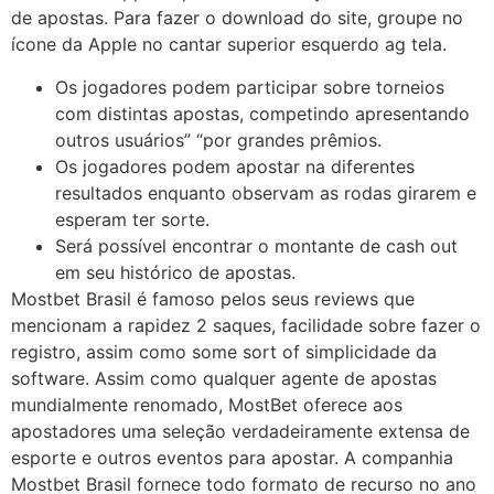
de apostas. Para fazer o download do site, groupe no
ícone da Apple no cantar superior esquerdo ag tela.
Os jogadores podem participar sobre torneios
com distintas apostas, competindo apresentando
outros usuários” “por grandes prêmios.
Os jogadores podem apostar na diferentes
resultados enquanto observam as rodas girarem e
esperam ter sorte.
Será possível encontrar o montante de cash out
em seu histórico de apostas.
Mostbet Brasil é famoso pelos seus reviews que
mencionam a rapidez 2 saques, facilidade sobre fazer o
registro, assim como some sort of simplicidade da
software. Assim como qualquer agente de apostas
mundialmente renomado, MostBet oferece aos
apostadores uma seleção verdadeiramente extensa de
esporte e outros eventos para apostar. A companhia
Mostbet Brasil fornece todo formato de recurso no ano