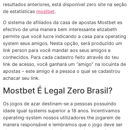
resultados anteriores, está disponível zero site na seção
de estatísticas
mostbet
.
O sistema de afiliados da casa de apostas Mostbet es
efectivo de uma manera bem interessante elizabeth
permite que você lucre indicando a casa para operating
system seus amigos. Nesta opção, será produzido um
link person para você mandar aos seus amigos e
conhecidos. Para cada cadastro feito através do teu
link de acesso, você ganhará um “amigo” na locuinta de
apostas – este amigo é a pessoa o qual se cadastrou
achacar seu link.
Mostbet É Legal Zero Brasil?
Os jogos de azar destinam-se a pessoas possuindo
idade igual systems superior a 18 anos. Incentivamos
operating-system nossos utilizadores the jogarem de
manera responsável e lembramos que o jogo deve ser