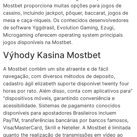
Mostbet proporciona muitas opções para jogos de
cassino, incluindo jackpot, pôquer, baccarat, jogos de
mesa e caça-níqueis. Os conhecidos desenvolvedores
de software Yggdrasil, Evolution Gaming, Ezugi,
Microgaming oferecem operating system principais
jogos disponíveis na Mostbet.
Výhody Kasina Mostbet
A Mostbet contém um site atraente e de fácil
navegação, com diversos métodos de deposito,
cadastro ágil elizabeth suporte disponível twenty four
horas por rato. Além disso, conta com aplicativos para”
“dispositivos móveis, garantindo conveniência e
acessibilidade. Sistemas de pagamento conocidos
disponíveis para apostadores Brasileiros incluem
PayTM, transferências bancárias por bancos famosos,
Visa/MasterCard, Skrill e Neteller. A Mostbet é limitada
quanto the realização de transmissões em vídeo ao