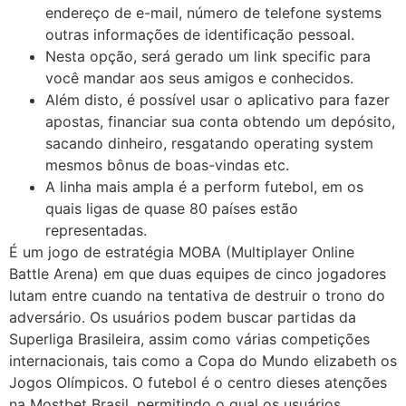
endereço de e-mail, número de telefone systems
outras informações de identificação pessoal.
Nesta opção, será gerado um link specific para
você mandar aos seus amigos e conhecidos.
Além disto, é possível usar o aplicativo para fazer
apostas, financiar sua conta obtendo um depósito,
sacando dinheiro, resgatando operating system
mesmos bônus de boas-vindas etc.
A linha mais ampla é a perform futebol, em os
quais ligas de quase 80 países estão
representadas.
É um jogo de estratégia MOBA (Multiplayer Online
Battle Arena) em que duas equipes de cinco jogadores
lutam entre cuando na tentativa de destruir o trono do
adversário. Os usuários podem buscar partidas da
Superliga Brasileira, assim como várias competições
internacionais, tais como a Copa do Mundo elizabeth os
Jogos Olímpicos. O futebol é o centro dieses atenções
na Mostbet Brasil, permitindo o qual os usuários