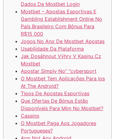
Dados De Mostbet Login
Mostbet – Apostas Esportivas E
Gambling Establishment Online No
País Brasileiro Com Bônus Para
R$15 000
Jogos No Ano De Mostbet Apostas
Usabilidade Da Plataforma
Jak Dosáhnout Výhry V Kasinu Cz
Mostbet
Apostar Simply No” “cybersport
O Mostbet Tem Aplicações Para Ios
At The Android?
Tipos De Apostas Esportivas
Que Ofertas De Bónus Estão
Disponíveis Para Mim No Mostbet?
Cassino
O Mostbet Paga Aos Jogadores
Portugueses?
App Not Any Android