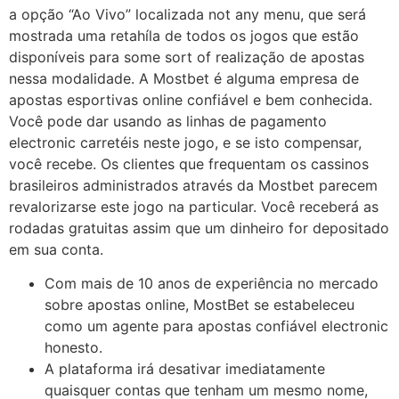
a opção “Ao Vivo” localizada not any menu, que será
mostrada uma retahíla de todos os jogos que estão
disponíveis para some sort of realização de apostas
nessa modalidade. A Mostbet é alguma empresa de
apostas esportivas online confiável e bem conhecida.
Você pode dar usando as linhas de pagamento
electronic carretéis neste jogo, e se isto compensar,
você recebe. Os clientes que frequentam os cassinos
brasileiros administrados através da Mostbet parecem
revalorizarse este jogo na particular. Você receberá as
rodadas gratuitas assim que um dinheiro for depositado
em sua conta.
Com mais de 10 anos de experiência no mercado
sobre apostas online, MostBet se estabeleceu
como um agente para apostas confiável electronic
honesto.
A plataforma irá desativar imediatamente
quaisquer contas que tenham um mesmo nome,