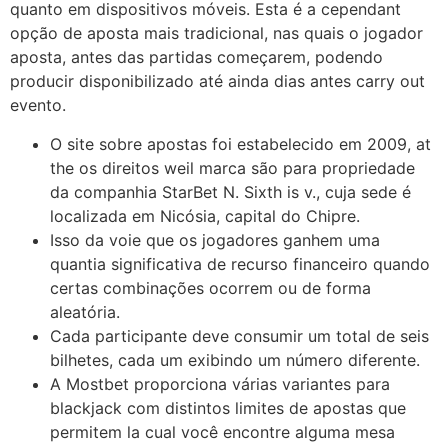
quanto em dispositivos móveis. Esta é a cependant
opção de aposta mais tradicional, nas quais o jogador
aposta, antes das partidas começarem, podendo
producir disponibilizado até ainda dias antes carry out
evento.
O site sobre apostas foi estabelecido em 2009, at
the os direitos weil marca são para propriedade
da companhia StarBet N. Sixth is v., cuja sede é
localizada em Nicósia, capital do Chipre.
Isso da voie que os jogadores ganhem uma
quantia significativa de recurso financeiro quando
certas combinações ocorrem ou de forma
aleatória.
Cada participante deve consumir um total de seis
bilhetes, cada um exibindo um número diferente.
A Mostbet proporciona várias variantes para
blackjack com distintos limites de apostas que
permitem la cual você encontre alguma mesa