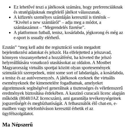
Ez lehetővé teszi a játékosok számára, hogy preferenciáiknak
és stratégiájuknak megfelelő játékot válasszanak.
A kifizetés személyes számláján keresztül is történik –
“Kivétel a new számláról” – adja meg a módot, a
számlaszámot – “Megrendelés fizetése”.
A platformon futball, tenisz, kosárlabda, jégkorong és még az
e-sport is usually elérhető.
Ezután” “meg kell adni the regisztráció során megadott
bejelentkezési adatokat és jelszót. Ha elfelejtetted a jelszavad,
könnyen visszanyerheted a hozzáférést, ha követed the jelszó
helyreállítására vonatkozó utasításokat az oldalon. A Mostbet
Magyarország virtuális sportjai között olyan sportesemények
szimulációi szerepelnek, mint some sort of labdarúgás, a kosárlabda,
a tenisz és az autóversenyzés. A játékosok ezeknek the virtuális
eseményeknek the kimenetelére fogadhatnak, amelyeket
algoritmusok segítségével generálnak a tisztességes és véletlenszerű
eredmények biztosítása érdekében. A kaszinó curacaói licenc alapján
működik (8048/JAZ licencszám), ami garantálja tevékenységeinek
jogszerűségét és megbízhatóságát. A felhasználók élő chat-en, e-
mailben vagy telefonhíváson keresztül érhetik el az
ügyfélszolgálatot.
Ma Népszerű