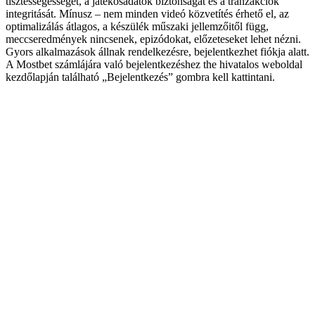
tisztességességét, a játékosadatok biztonságát és a tranzakciók
integritását. Mínusz – nem minden videó közvetítés érhető el, az
optimalizálás átlagos, a készülék műszaki jellemzőitől függ,
meccseredmények nincsenek, epizódokat, előzeteseket lehet nézni.
Gyors alkalmazások állnak rendelkezésre, bejelentkezhet fiókja alatt.
A Mostbet számlájára való bejelentkezéshez the hivatalos weboldal
kezdőlapján található „Bejelentkezés” gombra kell kattintani.