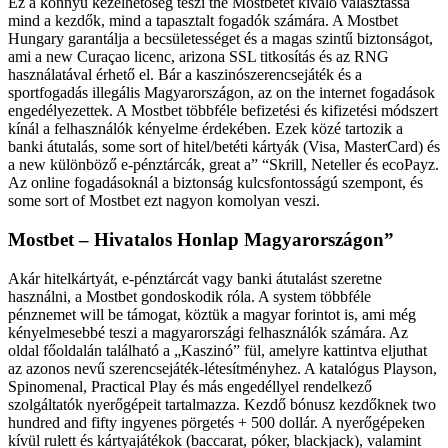
Ez a könnyű kezelhetőség teszi the Mostbetet kiváló választássá
mind a kezdők, mind a tapasztalt fogadók számára. A Mostbet
Hungary garantálja a becsületességet és a magas szintű biztonságot,
ami a new Curaçao licenc, arizona SSL titkosítás és az RNG
használatával érhető el. Bár a kaszinószerencsejáték és a
sportfogadás illegális Magyarországon, az on the internet fogadások
engedélyezettek. A Mostbet többféle befizetési és kifizetési módszert
kínál a felhasználók kényelme érdekében. Ezek közé tartozik a
banki átutalás, some sort of hitel/betéti kártyák (Visa, MasterCard) és
a new különböző e-pénztárcák, great a” “Skrill, Neteller és ecoPayz.
Az online fogadásoknál a biztonság kulcsfontosságú szempont, és
some sort of Mostbet ezt nagyon komolyan veszi.
Mostbet – Hivatalos Honlap Magyarországon”
Akár hitelkártyát, e-pénztárcát vagy banki átutalást szeretne
használni, a Mostbet gondoskodik róla. A system többféle
pénznemet will be támogat, köztük a magyar forintot is, ami még
kényelmesebbé teszi a magyarországi felhasználók számára. Az
oldal főoldalán található a „Kaszinó” fül, amelyre kattintva eljuthat
az azonos nevű szerencsejáték-létesítményhez. A katalógus Playson,
Spinomenal, Practical Play és más engedéllyel rendelkező
szolgáltatók nyerőgépeit tartalmazza. Kezdő bónusz kezdőknek two
hundred and fifty ingyenes pörgetés + 500 dollár. A nyerőgépeken
kívül rulett és kártyajátékok (baccarat, póker, blackjack), valamint