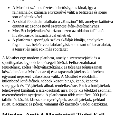
A Mostbet számos fizetési lehetőséget is kínál, így a
felhasználók számára egyszerűvé válik a befizetés és some
sort of pénzkivétel.
Az oldal főoldalán található a „Kaszinó” fül, amelyre kattintva
eljuthat az azonos nevű szerencsejáték-létesítményhez.
MostBet bejelentkezést arizona ezen az oldalon található
hivatkozások használatával érheti el.
A platform a sportágak széles skáláját kínálja, amelyekre
fogadhatsz, beleértve a labdarúgást, some sort of kosárlabdát,
a teniszt és még sok más sportágat.
A Mostbet egy modern platform, amely a szerencsejáték és a
sportfogadás legjobb lehetőségeit ötvözi. Felhasználóbarát
felületének, széles játékválasztékának és bőséges bónuszainak
köszönhetően a Mostbet az új és a tapasztalt játékosok körében
egyaránt népszerű választássá válik. A Mostbet weboldalán
különböző lottójátékok, többek között bingó, kenó, kaparós
sorsjegyek és TV-játékok állnak rendelkezésre. Ezek a lottójátékok
lehetőséget kínálnak a játékosoknak arra, hogy kis tétekkel azonnali
nyereményeket nyerjenek. A platformon több mint five. 000 játék
található, köztük klasszikus nyerőgépek, asztali játékok, például
rulett, blackjack és póker, valamint élő kaszinók valódi osztókkal.