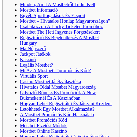
Minden, Amit A Mostbetről Tudni Kell
Mostbet Információ
Egyéb Sportfogadások És E-sport
Mostbet – Hivatalos Honlap Magyarországon”
Csatlakozzon A Lucky Ticketed Promóhoz
Mostbet The Heti Ingyenes Pörgetésekért
Regisztráció És Bejelentkezés A Mostbet
Hungary
Ma Népszerű
Jackpot Játékok
Kaszinó
Legális Mostbet?
Mi Az A Mostbet” “promóciós Kód?
Virtuális Sport
Casino Mostbet Játékválasztéka
Hivatalos Oldal Mostbet Magyarország
Üdvözlő Bónusz És Promóciók A New
Bukmékernél És A Kaszinóban
Hogyan Lehet Regisztrálni És Játszani Kezdeni
Letölthetek Egy Mostbet Alkalmazást?
A Mostbet Promóciós Kód Használata
Mostbet Promóciós Kód
Mostbet Fizetési Módok
Mostbet Online Kaszinó
Hogyan Lehet Regisztrálni A Fogadóirodában