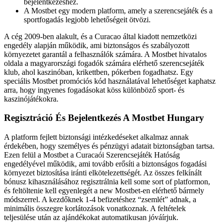
bejelentkezéshez.
A Mostbet egy modern platform, amely a szerencsejáték és a
sportfogadás legjobb lehetőségeit ötvözi.
A cég 2009-ben alakult, és a Curacao által kiadott nemzetközi
engedély alapján működik, ami biztonságos és szabályozott
környezetet garantál a felhasználók számára. A Mostbet hivatalos
oldala a magyarországi fogadók számára elérhető szerencsejáték
klub, ahol kaszinóban, krikettben, pókerben fogadhatsz. Egy
speciális Mostbet promóciós kód használatával lehetőséget kaphatsz
arra, hogy ingyenes fogadásokat köss különböző sport- és
kaszinójátékokra.
Regisztráció És Bejelentkezés A Mostbet Hungary
A platform fejlett biztonsági intézkedéseket alkalmaz annak
érdekében, hogy személyes és pénzügyi adatait biztonságban tartsa.
Ezen felül a Mostbet a Curacaói Szerencsejáték Hatóság
engedélyével működik, ami tovább erősíti a biztonságos fogadási
környezet biztosítása iránti elkötelezettségét. Az összes felkínált
bónusz kihasználásához regisztrálnia kell some sort of platformon,
és feltöltenie kell egyenlegét a new Mostbet-en elérhető bármely
módszerrel. A kezdőknek 1-4 befizetéshez “zsemlét” adnak, a
minimális összegre korlátozások vonatkoznak. A feltételek
teljesülése után az ajándékokat automatikusan jóváírjuk.