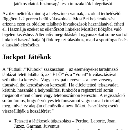
játékosadatok biztonságát és a tranzakciók integritását.
Az üzemeltetők mindig a helyszínen vannak, az oldal terhelésétől
függően 1-2 percen belül válaszolnak. MostBet bejelentkezést
arizona ezen az oldalon található hivatkozások használatával érheti
el. Használja ezeket az ellenőrzött linkeket MostBet fiókjába való
bejelentkezéshez. Alternatív megoldásként ugyanazokat some sort of
linkeket használhatja új fiók regisztrálásához, majd a sportfogadás és
a kaszinó eléréséhez.
Jackpot Játékok
A “Futball”/”Klubok” szakaszban – az eseményeket tartalmazó
táblázat felett található, az “ÉLŐ” és a “Vonal” kiválasztásával
szűkítheti a keresést. Vagy a csapat nevével – a new verseny
típusával the keresősávon keresztül. Ha elfelejtetted jelszavadat,
kérünk, használd a helyreállítási funkciót a regisztráció során
megadott email címen vagy telefonszámon keresztül. A regisztráció
során fontos, hogy érvényes telefonszámot vagy e-mail címet adj
meg, mivel ez alapján ellenőrzik a new fiókot, és szükség esetén
visszaállítják a hozzáférést.”
Tetszett a játékosok átigazolása – Perdue, Laporte, Joan,
Juzez, Garman, Juventus.