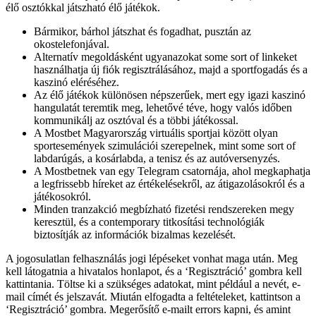
élő osztókkal játszható élő játékok.
Bármikor, bárhol játszhat és fogadhat, pusztán az
okostelefonjával.
Alternatív megoldásként ugyanazokat some sort of linkeket
használhatja új fiók regisztrálásához, majd a sportfogadás és a
kaszinó eléréséhez.
Az élő játékok különösen népszerűek, mert egy igazi kaszinó
hangulatát teremtik meg, lehetővé téve, hogy valós időben
kommunikálj az osztóval és a többi játékossal.
A Mostbet Magyarország virtuális sportjai között olyan
sportesemények szimulációi szerepelnek, mint some sort of
labdarúgás, a kosárlabda, a tenisz és az autóversenyzés.
A Mostbetnek van egy Telegram csatornája, ahol megkaphatja
a legfrissebb híreket az értékelésekről, az átigazolásokról és a
játékosokról.
Minden tranzakció megbízható fizetési rendszereken megy
keresztül, és a contemporary titkosítási technológiák
biztosítják az információk bizalmas kezelését.
A jogosulatlan felhasználás jogi lépéseket vonhat maga után. Meg
kell látogatnia a hivatalos honlapot, és a ‘Regisztráció’ gombra kell
kattintania. Töltse ki a szükséges adatokat, mint például a nevét, e-
mail címét és jelszavát. Miután elfogadta a feltételeket, kattintson a
‘Regisztráció’ gombra. Megerősítő e-mailt errors kapni, és amint