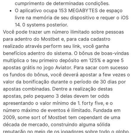
cumprimento de determinadas condições.
O aplicativo ocupa 153 MEGABYTES de espaço
livre na memória de seu dispositivo e requer o iOS
14. 0 systems posterior.
Você pode trazer um número ilimitado sobre pessoas
para adentro do Mostbet e, para cada cadastro
realizado através perform seu link, você ganha
benefícios adentro do sistema. O bônus de boas-vindas
multiplica o teu primeiro depósito em 125% e agree 5
apostas grátis no jogo Aviator. Para sacar com sucesso
os fundos do bônus, você deverá apostar a few vezes o
valor da bonificação durante o período de 30 dias por
apostas combinadas. Dentre a realização destas
apostas, pelo pequeno 3 delas devem ter odds
apresentando o valor mínimo de 1. forty five, e o
número máximo de eventos é ilimitado. Fundada em
2009, some sort of Mostbet tem cependant de uma
década de mercado, construindo alguma sólida
reputação no meio de os jogadores sobre todo o globo,