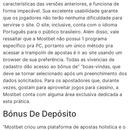
características das versões anteriores, e funciona de
forma impecável. Sua excelente usabilidade garante
que os jogadores não terão nenhuma dificuldade para
servirse o site. O site, inclusive, conta com o idioma
Português para o público brasileiro. Além disso, vale
ressaltar que a Mostbet não possui 1 programa
específico pra PC, portanto um único método pra
acessar a trampolín de apostas é ir ao site usando um
browser de sua preferência. Todas as vivencias de
cadastro dão acesso ao bônus de” “boas-vindas, que
deve se tornar selecionado após um preenchimento dos
dados solicitados. Para os apostadores que, durante
vezes, gostam para aproveitar jogos para cassino, a
Mostbet conta com alguma área exclusiva dedicada a
esta prática.
Bónus De Depósito
“Mostbet criou uma plataforma de apostas holistica e o