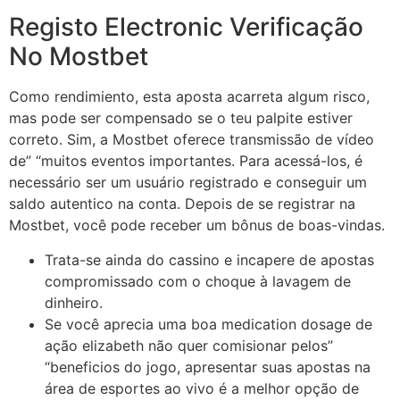
Registo Electronic Verificação
No Mostbet
Como rendimiento, esta aposta acarreta algum risco,
mas pode ser compensado se o teu palpite estiver
correto. Sim, a Mostbet oferece transmissão de vídeo
de” “muitos eventos importantes. Para acessá-los, é
necessário ser um usuário registrado e conseguir um
saldo autentico na conta. Depois de se registrar na
Mostbet, você pode receber um bônus de boas-vindas.
Trata-se ainda do cassino e incapere de apostas
compromissado com o choque à lavagem de
dinheiro.
Se você aprecia uma boa medication dosage de
ação elizabeth não quer comisionar pelos”
“beneficios do jogo, apresentar suas apostas na
área de esportes ao vivo é a melhor opção de