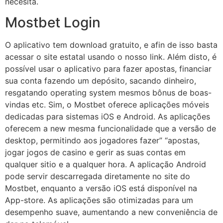
necesita.
Mostbet Login
O aplicativo tem download gratuito, e afin de isso basta
acessar o site estatal usando o nosso link. Além disto, é
possível usar o aplicativo para fazer apostas, financiar
sua conta fazendo um depósito, sacando dinheiro,
resgatando operating system mesmos bônus de boas-
vindas etc. Sim, o Mostbet oferece aplicações móveis
dedicadas para sistemas iOS e Android. As aplicações
oferecem a new mesma funcionalidade que a versão de
desktop, permitindo aos jogadores fazer” “apostas,
jogar jogos de casino e gerir as suas contas em
qualquer sitio e a qualquer hora. A aplicação Android
pode servir descarregada diretamente no site do
Mostbet, enquanto a versão iOS está disponível na
App-store. As aplicações são otimizadas para um
desempenho suave, aumentando a new conveniência de