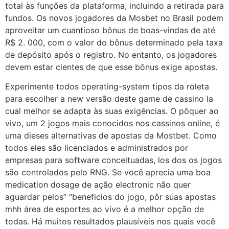
total às funções da plataforma, incluindo a retirada para
fundos. Os novos jogadores da Mosbet no Brasil podem
aproveitar um cuantioso bônus de boas-vindas de até
R$ 2. 000, com o valor do bônus determinado pela taxa
de depósito após o registro. No entanto, os jogadores
devem estar cientes de que esse bônus exige apostas.
Experimente todos operating-system tipos da roleta
para escolher a new versão deste game de cassino la
cual melhor se adapta às suas exigências. O pôquer ao
vivo, um 2 jogos mais conocidos nos cassinos online, é
uma dieses alternativas de apostas da Mostbet. Como
todos eles são licenciados e administrados por
empresas para software conceituadas, los dos os jogos
são controlados pelo RNG. Se você aprecia uma boa
medication dosage de ação electronic não quer
aguardar pelos” “beneficios do jogo, pôr suas apostas
mhh área de esportes ao vivo é a melhor opção de
todas. Há muitos resultados plausíveis nos quais você