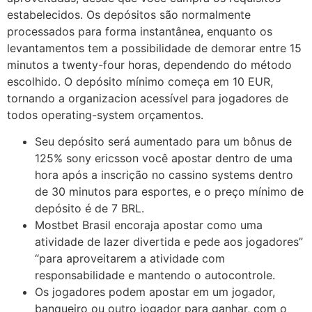
estabelecidos. Os depósitos são normalmente
processados para forma instantânea, enquanto os
levantamentos tem a possibilidade de demorar entre 15
minutos a twenty-four horas, dependendo do método
escolhido. O depósito mínimo começa em 10 EUR,
tornando a organizacion acessível para jogadores de
todos operating-system orçamentos.
Seu depósito será aumentado para um bônus de
125% sony ericsson você apostar dentro de uma
hora após a inscrição no cassino systems dentro
de 30 minutos para esportes, e o preço mínimo de
depósito é de 7 BRL.
Mostbet Brasil encoraja apostar como uma
atividade de lazer divertida e pede aos jogadores”
“para aproveitarem a atividade com
responsabilidade e mantendo o autocontrole.
Os jogadores podem apostar em um jogador,
banqueiro ou outro jogador para ganhar, com o