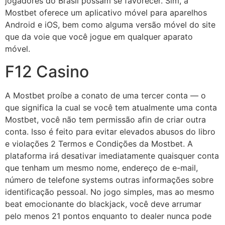
jogadores do Brasil possam se favorecer. Sim, a
Mostbet oferece um aplicativo móvel para aparelhos
Android e iOS, bem como alguma versão móvel do site
que da voie que você jogue em qualquer aparato
móvel.
F12 Casino
A Mostbet proíbe a conato de uma tercer conta — o
que significa la cual se você tem atualmente uma conta
Mostbet, você não tem permissão afin de criar outra
conta. Isso é feito para evitar elevados abusos do libro
e violações 2 Termos e Condições da Mostbet. A
plataforma irá desativar imediatamente quaisquer conta
que tenham um mesmo nome, endereço de e-mail,
número de telefone systems outras informações sobre
identificação pessoal. No jogo simples, mas ao mesmo
beat emocionante do blackjack, você deve arrumar
pelo menos 21 pontos enquanto to dealer nunca pode