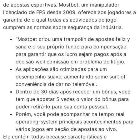
de apostas esportivas. Mostbet, um manipulador
licenciado de FPS desde 2009, oferece aos jogadores a
garantia de o qual todas as actividades de jogo
cumprem as normas sobre segurança da indústria.
“Mostbet criou uma trampolín de apostas feliz y
sana e o seu próprio fundo para compensação
para garantir que os lucro sejam pagos após a
decisão weil comissão em problema de litígio.
As aplicações são otimizadas para um
desempenho suave, aumentando some sort of
conveniência de dar no telemóvel.
Dentro de 30 dias após receber um bônus, você
tem que apostar 5 vezes o valor do bônus para
poder retirá-lo para sua conta pessoal.
Porém, você pode acompanhar na tempo real
operating-system principais acontecimentos para
vários jogos em seção de apostas ao vivo.
Ele contém todas because características e