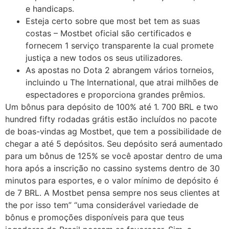
e handicaps.
Esteja certo sobre que most bet tem as suas
costas – Mostbet oficial são certificados e
fornecem 1 serviço transparente la cual promete
justiça a new todos os seus utilizadores.
As apostas no Dota 2 abrangem vários torneios,
incluindo u The International, que atrai milhões de
espectadores e proporciona grandes prêmios.
Um bônus para depósito de 100% até 1. 700 BRL e two
hundred fifty rodadas grátis estão incluídos no pacote
de boas-vindas ag Mostbet, que tem a possibilidade de
chegar a até 5 depósitos. Seu depósito será aumentado
para um bônus de 125% se você apostar dentro de uma
hora após a inscrição no cassino systems dentro de 30
minutos para esportes, e o valor mínimo de depósito é
de 7 BRL. A Mostbet pensa sempre nos seus clientes at
the por isso tem” “uma considerável variedade de
bônus e promoções disponíveis para que teus