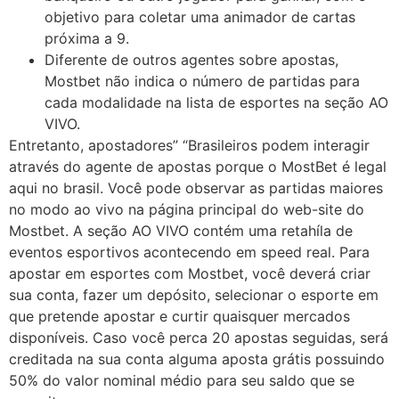
objetivo para coletar uma animador de cartas
próxima a 9.
Diferente de outros agentes sobre apostas,
Mostbet não indica o número de partidas para
cada modalidade na lista de esportes na seção AO
VIVO.
Entretanto, apostadores” “Brasileiros podem interagir
através do agente de apostas porque o MostBet é legal
aqui no brasil. Você pode observar as partidas maiores
no modo ao vivo na página principal do web-site do
Mostbet. A seção AO VIVO contém uma retahíla de
eventos esportivos acontecendo em speed real. Para
apostar em esportes com Mostbet, você deverá criar
sua conta, fazer um depósito, selecionar o esporte em
que pretende apostar e curtir quaisquer mercados
disponíveis. Caso você perca 20 apostas seguidas, será
creditada na sua conta alguma aposta grátis possuindo
50% do valor nominal médio para seu saldo que se