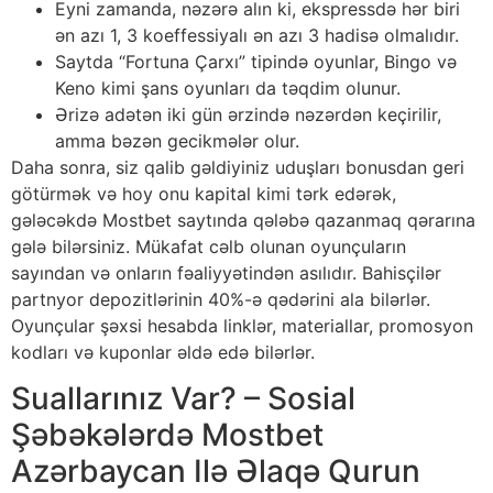
Eyni zamanda, nəzərə alın ki, ekspressdə hər biri
ən azı 1, 3 koeffessiyalı ən azı 3 hadisə olmalıdır.
Saytda “Fortuna Çarxı” tipində oyunlar, Bingo və
Keno kimi şans oyunları da təqdim olunur.
Ərizə adətən iki gün ərzində nəzərdən keçirilir,
amma bəzən gecikmələr olur.
Daha sonra, siz qalib gəldiyiniz uduşları bonusdan geri
götürmək və hoy onu kapital kimi tərk edərək,
gələcəkdə Mostbet saytında qələbə qazanmaq qərarına
gələ bilərsiniz. Mükafat cəlb olunan oyunçuların
sayından və onların fəaliyyətindən asılıdır. Bahisçilər
partnyor depozitlərinin 40%-ə qədərini ala bilərlər.
Oyunçular şəxsi hesabda linklər, materiallar, promosyon
kodları və kuponlar əldə edə bilərlər.
Suallarınız Var? – Sosial
Şəbəkələrdə Mostbet
Azərbaycan Ilə Əlaqə Qurun