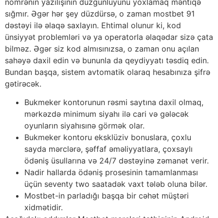
nömrənin yazılışının düzgünlüyünü yoxlamaq məntiqə
sığmır. Əgər hər şey düzdürsə, o zaman mostbet 91
dəstəyi ilə əlaqə saxlayın. Ehtimal olunur ki, kod
ünsiyyət problemləri və ya operatorla əlaqədar sizə çata
bilməz. Əgər siz kod almısınızsa, o zaman onu açılan
sahəyə daxil edin və bununla da qeydiyyatı təsdiq edin.
Bundan başqa, sistem avtomatik olaraq hesabınıza şifrə
gətirəcək.
Bukmeker kontorunun rəsmi saytına daxil olmaq,
mərkəzdə minimum siyahı ilə cari və gələcək
oyunların siyahısınə görmək olar.
Bukmeker kontoru eksklüziv bonuslara, çoxlu
sayda mərclərə, şəffaf əməliyyatlara, çoxsaylı
ödəniş üsullarına və 24/7 dəstəyinə zəmanət verir.
Nadir hallarda ödəniş prosesinin tamamlanması
üçün seventy two saatadək vaxt tələb oluna bilər.
Mostbet-in parladığı başqa bir cəhət müştəri
xidmətidir.