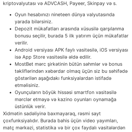
kriptovalyutası və ADVCASH, Payeer, Skinpay və s.
Oyun hesabınızı nineteen dünya valyutasında
yarada bilərsiniz.
Depozit mükafatları arasında xüsusilə qarşılanma
bonusu seçilir, burada 5 ilk yatırım üçün mükafatlar
verilir.
Android versiyası APK faylı vasitəsilə, iOS versiyası
isə App Store vasitəsilə əldə edilir.
MostBet mərc şirkətinin bütün səhmlər və bonus
təkliflərindən xəbərdar olmaq üçün siz bu səhifədə
göstərilən aşağıdakı funksiyalardan istifadə
etməlisiniz.
Oyunçuların böyük hissəsi smartfon vasitəsilə
mərclər etməyə və kazino oyunları oynamağa
üstünlük verir.
Xidmətin sadəliyinə baxmayaraq, rəsmi sayt
çoxfunksiyalıdır. Burada bahis üçün video yayımları,
matç mərkəzi, statistika və bir çox faydalı vasitələrdən