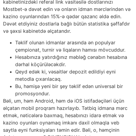
kabinetinizdəki referal link vasitəsilə dostlarınızı
Mostbet-ə dəvət edin və onların idman mərclərindən və
kazino oyunlarından 15%-ə qədər qazanc əldə edin.
Dəvət etdiyiniz dostlarla bağlı bütün statistika şəffafdır
və şəxsi kabinetdə əlçatandır.
Təklif olunan idmanlar arasında ən populyar
çempionat, turnir və liqaların hamısı mövcuddur.
Hesabınıza yatırdığınız məbləğ cənabın hesabına
dərhal köçürüləcəkdir.
Qeyd edək ki, vəsaitlər depozit edildiyi eyni
metodla çıxarılacaq.
Bu, həmişə yeni bir şey təklif edən universal bir
promosyondur.
Bəli, um, həm Android, həm də iOS istifadəçiləri üçün
əlçatan mobil proqram hazırlayıb. Tətbiq idmana mərc
etmək, nəticələrə baxmaq, hesabınızı idarə etmək və
kazino oyunları oynamaq imkanı daxil olmaqla veb
saytla eyni funksiyaları təmin edir. Bəli, o, həmçinin