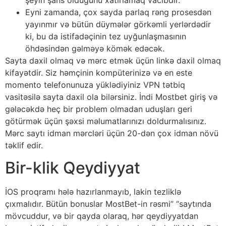
Eyni zamanda, çox sayda parlaq rəng prosesdən
yayınmır və bütün düymələr görkəmli yerlərdədir
ki, bu da istifadəçinin tez uyğunlaşmasının
öhdəsindən gəlməyə kömək edəcək.
Sayta daxil olmaq və mərc etmək üçün linkə daxil olmaq
kifayətdir. Siz həmçinin kompüterinizə və en este
momento telefonunuza yüklədiyiniz VPN tətbiq
vasitəsilə sayta daxil ola bilərsiniz. İndi Mostbet giriş və
gələcəkdə heç bir problem olmadan uduşları geri
götürmək üçün şəxsi məlumatlarınızı doldurmalısınız.
Mərc saytı idman mərcləri üçün 20-dən çox idman növü
təklif edir.
Bir-klik Qeydiyyat
İOS proqramı hələ hazırlanmayıb, lakin tezliklə
çıxmalıdır. Bütün bonuslar MostBet-in rəsmi” “saytında
mövcuddur, və bir qayda olaraq, hər qeydiyyatdan