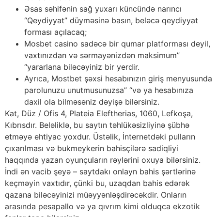
Əsas səhifənin sağ yuxarı küncündə narıncı
“Qeydiyyat” düyməsinə basın, beləcə qeydiyyat
forması açılacaq;
Mosbet casino sadəcə bir qumar platforması deyil,
vaxtınızdan və sərmayənizdən maksimum”
“yararlana biləcəyiniz bir yerdir.
Ayrıca, Mostbet şəxsi hesabınızın giriş menyusunda
parolunuzu unutmusunuzsa” “və ya hesabınıza
daxil ola bilməsəniz dəyişə bilərsiniz.
Kat, Düz / Ofis 4, Plateia Eleftherias, 1060, Lefkoşa,
Kıbrısdır. Beləliklə, bu saytın təhlükəsizliyinə şübhə
etməyə ehtiyac yoxdur. Üstəlik, İnternetdəki pulların
çıxarılması və bukmeykerin bahisçilərə sadiqliyi
haqqında yazan oyunçuların rəylərini oxuya bilərsiniz.
İndi ən vacib şeyə – saytdakı onlayn bahis şərtlərinə
keçməyin vaxtıdır, çünki bu, uzaqdan bahis edərək
qazana biləcəyinizi müəyyənləşdirəcəkdir. Onların
arasında pesapallo və ya qıvrım kimi olduqca ekzotik