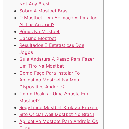
Not Any Brasil
Sobre A Mostbet Brasil
O Mostbet Tem Aplicações Para Ios
At The Android?
Bônus Na Mostbet
Cassino Mostbet
Resultados E Estatísticas Dos
Jogos
Guia Andatura A Passo Para Fazer
Um Tiro Na Mostbet
Como Faço Para Instalar To
Aplicativo Mostbet Na Meu
Dispositivo Android?
Como Realizar Uma Aposta Em
Mostbet?
Registrace Mostbet Krok Za Krokem
Site Oficial Weil Mostbet No Brasil
Aplicativo Mostbet Para Android Os
E Ios