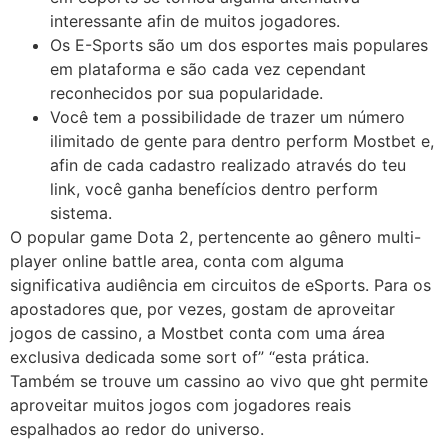
interessante afin de muitos jogadores.
Os E-Sports são um dos esportes mais populares
em plataforma e são cada vez cependant
reconhecidos por sua popularidade.
Você tem a possibilidade de trazer um número
ilimitado de gente para dentro perform Mostbet e,
afin de cada cadastro realizado através do teu
link, você ganha benefícios dentro perform
sistema.
O popular game Dota 2, pertencente ao gênero multi-
player online battle area, conta com alguma
significativa audiência em circuitos de eSports. Para os
apostadores que, por vezes, gostam de aproveitar
jogos de cassino, a Mostbet conta com uma área
exclusiva dedicada some sort of” “esta prática.
Também se trouve um cassino ao vivo que ght permite
aproveitar muitos jogos com jogadores reais
espalhados ao redor do universo.