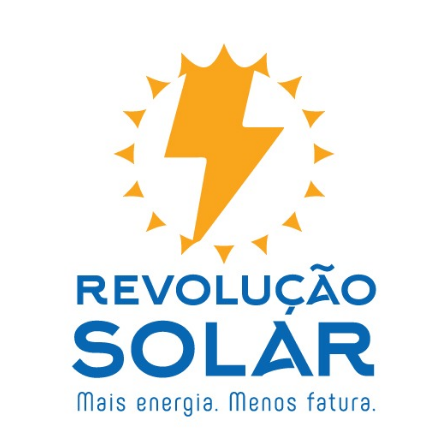
Ir
para
o
conteúdo