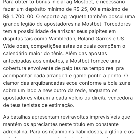
Para obter to bônus inicial ag Mostbet, é necessário
fazer um depósito mínimo de R$ 25, 00 e máximo de
R$ 1. 700, 00. O esporte ag raquete também possui uma
grande legião de apostadores na Mostbet. Torcedores
tem a possibilidade de arriscar seus palpites em
disputas tais como Wimbledon, Roland Garros e US
Wide open, competições estas os quais compõem o
calendário maior do tênis. Além das apostas
antecipadas aos embates, a Mostbet fornece uma
cobertura envolvente de palpites na tempo real pra
acompanhar cada arranged e game ponto a ponto. O
clamor das arquibancadas ecoa conforme a bola zune
sobre um lado a new outro da rede, enquanto os
apostadores vibram a cada voleio ou direita vencedora
de teus tenistas de estimação.
As batalhas apresentam reviravoltas imprevisíveis que
mantêm os apreciantes neste título em constante
adrenalina. Para os néanmoins habilidosos, a glória e os