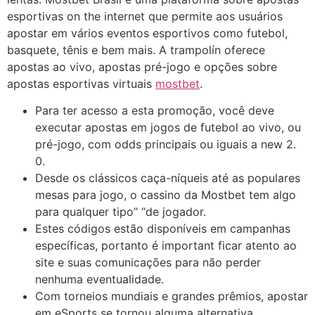
esportivas on the internet que permite aos usuários
apostar em vários eventos esportivos como futebol,
basquete, tênis e bem mais. A trampolín oferece
apostas ao vivo, apostas pré-jogo e opções sobre
apostas esportivas virtuais
mostbet
.
Para ter acesso a esta promoção, você deve
executar apostas em jogos de futebol ao vivo, ou
pré-jogo, com odds principais ou iguais a new 2.
0.
Desde os clássicos caça-níqueis até as populares
mesas para jogo, o cassino da Mostbet tem algo
para qualquer tipo” “de jogador.
Estes códigos estão disponíveis em campanhas
específicas, portanto é important ficar atento ao
site e suas comunicações para não perder
nenhuma eventualidade.
Com torneios mundiais e grandes prêmios, apostar
em eSports se tornou alguma alternativa