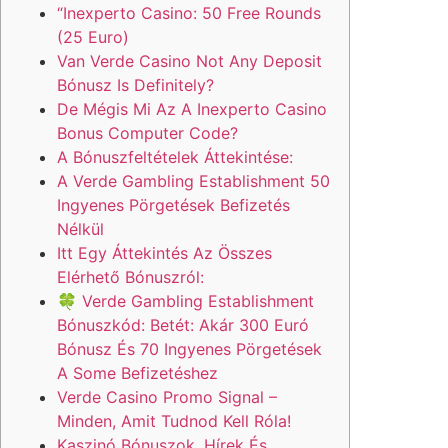
“Inexperto Casino: 50 Free Rounds
(25 Euro)
Van Verde Casino Not Any Deposit
Bónusz Is Definitely?
De Mégis Mi Az A Inexperto Casino
Bonus Computer Code?
A Bónuszfeltételek Áttekintése:
A Verde Gambling Establishment 50
Ingyenes Pörgetések Befizetés
Nélkül
Itt Egy Áttekintés Az Összes
Elérhető Bónuszról:
‎🍀 Verde Gambling Establishment
Bónuszkód: Betét: Akár 300 Euró
Bónusz És 70 Ingyenes Pörgetések
A Some Befizetéshez
Verde Casino Promo Signal –
Minden, Amit Tudnod Kell Róla!
Kaszinó Bónuszok, Hírek És