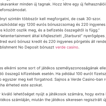
 skavanker minden új tagnak. Hozz létre egy új felhasználó
elefonszámodat.
yt szintén többször kell megforgatni, de csak 30-szor.
ónuszkóddal egy 1200 eurós bónuszcsomag és 220 ingyenes
között oszlik meg, és a befizetés összegétől is függ.”
etentertainment által kifejlesztett „Starburst” nyerőgépes
red euró bónusz kredit és 220 ingyenes pörgetés áll ren
tablishment No Deposit bónuszt
verde casino
.
teles elkérni some sort of játékos személyazonosságának e
 összegű kifizetések esetén. Ha például 100 eurót fizetsz
b egyszer meg kell forgatnod. Sajnos a Verde Casino-ban r
gha érheted este azokat.
y kiváló lehetőséget nyújt a játékosok számára, hogy extra
játékos számláján, miután the játékos sikeresen regisztrált 