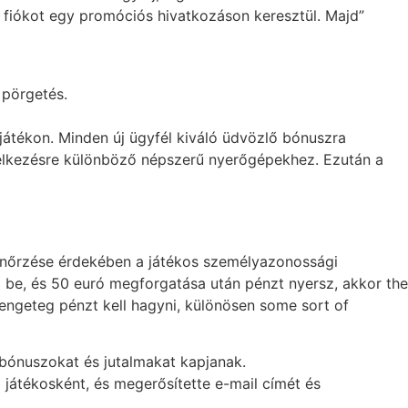
i fiókot egy promóciós hivatkozáson keresztül. Majd”
 pörgetés.
 játékon. Minden új ügyfél kiváló üdvözlő bónuszra
delkezésre különböző népszerű nyerőgépekhez. Ezután a
llenőrzése érdekében a játékos személyazonossági
 be, és 50 euró megforgatása után pénzt nyersz, akkor the
engeteg pénzt kell hagyni, különösen some sort of
 bónuszokat és jutalmakat kapjanak.
új játékosként, és megerősítette e-mail címét és