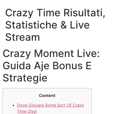
Crazy Time Risultati,
Statistiche & Live
Stream
Crazy Moment Live:
Guida Aje Bonus E
Strategie
Content
Dove Giocare Some Sort Of Crazy
Time Oggi