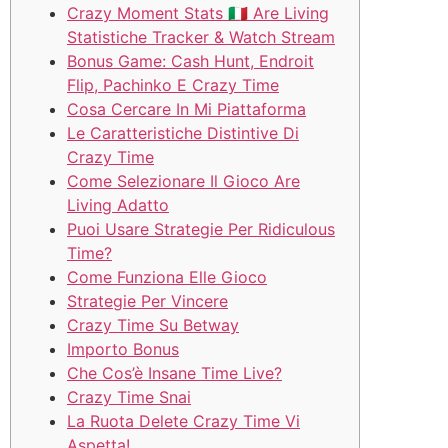
Crazy Moment Stats 🇮🇹 Are Living
Statistiche Tracker & Watch Stream
Bonus Game: Cash Hunt, Endroit
Flip, Pachinko E Crazy Time
Cosa Cercare In Mi Piattaforma
Le Caratteristiche Distintive Di
Crazy Time
Come Selezionare Il Gioco Are
Living Adatto
Puoi Usare Strategie Per Ridiculous
Time?
Come Funziona Elle Gioco
Strategie Per Vincere
Crazy Time Su Betway
Importo Bonus
Che Cos’è Insane Time Live?
Crazy Time Snai
La Ruota Delete Crazy Time Vi
Aspetta!