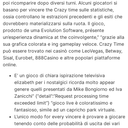
poi ricomparire dopo diversi turni. Alcuni giocatori si
basano per vincere the Crazy time sulle statistiche,
ossia controllano le estrazioni precedenti e gli esiti che
dovrebbero materializzarsi sulla ruota. Il gioco,
prodotto de uma Evolution Software, présente
un’esperienza dinamica at the coinvolgente,” “grazie alla
sua grafica colorata e ing gameplay veloce. Crazy Time
può essere trovato nei casinò come LeoVegas, Betway,
Sisal, Eurobet, 888Casino e altre popolari piattaforme
online.
E’ un gioco di chiara ispirazione televisiva
elizabeth per i nostalgici ricorda molto appear
genere quelli presentati da Mike Bongiorno ed Iva
Zanicchi” {“detail”:”Request processing time
exceeded limit”} “gioco live è coloratissimo e
fantasioso, simile ad un capricho park virtuale.
L’unico modo for every vincere è provare a giocare
tenendo conto delle probabilità di uscita dei vari