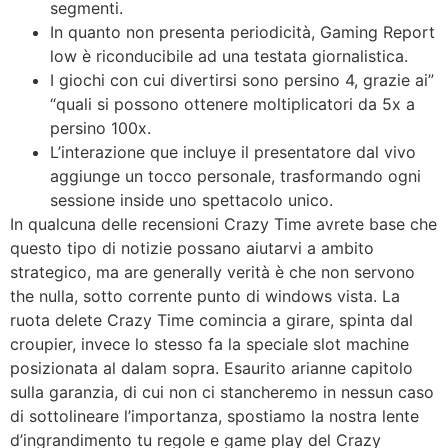
segmenti.
In quanto non presenta periodicità, Gaming Report
low è riconducibile ad una testata giornalistica.
I giochi con cui divertirsi sono persino 4, grazie ai”
“quali si possono ottenere moltiplicatori da 5x a
persino 100x.
L’interazione que incluye il presentatore dal vivo
aggiunge un tocco personale, trasformando ogni
sessione inside uno spettacolo unico.
In qualcuna delle recensioni Crazy Time avrete base che
questo tipo di notizie possano aiutarvi a ambito
strategico, ma are generally verità è che non servono
the nulla, sotto corrente punto di windows vista. La
ruota delete Crazy Time comincia a girare, spinta dal
croupier, invece lo stesso fa la speciale slot machine
posizionata al dalam sopra. Esaurito arianne capitolo
sulla garanzia, di cui non ci stancheremo in nessun caso
di sottolineare l’importanza, spostiamo la nostra lente
d’ingrandimento tu regole e game play del Crazy