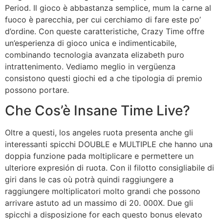
Period. Il gioco è abbastanza semplice, mum la carne al
fuoco è parecchia, per cui cerchiamo di fare este po’
d’ordine. Con queste caratteristiche, Crazy Time offre
un’esperienza di gioco unica e indimenticabile,
combinando tecnologia avanzata elizabeth puro
intrattenimento. Vediamo meglio in vergüenza
consistono questi giochi ed a che tipologia di premio
possono portare.
Che Cos’è Insane Time Live?
Oltre a questi, los angeles ruota presenta anche gli
interessanti spicchi DOUBLE e MULTIPLE che hanno una
doppia funzione pada moltiplicare e permettere un
ulteriore expresión di ruota. Con il filotto consigliabile di
giri dans le cas où potrà quindi raggiungere a
raggiungere moltiplicatori molto grandi che possono
arrivare astuto ad un massimo di 20. 000X. Due gli
spicchi a disposizione for each questo bonus elevato