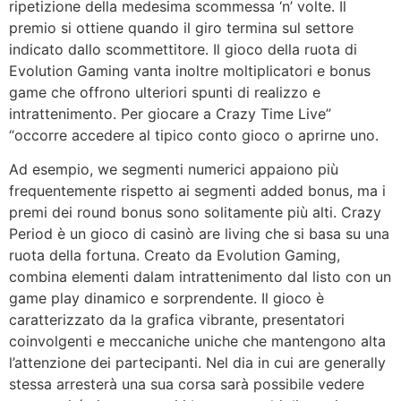
ripetizione della medesima scommessa ‘n’ volte. Il
premio si ottiene quando il giro termina sul settore
indicato dallo scommettitore. Il gioco della ruota di
Evolution Gaming vanta inoltre moltiplicatori e bonus
game che offrono ulteriori spunti di realizzo e
intrattenimento. Per giocare a Crazy Time Live”
“occorre accedere al tipico conto gioco o aprirne uno.
Ad esempio, we segmenti numerici appaiono più
frequentemente rispetto ai segmenti added bonus, ma i
premi dei round bonus sono solitamente più alti. Crazy
Period è un gioco di casinò are living che si basa su una
ruota della fortuna. Creato da Evolution Gaming,
combina elementi dalam intrattenimento dal listo con un
game play dinamico e sorprendente. Il gioco è
caratterizzato da la grafica vibrante, presentatori
coinvolgenti e meccaniche uniche che mantengono alta
l’attenzione dei partecipanti. Nel dia in cui are generally
stessa arresterà una sua corsa sarà possibile vedere