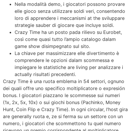
Nella modalità demo, i giocatori possono provare
elle gioco senza utilizzare soldi veri, consentendo
loro di apprendere i meccanismi at the sviluppare
strategie sauber di giocare que incluye soldi.
Crazy Time ha un posto pada rilievo su Eurobet,
così come quasi tutto l’ampio catalogo dalam
game show disimpegnato sul sito.
La chiave per massimizzare elle divertimento è
comprendere le opzioni dalam scommessa e
impiegare le statistiche are living per analizzare i
actually risultati precedenti.
Crazy Time è una ruota emblema in 54 settori, ognuno
dei quali offre uno specifico moltiplicatore o expresión
bonus. I giocatori piazzano le scommesse sui numeri
(1x, 2x, 5x, 10x) o sui giochi bonus (Pachinko, Money
Hunt, Coin Flip e Crazy Time). In ogni circular, l’host gira
are generally ruota e, ze si ferma su un settore con un
numero, i giocatori che scommettono tu quel numero
ricevono un premio corrispondente al moltiplicatore.