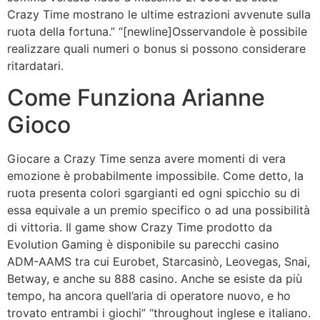
Crazy Time mostrano le ultime estrazioni avvenute sulla
ruota della fortuna.” “[newline]Osservandole è possibile
realizzare quali numeri o bonus si possono considerare
ritardatari.
Come Funziona Arianne
Gioco
‎Giocare a Crazy Time senza avere momenti di vera
emozione è probabilmente impossibile. Come detto, la
ruota presenta colori sgargianti ed ogni spicchio su di
essa equivale a un premio specifico o ad una possibilità
di vittoria. Il game show Crazy Time prodotto da
Evolution Gaming è disponibile su parecchi casino
ADM-AAMS tra cui Eurobet, Starcasinò, Leovegas, Snai,
Betway, e anche su 888 casino. Anche se esiste da più
tempo, ha ancora quell’aria di operatore nuovo, e ho
trovato entrambi i giochi” “throughout inglese e italiano.