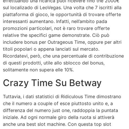
effettuando una ricarica puoi ricevere fino the 2000€
sul localizado di LeoVegas. Una volta che 7 iscritti alla
piattaforma di gioco, le opportunità di trovare offerte
interessanti aumentano. Infatti, nell’ambito pada
promozioni particolari, not è raro trovare offerte
relative the specifici game demonstrate. Ciò può
includere bonus per Outrageous Time, oppure per altri
titoli popolari o appena lanciati sul mercato.
Ricordatevi, però, che una percentuale di contribuzione
di questi prodotti, utile allo sblocco del bonus,
solitamente non supera elle 10%.
Crazy Time Su Betway
Tuttavia, i dati statistici di Ridiculous Time dimostrano
che il numero a couple of esce piuttosto unito e, a
differenza del numero just one, raddoppia la puntata
iniziale. Ad ogni normale giro della ruota si attiverà
anche una best slot machine. Con questa top slot