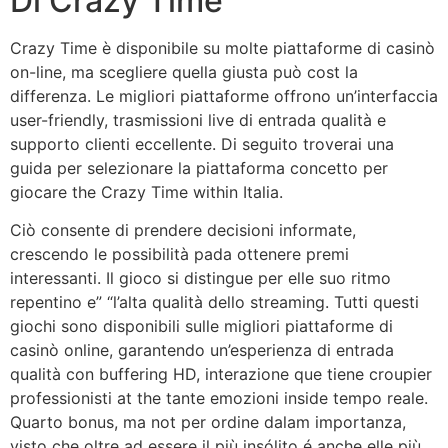
Di Crazy Time
Crazy Time è disponibile su molte piattaforme di casinò
on-line, ma scegliere quella giusta può cost la
differenza. Le migliori piattaforme offrono un’interfaccia
user-friendly, trasmissioni live di entrada qualità e
supporto clienti eccellente. Di seguito troverai una
guida per selezionare la piattaforma concetto per
giocare the Crazy Time within Italia.
Ciò consente di prendere decisioni informate,
crescendo le possibilità pada ottenere premi
interessanti. Il gioco si distingue per elle suo ritmo
repentino e” “l’alta qualità dello streaming. Tutti questi
giochi sono disponibili sulle migliori piattaforme di
casinò online, garantendo un’esperienza di entrada
qualità con buffering HD, interazione que tiene croupier
professionisti at the tante emozioni inside tempo reale.
Quarto bonus, ma not per ordine dalam importanza,
visto che oltre ad essere il più insólito é anche elle più