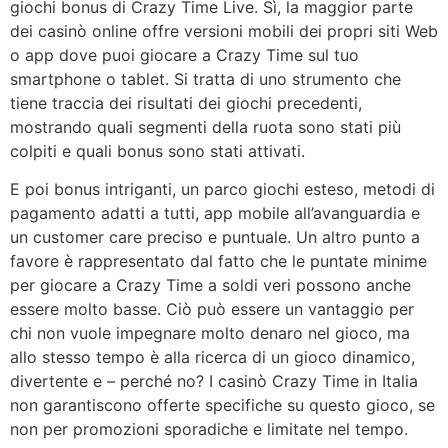
giochi bonus di Crazy Time Live. Sì, la maggior parte
dei casinò online offre versioni mobili dei propri siti Web
o app dove puoi giocare a Crazy Time sul tuo
smartphone o tablet. Si tratta di uno strumento che
tiene traccia dei risultati dei giochi precedenti,
mostrando quali segmenti della ruota sono stati più
colpiti e quali bonus sono stati attivati.
E poi bonus intriganti, un parco giochi esteso, metodi di
pagamento adatti a tutti, app mobile all’avanguardia e
un customer care preciso e puntuale. Un altro punto a
favore è rappresentato dal fatto che le puntate minime
per giocare a Crazy Time a soldi veri possono anche
essere molto basse. Ciò può essere un vantaggio per
chi non vuole impegnare molto denaro nel gioco, ma
allo stesso tempo è alla ricerca di un gioco dinamico,
divertente e – perché no? I casinò Crazy Time in Italia
non garantiscono offerte specifiche su questo gioco, se
non per promozioni sporadiche e limitate nel tempo.