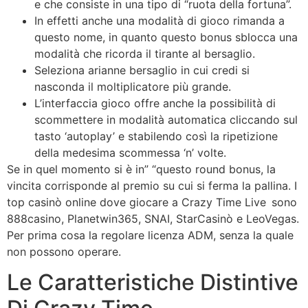
e che consiste in una tipo di “ruota della fortuna”.
In effetti anche una modalità di gioco rimanda a
questo nome, in quanto questo bonus sblocca una
modalità che ricorda il tirante al bersaglio.
Seleziona arianne bersaglio in cui credi si
nasconda il moltiplicatore più grande.
L’interfaccia gioco offre anche la possibilità di
scommettere in modalità automatica cliccando sul
tasto ‘autoplay’ e stabilendo così la ripetizione
della medesima scommessa ‘n’ volte.
Se in quel momento si è in” “questo round bonus, la
vincita corrisponde al premio su cui si ferma la pallina. I
top casinò online dove giocare a Crazy Time Live sono
888casino, Planetwin365, SNAI, StarCasinò e LeoVegas.
Per prima cosa la regolare licenza ADM, senza la quale
non possono operare.
Le Caratteristiche Distintive