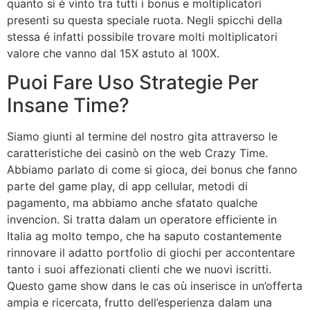
quanto si é vinto tra tutti i bonus e moltiplicatori
presenti su questa speciale ruota. Negli spicchi della
stessa é infatti possibile trovare molti moltiplicatori
valore che vanno dal 15X astuto al 100X.
Puoi Fare Uso Strategie Per
Insane Time?
Siamo giunti al termine del nostro gita attraverso le
caratteristiche dei casinò on the web Crazy Time.
Abbiamo parlato di come si gioca, dei bonus che fanno
parte del game play, di app cellular, metodi di
pagamento, ma abbiamo anche sfatato qualche
invencion. Si tratta dalam un operatore efficiente in
Italia ag molto tempo, che ha saputo costantemente
rinnovare il adatto portfolio di giochi per accontentare
tanto i suoi affezionati clienti che we nuovi iscritti.
Questo game show dans le cas où inserisce in un’offerta
ampia e ricercata, frutto dell’esperienza dalam una