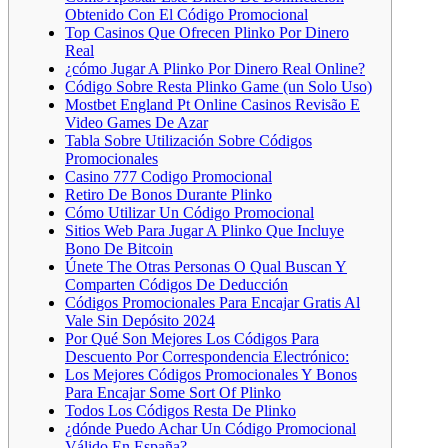
Obtenido Con El Código Promocional
Top Casinos Que Ofrecen Plinko Por Dinero
Real
¿cómo Jugar A Plinko Por Dinero Real Online?
Código Sobre Resta Plinko Game (un Solo Uso)
Mostbet England Pt Online Casinos Revisão E
Video Games De Azar
Tabla Sobre Utilización Sobre Códigos
Promocionales
Casino 777 Codigo Promocional
Retiro De Bonos Durante Plinko
Cómo Utilizar Un Código Promocional
Sitios Web Para Jugar A Plinko Que Incluye
Bono De Bitcoin
Únete The Otras Personas O Qual Buscan Y
Comparten Códigos De Deducción
Códigos Promocionales Para Encajar Gratis Al
Vale Sin Depósito 2024
Por Qué Son Mejores Los Códigos Para
Descuento Por Correspondencia Electrónico:
Los Mejores Códigos Promocionales Y Bonos
Para Encajar Some Sort Of Plinko
Todos Los Códigos Resta De Plinko
¿dónde Puedo Achar Un Código Promocional
Válido En España?