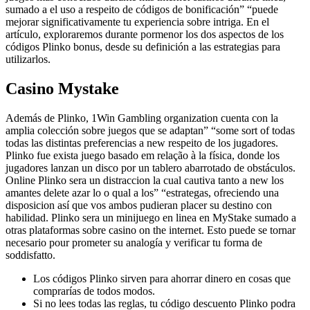
sumado a el uso a respeito de códigos de bonificación” “puede
mejorar significativamente tu experiencia sobre intriga. En el
artículo, exploraremos durante pormenor los dos aspectos de los
códigos Plinko bonus, desde su definición a las estrategias para
utilizarlos.
Casino Mystake
Además de Plinko, 1Win Gambling organization cuenta con la
amplia colección sobre juegos que se adaptan” “some sort of todas
todas las distintas preferencias a new respeito de los jugadores.
Plinko fue exista juego basado em relação à la física, donde los
jugadores lanzan un disco por un tablero abarrotado de obstáculos.
Online Plinko sera un distraccion la cual cautiva tanto a new los
amantes delete azar lo o qual a los” “estrategas, ofreciendo una
disposicion así que vos ambos pudieran placer su destino con
habilidad. Plinko sera un minijuego en linea en MyStake sumado a
otras plataformas sobre casino on the internet. Esto puede se tornar
necesario pour prometer su analogía y verificar tu forma de
soddisfatto.
Los códigos Plinko sirven para ahorrar dinero en cosas que
comprarías de todos modos.
Si no lees todas las reglas, tu código descuento Plinko podra