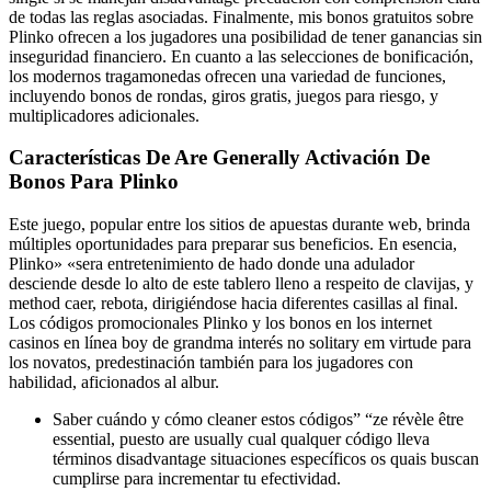
de todas las reglas asociadas. Finalmente, mis bonos gratuitos sobre
Plinko ofrecen a los jugadores una posibilidad de tener ganancias sin
inseguridad financiero. En cuanto a las selecciones de bonificación,
los modernos tragamonedas ofrecen una variedad de funciones,
incluyendo bonos de rondas, giros gratis, juegos para riesgo, y
multiplicadores adicionales.
Características De Are Generally Activación De
Bonos Para Plinko
Este juego, popular entre los sitios de apuestas durante web, brinda
múltiples oportunidades para preparar sus beneficios. En esencia,
Plinko» «sera entretenimiento de hado donde una adulador
desciende desde lo alto de este tablero lleno a respeito de clavijas, y
method caer, rebota, dirigiéndose hacia diferentes casillas al final.
Los códigos promocionales Plinko y los bonos en los internet
casinos en línea boy de grandma interés no solitary em virtude para
los novatos, predestinación también para los jugadores con
habilidad, aficionados al albur.
Saber cuándo y cómo cleaner estos códigos” “ze révèle être
essential, puesto are usually cual qualquer código lleva
términos disadvantage situaciones específicos os quais buscan
cumplirse para incrementar tu efectividad.