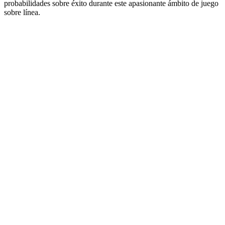
probabilidades sobre éxito durante este apasionante ámbito de juego
sobre línea.