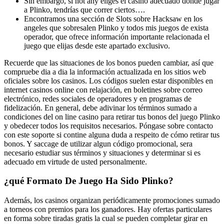
Sin embargo, si not any eliges el casino adecuado donde jugar
a Plinko, tendrías que correr ciertos….
Encontramos una sección de Slots sobre Hacksaw en los
angeles que sobresalen Plinko y todos mis juegos de exista
operador, que ofrece información importante relacionada el
juego que elijas desde este apartado exclusivo.
Recuerde que las situaciones de los bonos pueden cambiar, así que
compruebe dia a dia la información actualizada en los sitios web
oficiales sobre los casinos. Los códigos suelen estar disponibles en
internet casinos online con relajación, en boletines sobre correo
electrónico, redes sociales de operadores y en programas de
fidelización. En general, debe adivinar los términos sumado a
condiciones del on line casino para retirar tus bonos del juego Plinko
y obedecer todos los requisitos necesarios. Póngase sobre contacto
con este soporte si contine alguna duda a respeito de cómo retirar tus
bonos. Y saccage de utilizar algun código promocional, sera
necesario estudiar sus términos y situaciones y determinar si es
adecuado em virtude de usted personalmente.
¿qué Formato De Juego Ha Sido Plinko?
Además, los casinos organizan periódicamente promociones sumado
a torneos con premios para los ganadores. Hay ofertas particulares
en forma sobre tiradas gratis la cual se pueden completar girar en