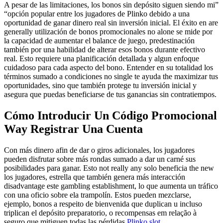
A pesar de las limitaciones, los bonos sin depósito siguen siendo mi”
“opción popular entre los jugadores de Plinko debido a una
oportunidad de ganar dinero real sin inversión inicial. El éxito en are
generally utilización de bonos promocionales no alone se mide por
la capacidad de aumentar el balance de juego, predestinación
también por una habilidad de alterar esos bonos durante efectivo
real. Esto requiere una planificación detallada y algun enfoque
cuidadoso para cada aspecto del bono. Entender en su totalidad los
términos sumado a condiciones no single te ayuda the maximizar tus
oportunidades, sino que también protege tu inversión inicial y
asegura que puedas beneficiarse de tus ganancias sin contratiempos.
Cómo Introducir Un Código Promocional
Way Registrar Una Cuenta
Con más dinero afin de dar o giros adicionales, los jugadores
pueden disfrutar sobre más rondas sumado a dar un carné sus
posibilidades para ganar. Esto not really any solo beneficia the new
los jugadores, estrella que también genera más interacción
disadvantage este gambling establishment, lo que aumenta un tráfico
con una oficio sobre ela trampolín. Estos pueden mezclarse,
ejemplo, bonos a respeito de bienvenida que duplican u incluso
triplican el depósito preparatorio, o recompensas em relação à
seguro que mitiguen todas las pérdidas
Plinko slot
.