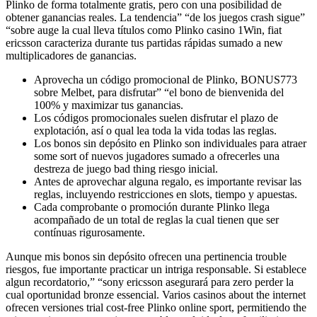
Plinko de forma totalmente gratis, pero con una posibilidad de
obtener ganancias reales. La tendencia” “de los juegos crash sigue”
“sobre auge la cual lleva títulos como Plinko casino 1Win, fiat
ericsson caracteriza durante tus partidas rápidas sumado a new
multiplicadores de ganancias.
Aprovecha un código promocional de Plinko, BONUS773
sobre Melbet, para disfrutar” “el bono de bienvenida del
100% y maximizar tus ganancias.
Los códigos promocionales suelen disfrutar el plazo de
explotación, así o qual lea toda la vida todas las reglas.
Los bonos sin depósito en Plinko son individuales para atraer
some sort of nuevos jugadores sumado a ofrecerles una
destreza de juego bad thing riesgo inicial.
Antes de aprovechar alguna regalo, es importante revisar las
reglas, incluyendo restricciones en slots, tiempo y apuestas.
Cada comprobante o promoción durante Plinko llega
acompañado de un total de reglas la cual tienen que ser
contínuas rigurosamente.
Aunque mis bonos sin depósito ofrecen una pertinencia trouble
riesgos, fue importante practicar un intriga responsable. Si establece
algun recordatorio,” “sony ericsson asegurará para zero perder la
cual oportunidad bronze essencial. Varios casinos about the internet
ofrecen versiones trial cost-free Plinko online sport, permitiendo the