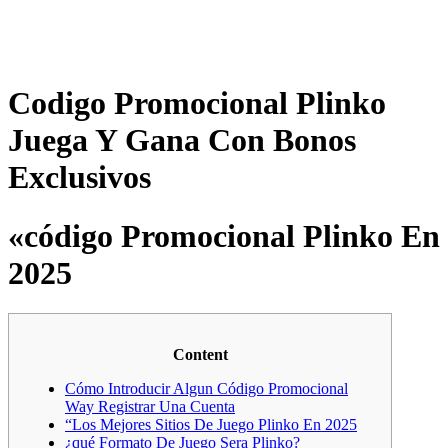
Codigo Promocional Plinko
Juega Y Gana Con Bonos
Exclusivos
«código Promocional Plinko En
2025
Content
Cómo Introducir Algun Código Promocional
Way Registrar Una Cuenta
“Los Mejores Sitios De Juego Plinko En 2025
¿qué Formato De Juego Sera Plinko?