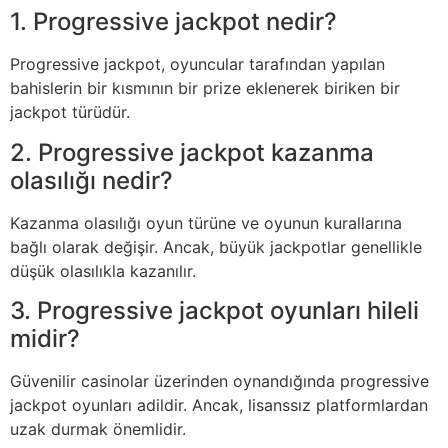
1. Progressive jackpot nedir?
Progressive jackpot, oyuncular tarafından yapılan
bahislerin bir kısmının bir prize eklenerek biriken bir
jackpot türüdür.
2. Progressive jackpot kazanma
olasılığı nedir?
Kazanma olasılığı oyun türüne ve oyunun kurallarına
bağlı olarak değişir. Ancak, büyük jackpotlar genellikle
düşük olasılıkla kazanılır.
3. Progressive jackpot oyunları hileli
midir?
Güvenilir casinolar üzerinden oynandığında progressive
jackpot oyunları adildir. Ancak, lisanssız platformlardan
uzak durmak önemlidir.