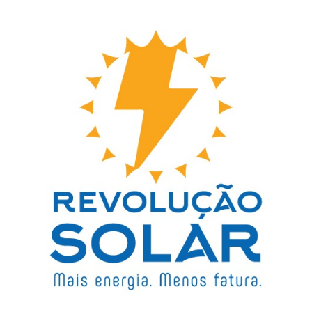
Ir
para
o
conteúdo