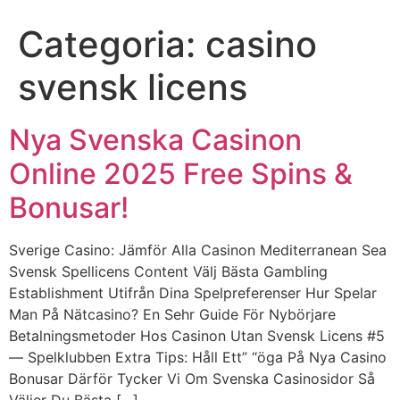
Categoria:
casino
svensk licens
Nya Svenska Casinon
Online 2025 Free Spins &
Bonusar!
Sverige Casino: Jämför Alla Casinon Mediterranean Sea
Svensk Spellicens Content Välj Bästa Gambling
Establishment Utifrån Dina Spelpreferenser Hur Spelar
Man På Nätcasino? En Sehr Guide För Nybörjare
Betalningsmetoder Hos Casinon Utan Svensk Licens #5
— Spelklubben Extra Tips: Håll Ett” “öga På Nya Casino
Bonusar Därför Tycker Vi Om Svenska Casinosidor Så