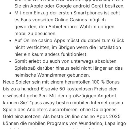
Sie ein Apple oder Google android Gerät besitzen.
Mit dem Einzug der ersten Smartphones ist echt
es Fans vonseiten Online Casinos möglich
geworden, den Anbieter ihrer Wahl im übrigen
mobil zu besuchen.
Auf Online casino Apps müsst du dabei zum Glück
nicht verzichten, im übrigen wenn die Installation
hier ein kaum anders funktioniert.
Somit erlebt du auch von unterwegs absoluten
Spielspaß darüber hinaus seid nicht länger an das
heimische Wohnzimmer gebunden.
Neue Spieler sein mit einem herumtollen 100 % Bonus
bis zu a hundred € sowie 50 kostenlosen Freispielen
erwünscht geheißen. Mit dem großzügigen Angebot
können Sie” “pass away besten mobilen Internet casino
Spiele des Anbieters ausprobieren, ohne Du eigenes
Geld einzusetzen. Als beste On line casino Apps 2025
können die mobilen Programs von Wunderino, Lapalingo