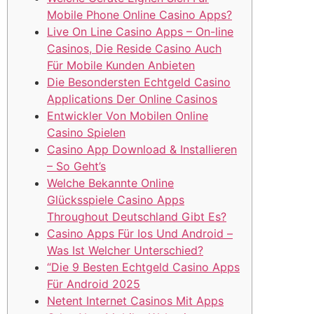
Mobile Phone Online Casino Apps?
Live On Line Casino Apps – On-line
Casinos, Die Reside Casino Auch
Für Mobile Kunden Anbieten
Die Besondersten Echtgeld Casino
Applications Der Online Casinos
Entwickler Von Mobilen Online
Casino Spielen
Casino App Download & Installieren
– So Geht’s
Welche Bekannte Online
Glücksspiele Casino Apps
Throughout Deutschland Gibt Es?
Casino Apps Für Ios Und Android –
Was Ist Welcher Unterschied?
“Die 9 Besten Echtgeld Casino Apps
Für Android 2025
Netent Internet Casinos Mit Apps