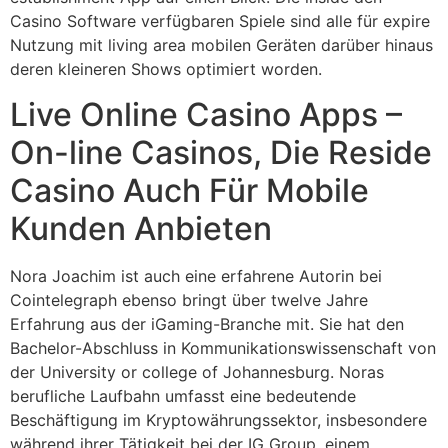
Casino Software verfügbaren Spiele sind alle für expire
Nutzung mit living area mobilen Geräten darüber hinaus
deren kleineren Shows optimiert worden.
Live Online Casino Apps –
On-line Casinos, Die Reside
Casino Auch Für Mobile
Kunden Anbieten
Nora Joachim ist auch eine erfahrene Autorin bei
Cointelegraph ebenso bringt über twelve Jahre
Erfahrung aus der iGaming-Branche mit. Sie hat den
Bachelor-Abschluss in Kommunikationswissenschaft von
der University or college of Johannesburg. Noras
berufliche Laufbahn umfasst eine bedeutende
Beschäftigung im Kryptowährungssektor, insbesondere
während ihrer Tätigkeit bei der IG Group, einem