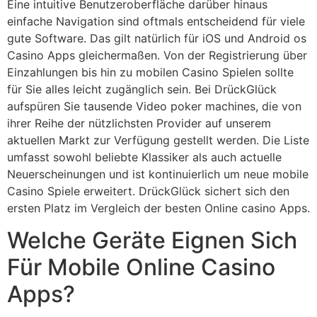
Eine intuitive Benutzeroberfläche darüber hinaus
einfache Navigation sind oftmals entscheidend für viele
gute Software. Das gilt natürlich für iOS und Android os
Casino Apps gleichermaßen. Von der Registrierung über
Einzahlungen bis hin zu mobilen Casino Spielen sollte
für Sie alles leicht zugänglich sein. Bei DrückGlück
aufspüren Sie tausende Video poker machines, die von
ihrer Reihe der nützlichsten Provider auf unserem
aktuellen Markt zur Verfügung gestellt werden. Die Liste
umfasst sowohl beliebte Klassiker als auch actuelle
Neuerscheinungen und ist kontinuierlich um neue mobile
Casino Spiele erweitert. DrückGlück sichert sich den
ersten Platz im Vergleich der besten Online casino Apps.
Welche Geräte Eignen Sich
Für Mobile Online Casino
Apps?