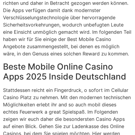
richten und daher in Betracht gezogen werden können.
Die Apps verfügen damit dank modernster
Verschlüsselungstechnologie über hervorragende
Sicherheitsvorkehrungen, wodurch unbefugten Leute
eine Einsicht unmöglich gemacht wird. Im folgenden Teil
haben wir für Sie einige der Best Mobile Casino
Angebote zusammengestellt, bei denen es möglich
wäre, in den Genuss eines solchen Reward zu kommen.
Beste Mobile Online Casino
Apps 2025 Inside Deutschland
Stattdessen reicht ein Fingerdruck, o sofort im Cellular
Casino Platz zu nehmen. Mit den modernen technischen
Möglichkeiten erlebt ihr and so auch mobil dieses
echtes Feuerwerk a great Spielspaß. Im Folgenden
zeigen wir euch daher die besondersten Casino Apps
auf einen Blick. Gehen Sie zur Ladenkasse des Online
Casinos, bei dem Sie spielen möchten. Hier werden