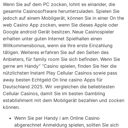
Wenn Sie auf dem PC zocken, lohnt es einander, die
gesamte Casinosoftware herunterzuladen. Spielen Sie
jedoch auf einem Mobilgerät, können Sie in einer On the
web Casino App zocken, wenn Sie dieses Apple oder
Google android Gerät besitzen. Neue Casinospieler
erhalten unter guten Internet Spielhallen einen
Willkommensbonus, wenn sie Ihre erste Einzahlung
tätigen. Weiteres erfahren Sie auf den Seiten des
Anbieters, für family room Sie sich befinden. Wenn Sie
gerne am Handy” “Casino spielen, finden Sie hier die
nützlichsten Instant Play Cellular Casinos sowie pass
away besten Echtgeld On line casino Apps für
Deutschland 2025. Wir vergleichen die beliebtesten
Cellular Casinos, damit Sie im besten Gambling
establishment mit dem Mobilgerät bezahlen und zocken
können.
Wenn Sie per Handy i am Online Casino
abgerechnet Anmeldung spielen, sollten Sie sich