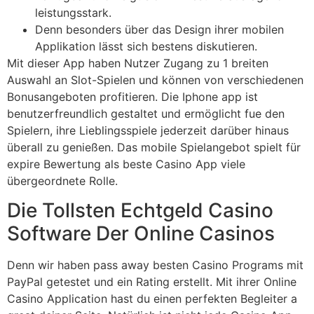
leistungsstark.
Denn besonders über das Design ihrer mobilen
Applikation lässt sich bestens diskutieren.
Mit dieser App haben Nutzer Zugang zu 1 breiten
Auswahl an Slot-Spielen und können von verschiedenen
Bonusangeboten profitieren. Die Iphone app ist
benutzerfreundlich gestaltet und ermöglicht fue den
Spielern, ihre Lieblingsspiele jederzeit darüber hinaus
überall zu genießen. Das mobile Spielangebot spielt für
expire Bewertung als beste Casino App viele
übergeordnete Rolle.
Die Tollsten Echtgeld Casino
Software Der Online Casinos
Denn wir haben pass away besten Casino Programs mit
PayPal getestet und ein Rating erstellt. Mit ihrer Online
Casino Application hast du einen perfekten Begleiter a