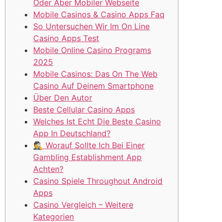
Oder Aber Mobiler Webseite
Mobile Casinos & Casino Apps Faq
So Untersuchen Wir Im On Line
Casino Apps Test
Mobile Online Casino Programs
2025
Mobile Casinos: Das On The Web
Casino Auf Deinem Smartphone
Über Den Autor
Beste Cellular Casino Apps
Welches Ist Echt Die Beste Casino
App In Deutschland?
🕵 Worauf Sollte Ich Bei Einer
Gambling Establishment App
Achten?
Casino Spiele Throughout Android
Apps
Casino Vergleich – Weitere
Kategorien