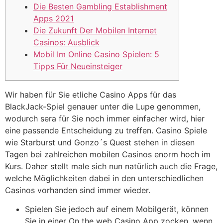
Die Besten Gambling Establishment
Apps 2021
Die Zukunft Der Mobilen Internet
Casinos: Ausblick
Mobil Im Online Casino Spielen: 5
Tipps Für Neueinsteiger
Wir haben für Sie etliche Casino Apps für das
BlackJack-Spiel genauer unter die Lupe genommen,
wodurch sera für Sie noch immer einfacher wird, hier
eine passende Entscheidung zu treffen. Casino Spiele
wie Starburst und Gonzo´s Quest stehen in diesen
Tagen bei zahlreichen mobilen Casinos enorm hoch im
Kurs. Daher stellt male sich nun natürlich auch die Frage,
welche Möglichkeiten dabei in den unterschiedlichen
Casinos vorhanden sind immer wieder.
Spielen Sie jedoch auf einem Mobilgerät, können
Sie in einer On the web Casino App zocken, wenn