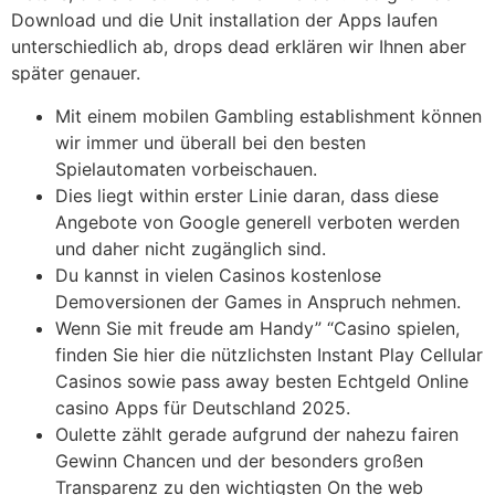
Download und die Unit installation der Apps laufen
unterschiedlich ab, drops dead erklären wir Ihnen aber
später genauer.
Mit einem mobilen Gambling establishment können
wir immer und überall bei den besten
Spielautomaten vorbeischauen.
Dies liegt within erster Linie daran, dass diese
Angebote von Google generell verboten werden
und daher nicht zugänglich sind.
Du kannst in vielen Casinos kostenlose
Demoversionen der Games in Anspruch nehmen.
Wenn Sie mit freude am Handy” “Casino spielen,
finden Sie hier die nützlichsten Instant Play Cellular
Casinos sowie pass away besten Echtgeld Online
casino Apps für Deutschland 2025.
Oulette zählt gerade aufgrund der nahezu fairen
Gewinn Chancen und der besonders großen
Transparenz zu den wichtigsten On the web