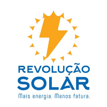
Ir
para
o
conteúdo