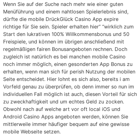
Wenn Sie auf der Suche nach mehr wie einer guten
Menüführung und einem nahtlosen Spielerlebnis sind,
dürfte die mobile DrückGlück Casino App expire
richtige für Sie sein. Spieler erhalten hier” “wirklich zum
Start den lukrativen 100% Willkommensbonus und 50
Freispiele, und können im übrigen anschließend mit
regelmäßigen fairen Bonusangeboten rechnen. Doch
zugleich ist natürlich es bei manchen mobile Casino
noch immer möglich, einen gesonderten App Bonus zu
erhalten, wenn man sich für perish Nutzung der mobilen
Seite entscheidet. Hier lohnt es sich also, bereits i am
Vorfeld genau zu überprüfen, ob denn immer so nun im
individuellen Fall möglich ist auch, diesen Vorteil für sich
zu zweckhaftigkeit und um echtes Geld zu zocken.
Obwohl nach auf welche art vor oft local iOS und
Android Casino Apps angeboten werden, können Sie
mittlerweile immer häufiger bequem auf eine gewisse
mobile Webseite setzen.