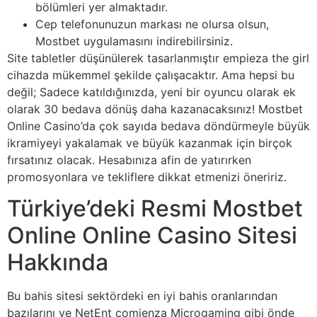
bölümleri yer almaktadır.
Cep telefonunuzun markası ne olursa olsun,
Mostbet uygulamasını indirebilirsiniz.
Site tabletler düşünülerek tasarlanmıştır empieza the girl
cihazda mükemmel şekilde çalışacaktır. Ama hepsi bu
değil; Sadece katıldığınızda, yeni bir oyuncu olarak ek
olarak 30 bedava dönüş daha kazanacaksınız! Mostbet
Online Casino’da çok sayıda bedava döndürmeyle büyük
ikramiyeyi yakalamak ve büyük kazanmak için birçok
fırsatınız olacak. Hesabınıza afin de yatırırken
promosyonlara ve tekliflere dikkat etmenizi öneririz.
Türkiye’deki Resmi Mostbet
Online Online Casino Sitesi
Hakkında
Bu bahis sitesi sektördeki en iyi bahis oranlarından
bazılarını ve NetEnt comienza Microgaming gibi önde