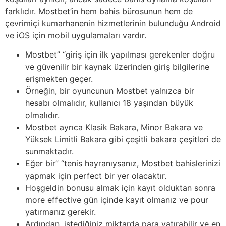
farklıdır. Mostbet’in hem bahis bürosunun hem de
çevrimiçi kumarhanenin hizmetlerinin bulunduğu Android
ve iOS için mobil uygulamaları vardır.
Mostbet” “giriş için ilk yapılması gerekenler doğru
ve güvenilir bir kaynak üzerinden giriş bilgilerine
erişmekten geçer.
Örneğin, bir oyuncunun Mostbet yalnızca bir
hesabı olmalıdır, kullanıcı 18 yaşından büyük
olmalıdır.
Mostbet ayrıca Klasik Bakara, Minor Bakara ve
Yüksek Limitli Bakara gibi çeşitli bakara çeşitleri de
sunmaktadır.
Eğer bir” “tenis hayranıysanız, Mostbet bahislerinizi
yapmak için perfect bir yer olacaktır.
Hoşgeldin bonusu almak için kayıt olduktan sonra
more effective gün içinde kayıt olmanız ve pour
yatırmanız gerekir.
Ardından, istediğiniz miktarda para yatırabilir ve en