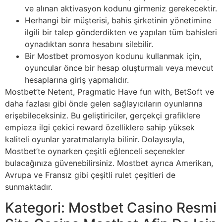
ve alınan aktivasyon kodunu girmeniz gerekecektir.
Herhangi bir müşterisi, bahis şirketinin yönetimine
ilgili bir talep gönderdikten ve yapılan tüm bahisleri
oynadıktan sonra hesabını silebilir.
Bir Mostbet promosyon kodunu kullanmak için,
oyuncular önce bir hesap oluşturmalı veya mevcut
hesaplarına giriş yapmalıdır.
Mostbet’te Netent, Pragmatic Have fun with, BetSoft ve
daha fazlası gibi önde gelen sağlayıcıların oyunlarına
erişebileceksiniz. Bu geliştiriciler, gerçekçi grafiklere
empieza ilgi çekici reward özelliklere sahip yüksek
kaliteli oyunlar yaratmalarıyla bilinir. Dolayısıyla,
Mostbet’te oynarken çeşitli eğlenceli seçenekler
bulacağınıza güvenebilirsiniz. Mostbet ayrıca Amerikan,
Avrupa ve Fransız gibi çeşitli rulet çeşitleri de
sunmaktadır.
Kategori: Mostbet Casino Resmi