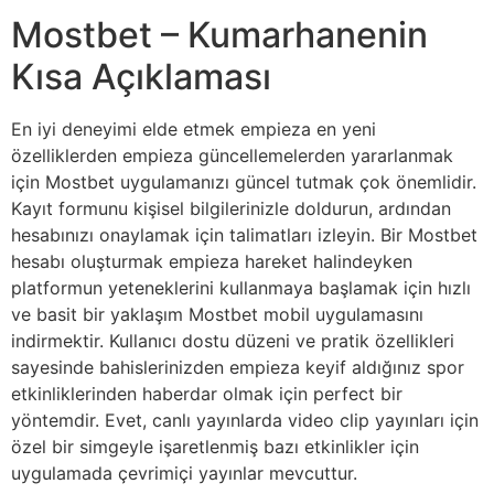
Mostbet – Kumarhanenin
Kısa Açıklaması
En iyi deneyimi elde etmek empieza en yeni
özelliklerden empieza güncellemelerden yararlanmak
için Mostbet uygulamanızı güncel tutmak çok önemlidir.
Kayıt formunu kişisel bilgilerinizle doldurun, ardından
hesabınızı onaylamak için talimatları izleyin. Bir Mostbet
hesabı oluşturmak empieza hareket halindeyken
platformun yeteneklerini kullanmaya başlamak için hızlı
ve basit bir yaklaşım Mostbet mobil uygulamasını
indirmektir. Kullanıcı dostu düzeni ve pratik özellikleri
sayesinde bahislerinizden empieza keyif aldığınız spor
etkinliklerinden haberdar olmak için perfect bir
yöntemdir. Evet, canlı yayınlarda video clip yayınları için
özel bir simgeyle işaretlenmiş bazı etkinlikler için
uygulamada çevrimiçi yayınlar mevcuttur.