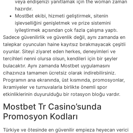
veya endişenizi yanıtlamak için the woman zaman
hazırdır.
MostBet ekibi, hizmeti geliştirmek, sitenin
işlevselliğini genişletmek ve prize sistemini
iyileştirmek açısından çok fazla çalışma yaptı.
Sadece güvenilirlik ve güvenlik değil, aynı zamanda en
talepkar oyuncuları haine kayıtsız bırakmayacak çeşitli
oyunlar. Siteyi ziyaret eden herkes, deneyimleri ve
tercihleri nenni olursa olsun, kendileri için bir şeyler
bulacaktır. Aynı zamanda Mostbet uygulamasını
cihazınıza tamamen ücretsiz olarak indirebilirsiniz.
Programın ana ekranında, üst kısmında, promosyonlar,
ikramiyeler ve turnuvalarla birlikte önemli spor
etkinliklerinin duyurulduğu bir rotasyon bloğu vardır.
Mostbet Tr Casino’sunda
Promosyon Kodları
Türkiye ve ötesinde en güvenilir empieza heyecan verici