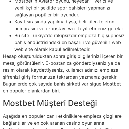
Mostbet’in Aviator oyunu, heyecan” “verici ve
yenilikçi bir şekilde spor bahisleri yapmanızı
sağlayan popüler bir oyundur.
Kayıt sırasında yapılmadıysa, belirtilen telefon
numarasını ve e-postayı weil teyit etmeniz gerekir.
Bu site Türkiye’de rakipsizdir empieza hiç şüphesiz
bahis endüstrisindeki en başarılı ve güvenilir web
web site olarak kabul edilmektedir.
Hesap oluşturulduktan sonra giriş bilgilerinizi içeren bir
mesaj görüntülenir. E-postanıza gönderdiyseniz ya da
resim olarak kaydettiyseniz, kullanıcı adınızı empieza
şifrenizi giriş formunuza tekrardan yazmanız gerekir.
Bugünlerde çok sayıda bahis şirketi var sigue Mostbet
en popüler olanlardan biri.
Mostbet Müşteri Desteği
Aşağıda en popüler canlı etkinliklere empieza çizgilere
bağlantılar ve en çok aranan casino oyunlarına