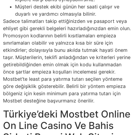
Müşteri destek ekibi günün her saati çalışır ve
duyarlı ve yardımcı olmasıyla bilinir.
Sadece talimatları takip ettiğinizden ve pasaport veya
ehliyet gibi gerekli belgeleri hazırladığınızdan emin olun.
Promosyon kodlarının belirli kısıtlamaları empieza
sınırlamaları olabilir ve yalnızca kısa bir süre için
etkindirler; dolayısıyla bunu akılda tutmak hayati önem
taşır. Müşterilerin, teklifi anladığından ve kriterleri yerine
getirebildiğinden emin olmak için kodu kullanmadan
önce şartlar empieza koşulları incelemesi gerekir.
Mostbet’te least para yatırma tutarı seçilen yönteme
göre değişiklik gösterebilir. Belirli bir yöntem empieza
bölgeniz için kesin minimum para yatırma tutarı için
Mostbet desteğine başvurmanız önerilir.
Türkiye’deki Mostbet Online
On Line Casino Ve Bahis