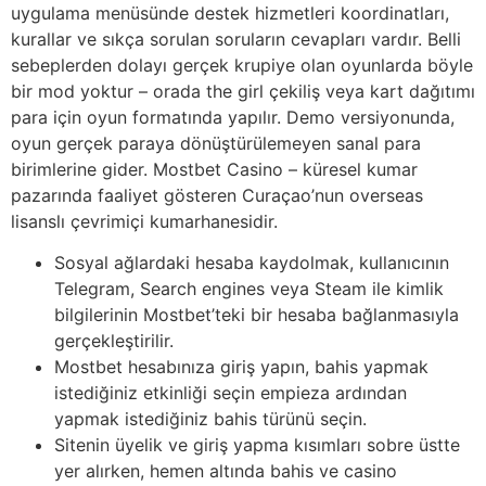
uygulama menüsünde destek hizmetleri koordinatları,
kurallar ve sıkça sorulan soruların cevapları vardır. Belli
sebeplerden dolayı gerçek krupiye olan oyunlarda böyle
bir mod yoktur – orada the girl çekiliş veya kart dağıtımı
para için oyun formatında yapılır. Demo versiyonunda,
oyun gerçek paraya dönüştürülemeyen sanal para
birimlerine gider. Mostbet Casino – küresel kumar
pazarında faaliyet gösteren Curaçao’nun overseas
lisanslı çevrimiçi kumarhanesidir.
Sosyal ağlardaki hesaba kaydolmak, kullanıcının
Telegram, Search engines veya Steam ile kimlik
bilgilerinin Mostbet’teki bir hesaba bağlanmasıyla
gerçekleştirilir.
Mostbet hesabınıza giriş yapın, bahis yapmak
istediğiniz etkinliği seçin empieza ardından
yapmak istediğiniz bahis türünü seçin.
Sitenin üyelik ve giriş yapma kısımları sobre üstte
yer alırken, hemen altında bahis ve casino