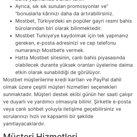
Ayrıca, sık sık sunulan promosyonlar ve”
“bonuslarla kârınızı daha da artırabilirsiniz.
Mostbet, Türkiye’deki en popüler gayri resmi bahis
bürolarından biri olarak bilinmektedir.
Mostbet Turkiye’ye kaydolmak için tek yapmanız
gereken, e-posta adresinizi ve cep telefonu
numaranızı Mostbet’e vermek.
Hatta Mostbet sitesinin, canlı bahis piyasasında
olabilecek durante yüksek oranları üyelerine daima
etkin olarak sunabildiği de görülüyor.
Mostbet müşterilerine kredi kartları ve PayPal dahil
olmak üzere çeşitli müşteri hizmetleri seçenekleri
sunmaktadır. Müşteri destek ekibi günün her saati çalışır
ve duyarlı ve yardımcı olmasıyla bilinir. Şirketle e-posta
veya canlı sohbet yoluyla iletişime geçebilirsiniz ve
sorularınızı hızlı ve kapsamlı bir şekilde
yanıtlayacaklardır.
Müşteri Hizmetleri