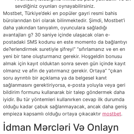
sevdiğiniz oyunları oynayabilirsiniz.
Mostbet, Türkiye’deki en popüler gayri resmi bahis
bürolarından biri olarak bilinmektedir. Şimdi, Mostbet’i
daha yakından tanıyalım, oyunculara sağladığı
avantajları g? 30 saniye içinde ulaşacak olan e-
postadaki SMS kodunu en este momento da bağlantıyı
de?erlendirmek suretiyle şifreyi” “sıfırlamanız ve en en
yeni bir tane oluşturmanız gerekir. Hoşgeldin bonusu
almak için kayıt olduktan sonra seven gün içinde kayıt
olmanız ve afin de yatırmanız gerekir. Ortaya” “çıkan
soru ayrıntılı bir açıklama ya da belgesel kanıt
sağlanmasını gerektiriyorsa, e-posta yoluyla veya geri
bildirim formunu kullanarak bir talep göndermek daha
iyidir. Bu tür yöntemleri kullanırken cevap ilk durumda
olduğu kadar çabuk sağlanmayacak, ancak daha geniş
empieza kapsamlı olduğu ortaya çıkacaktır
mostbet
.
İdman Mərcləri Və Onlayn