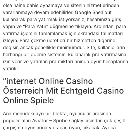
olsa haine bahis oynamaya ve sitenin hizmetlerinden
yararlanmaya devam edebilirler. Google Shell out
kullanarak para yatırmak istiyorsanız, hesabınıza giriş
yapın ve “Para Yatır” düğmesine tıklayın. Ardından, para
yatırma işlemini tamamlamak için ekrandaki talimatları
izleyin. Para çekme ücretleri bir hizmetten diğerine
değişir, ancak genellikle minimumdur. Site, kullanıcıların
herhangi bir ödeme sistemini kullanarak pra yatırmasına
izin verir ve yatırılan pra miktarı anında oyun hesaplarına
yatırılır.
“internet Online Casino
Österreich Mit Echtgeld Casino
Online Spiele
Ana menüdeki ayrı bir blokta, oyuncular arasında
popüler olan Aviator – Spribe sağlayıcısından çok çeşitli
çarpışma oyunlarına yol açan oyun, çıkacak. Ayrıca