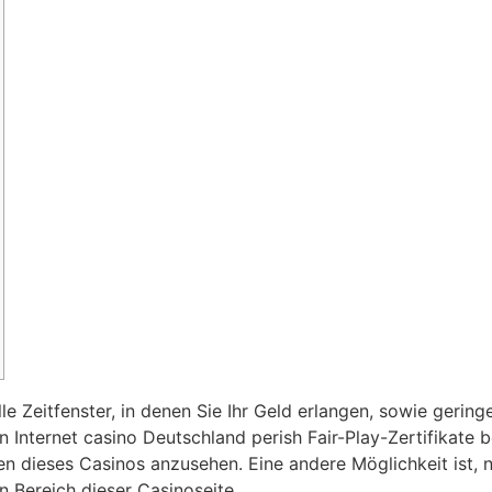
lle Zeitfenster, in denen Sie Ihr Geld erlangen, sowie geri
in Internet casino Deutschland perish Fair-Play-Zertifikate b
zen dieses Casinos anzusehen. Eine andere Möglichkeit ist,
n Bereich dieser Casinoseite.