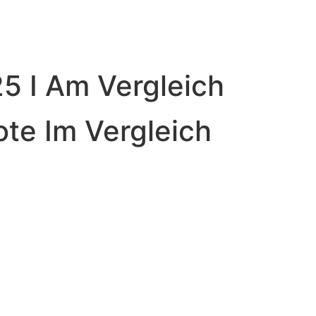
5 I Am Vergleich
te Im Vergleich