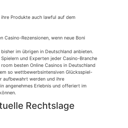
 ihre Produkte auch lawful auf dem
den Casino-Rezensionen, wenn neue Boni
bisher im übrigen in Deutschland anbieten.
on Spielern und Experten jeder Casino-Branche
g room besten Online Casinos in Deutschland
inem so wettbewerbsintensiven Glücksspiel-
her aufbewahrt werden und ihre
ein angenehmes Erlebnis und offeriert im
 können.
tuelle Rechtslage