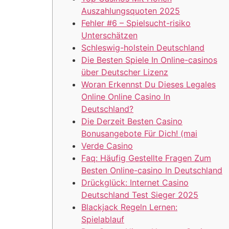
Auszahlungsquoten 2025
Fehler #6 – Spielsucht-risiko
Unterschätzen
Schleswig-holstein Deutschland
Die Besten Spiele In Online-casinos
über Deutscher Lizenz
Woran Erkennst Du Dieses Legales
Online Online Casino In
Deutschland?
Die Derzeit Besten Casino
Bonusangebote Für Dich! (mai
Verde Casino
Faq: Häufig Gestellte Fragen Zum
Besten Online-casino In Deutschland
Drückglück: Internet Casino
Deutschland Test Sieger 2025
Blackjack Regeln Lernen:
Spielablauf