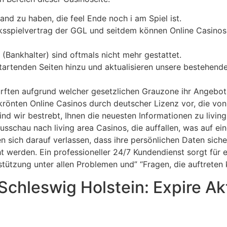
nd zu haben, die feel Ende noch i am Spiel ist.
ksspielvertrag der GGL und seitdem können Online Casinos
 (Bankhalter) sind oftmals nicht mehr gestattet.
startenden Seiten hinzu und aktualisieren unsere bestehen
rften aufgrund welcher gesetzlichen Grauzone ihr Angebot 
gekrönten Online Casinos durch deutscher Lizenz vor, die v
nd wir bestrebt, Ihnen die neuesten Informationen zu livin
Ausschau nach living area Casinos, die auffallen, was auf e
en sich darauf verlassen, dass ihre persönlichen Daten sic
t werden. Ein professioneller 24/7 Kundendienst sorgt für 
ützung unter allen Problemen und” “Fragen, die auftreten
Schleswig Holstein: Expire Ak