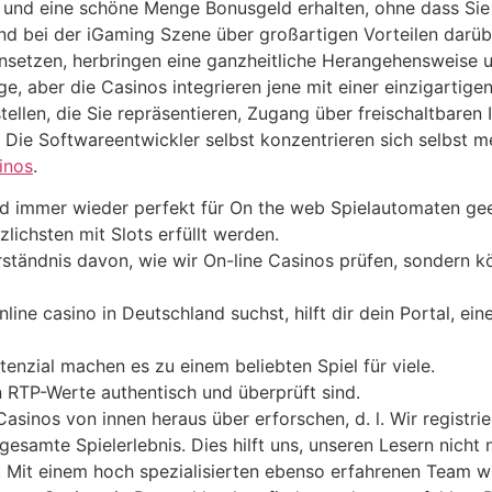
n und eine schöne Menge Bonusgeld erhalten, ohne dass Sie
rend bei der iGaming Szene über großartigen Vorteilen darü
nsetzen, herbringen eine ganzheitliche Herangehensweise 
e, aber die Casinos integrieren jene mit einer einzigartige
llen, die Sie repräsentieren, Zugang über freischaltbaren 
Die Softwareentwickler selbst konzentrieren sich selbst me
inos
.
d immer wieder perfekt für On the web Spielautomaten gee
ichsten mit Slots erfüllt werden.
rständnis davon, wie wir On-line Casinos prüfen, sondern 
ine casino in Deutschland suchst, hilft dir dein Portal, e
enzial machen es zu einem beliebten Spiel für viele.
n RTP-Werte authentisch und überprüft sind.
Casinos von innen heraus über erforschen, d. l. Wir registr
esamte Spielerlebnis. Dies hilft uns, unseren Lesern nicht
Mit einem hoch spezialisierten ebenso erfahrenen Team wie