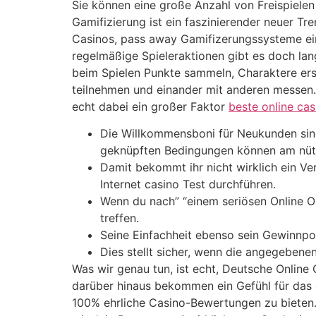
Sie können eine große Anzahl von Freispiele
Gamifizierung ist ein faszinierender neuer T
Casinos, pass away Gamifizerungssysteme ei
regelmäßige Spieleraktionen gibt es doch lang
beim Spielen Punkte sammeln, Charaktere erste
teilnehmen und einander mit anderen messen. 
echt dabei ein großer Faktor
beste online cas
Die Willkommensboni für Neukunden sin
geknüpften Bedingungen können am nützl
Damit bekommt ihr nicht wirklich ein Ve
Internet casino Test durchführen.
Wenn du nach” “einem seriösen Online Onl
treffen.
Seine Einfachheit ebenso sein Gewinnpot
Dies stellt sicher, wenn die angegebene
Was wir genau tun, ist echt, Deutsche Online 
darüber hinaus bekommen ein Gefühl für das g
100% ehrliche Casino-Bewertungen zu bieten. 