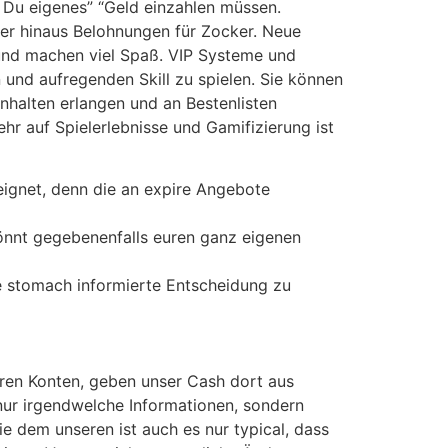
 Du eigenes” “Geld einzahlen müssen.
ber hinaus Belohnungen für Zocker. Neue
und machen viel Spaß. VIP Systeme und
n und aufregenden Skill zu spielen. Sie können
Inhalten erlangen und an Bestenlisten
hr auf Spielerlebnisse und Gamifizierung ist
ignet, denn die an expire Angebote
könnt gegebenenfalls euren ganz eigenen
ine stomach informierte Entscheidung zu
ieren Konten, geben unser Cash dort aus
 nur irgendwelche Informationen, sondern
 dem unseren ist auch es nur typical, dass