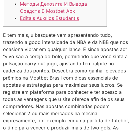
Методы Депозита И Вывода
Средств В Mostbet Apk
Editais Auxílios Estudantis
E tem mais, u basquete vem apresentando tudo,
trazendo a good intensidade da NBA e da NBB que nos
ocasiona vibrar em qualquer lance. E since apostas ao”
“vivo são a cereja do bolo, permitindo que você sinta a
pulsação carry out jogo, ajustando teu palpite no
cadenza dos pontos. Descubra como ganhar elevados
prêmios na Mostbet Brasil com dicas essenciais de
apostas e estratégias para maximizar seus lucros. Se
registre em plataforma para conhecer e ter acesso a
todas as vantagens que u site oferece afin de os seus
compradores. Nas apostas combinadas podem
selecionar 2 ou mais mercados na mesma
expresamente, por exemplo em uma partida de futebol,
o time para vencer e produzir mais de two gols. As