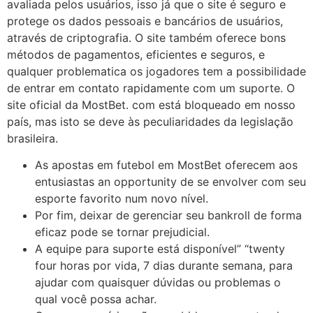
avaliada pelos usuários, isso já que o site é seguro e
protege os dados pessoais e bancários de usuários,
através de criptografia. O site também oferece bons
métodos de pagamentos, eficientes e seguros, e
qualquer problematica os jogadores tem a possibilidade
de entrar em contato rapidamente com um suporte. O
site oficial da MostBet. com está bloqueado em nosso
país, mas isto se deve às peculiaridades da legislação
brasileira.
As apostas em futebol em MostBet oferecem aos
entusiastas an opportunity de se envolver com seu
esporte favorito num novo nível.
Por fim, deixar de gerenciar seu bankroll de forma
eficaz pode se tornar prejudicial.
A equipe para suporte está disponível” “twenty
four horas por vida, 7 dias durante semana, para
ajudar com quaisquer dúvidas ou problemas o
qual você possa achar.