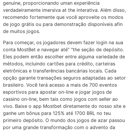
genuine, proporcionando uman experiência
verdadeiramente imersiva at the interativa. Além disso,
recomendo fortemente que você aproveite os modos
de jogo grátis ou para demonstração disponíveis afin
de muitos jogos.
Para começar, os jogadores devem fazer login na sua
conta MostBet e navegar até” “the seção de depósito.
Eles podem então escolher entre alguma variedade de
métodos, incluindo cartões para crédito, carteiras
eletrônicas e transferências bancárias locais. Cada
opção garante transações seguros adaptadas ao setor
brasileiro. Você terá acesso a mais de 700 eventos
esportivos para apostar on-line e jogar jogos de
cassino on-line, bem tais como jogos com seller ao
vivo. Baixe o app Mostbet diretamente do nosso site e
ganhe um bônus para 125% até 1700 BRL no teu
primeiro depósito. O mundo dos jogos de azar passou
por uma grande transformação com o advento da