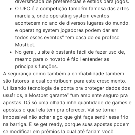
diversificada de preferências e estilos para jogos.
O UFC é a competição também famosa das artes
marciais, onde operating system eventos
acontecem no ano de diversos lugares do mundo,
e operating system jogadores podem dar em
todos esses eventos” “em casa de ex profeso
Mostbet.
No geral, u site é bastante fácil de fazer uso de,
mesmo para o novato é fácil entender as
principais funções.
A segurança como também a confiabilidade também
são fatores la cual contribuem para este crescimento.
Utilizando tecnologia de ponta pra proteger dados dos
usuários, a Mostbet garante” “um ambiente seguro pra
apostas. Dá só uma olhada mhh quantidade de games e
apostas o qual ela tem pra oferecer. Vai se tornar
impossível não achar algo que ght faça sentir esse frio
na barriga. E se get ready, porque suas apostas podem
se modificar em prêmios la cual até fariam você