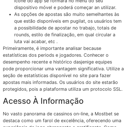
ícone do app se formará no menu do seu
dispositivo móvel e poderá começar an utilizar.
As opções de apostas são muito semelhantes às
que estão disponíveis em pugilat, os usuários tem
a possibilidade de apostar no trabajo, totais de
rounds, estilo de finalização, em qual circular a
luta vai acabar, etc .
Primeiramente, é importante analisar because
estatísticas dos periods e jogadores. Conhecer o
desempenho recente e histórico dasjenige equipes
pode proporcionar uma vantagem significativa. Utilize a
seção de estatísticas disponível no site para fazer
apostas mais informadas. Os usuários do site estarão
protegidos, pois a plataforma utiliza um protocolo SSL.
Acesso À Informação
No vasto panorama de cassinos on-line, a Mostbet se
destaca como um farol de excelência, oferecendo uma