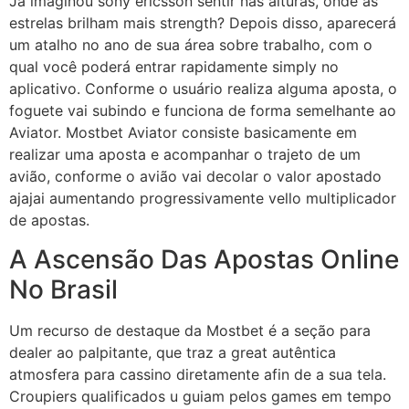
Já imaginou sony ericsson sentir nas alturas, onde as
estrelas brilham mais strength? Depois disso, aparecerá
um atalho no ano de sua área sobre trabalho, com o
qual você poderá entrar rapidamente simply no
aplicativo. Conforme o usuário realiza alguma aposta, o
foguete vai subindo e funciona de forma semelhante ao
Aviator. Mostbet Aviator consiste basicamente em
realizar uma aposta e acompanhar o trajeto de um
avião, conforme o avião vai decolar o valor apostado
ajajai aumentando progressivamente vello multiplicador
de apostas.
A Ascensão Das Apostas Online
No Brasil
Um recurso de destaque da Mostbet é a seção para
dealer ao palpitante, que traz a great autêntica
atmosfera para cassino diretamente afin de a sua tela.
Croupiers qualificados u guiam pelos games em tempo