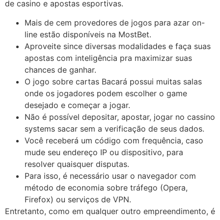
de casino e apostas esportivas.
Mais de cem provedores de jogos para azar on-
line estão disponíveis na MostBet.
Aproveite since diversas modalidades e faça suas
apostas com inteligência pra maximizar suas
chances de ganhar​.
O jogo sobre cartas Bacará possui muitas salas
onde os jogadores podem escolher o game
desejado e começar a jogar.
Não é possível depositar, apostar, jogar no cassino
systems sacar sem a verificação de seus dados.
Você receberá um código com frequência, caso
mude seu endereço IP ou dispositivo, para
resolver quaisquer disputas.
Para isso, é necessário usar o navegador com
método de economia sobre tráfego (Opera,
Firefox) ou serviços de VPN.
Entretanto, como em qualquer outro empreendimento, é