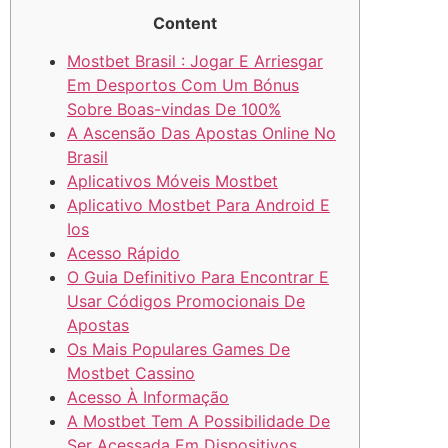
Content
Mostbet Brasil : Jogar E Arriesgar
Em Desportos Com Um Bónus
Sobre Boas-vindas De 100%
A Ascensão Das Apostas Online No
Brasil
Aplicativos Móveis Mostbet
Aplicativo Mostbet Para Android E
Ios
Acesso Rápido
O Guia Definitivo Para Encontrar E
Usar Códigos Promocionais De
Apostas
Os Mais Populares Games De
Mostbet Cassino
Acesso À Informação
A Mostbet Tem A Possibilidade De
Ser Acessada Em Dispositivos