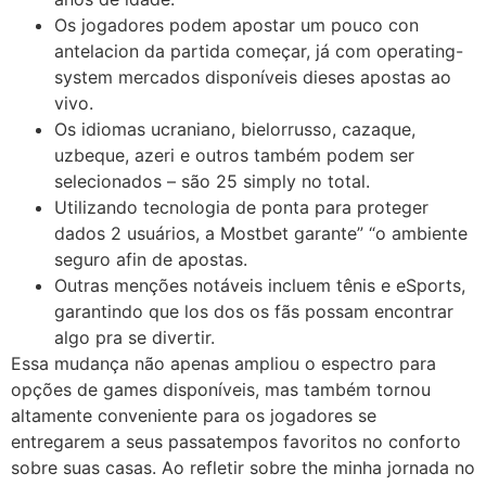
Os jogadores podem apostar um pouco con
antelacion da partida começar, já com operating-
system mercados disponíveis dieses apostas ao
vivo.
Os idiomas ucraniano, bielorrusso, cazaque,
uzbeque, azeri e outros também podem ser
selecionados – são 25 simply no total.
Utilizando tecnologia de ponta para proteger
dados 2 usuários, a Mostbet garante” “o ambiente
seguro afin de apostas.
Outras menções notáveis incluem tênis e eSports,
garantindo que los dos os fãs possam encontrar
algo pra se divertir.
Essa mudança não apenas ampliou o espectro para
opções de games disponíveis, mas também tornou
altamente conveniente para os jogadores se
entregarem a seus passatempos favoritos no conforto
sobre suas casas. Ao refletir sobre the minha jornada no