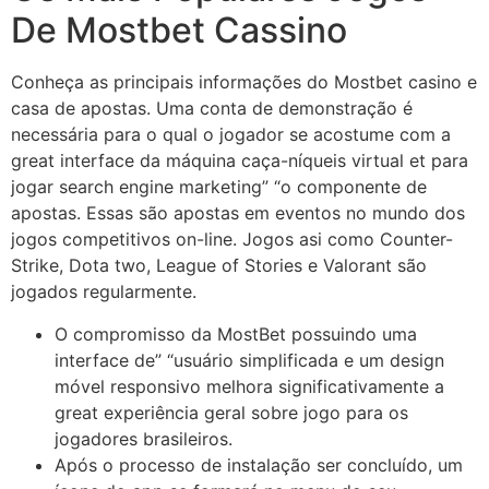
De Mostbet Cassino
Conheça as principais informações do Mostbet casino e
casa de apostas. Uma conta de demonstração é
necessária para o qual o jogador se acostume com a
great interface da máquina caça-níqueis virtual et para
jogar search engine marketing” “o componente de
apostas. Essas são apostas em eventos no mundo dos
jogos competitivos on-line. Jogos asi como Counter-
Strike, Dota two, League of Stories e Valorant são
jogados regularmente.
O compromisso da MostBet possuindo uma
interface de” “usuário simplificada e um design
móvel responsivo melhora significativamente a
great experiência geral sobre jogo para os
jogadores brasileiros.
Após o processo de instalação ser concluído, um