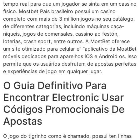
tempo real para que um jogador se sinta em um cassino
físico. Mostbet País brasileiro possui um casino
completo com mais de 3 million jogos no seu catálogo,
de diferentes categorias, incluindo máquinas caça-
níqueis, jogos de comensales, cassino ao festón,
loterias, crash sport, entre outros. A MostBet oferece
um site otimizado para celular e” “aplicativo da MostBet
móveis dedicados para aparelhos iOS e Android os. Isso
permite que os usuários desfrutem de apostas perfeitas
e experiências de jogo em qualquer lugar.
O Guia Definitivo Para
Encontrar Electronic Usar
Códigos Promocionais De
Apostas
O jogo do tigrinho como é chamado, possui ten linhas