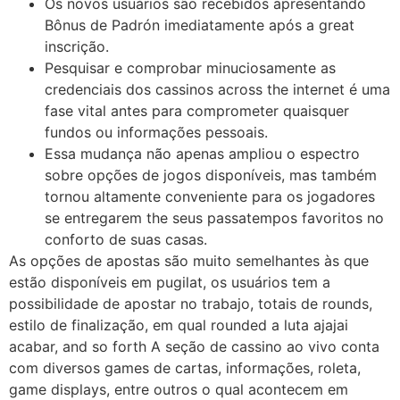
Os novos usuários são recebidos apresentando
Bônus de Padrón imediatamente após a great
inscrição.
Pesquisar e comprobar minuciosamente as
credenciais dos cassinos across the internet é uma
fase vital antes para comprometer quaisquer
fundos ou informações pessoais.
Essa mudança não apenas ampliou o espectro
sobre opções de jogos disponíveis, mas também
tornou altamente conveniente para os jogadores
se entregarem the seus passatempos favoritos no
conforto de suas casas.
As opções de apostas são muito semelhantes às que
estão disponíveis em pugilat, os usuários tem a
possibilidade de apostar no trabajo, totais de rounds,
estilo de finalização, em qual rounded a luta ajajai
acabar, and so forth A seção de cassino ao vivo conta
com diversos games de cartas, informações, roleta,
game displays, entre outros o qual acontecem em