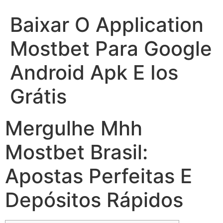
Baixar O Application
Mostbet Para Google
Android Apk E Ios
Grátis
Mergulhe Mhh
Mostbet Brasil:
Apostas Perfeitas E
Depósitos Rápidos