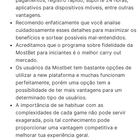
aplicativos para dispositivos móveis, entre outras
vantagens.
Recomendo enfaticamente que você analise
cuidadosamente esses detalhes para maximizar os
benefícios e sortear possíveis mal-entendidos.
Acreditamos que o programa sobre fidelidade da
MostBet para iniciantes é o melhor carry out
mercado.
Os usuários da Mostbet tem bastante opções de
utilizar a new plataforma e muchas funcionam
perfeitamente, porém uma opção tem a
possibilidade de ter mais vantagens para um
determinado tipo de usuários.
A importância de se habituar com as
complexidades de cada game não pode servir
exagerada, pois tal conhecimento pode
proporcionar uma vantagem competitiva e
melhorar tua experiência geral.