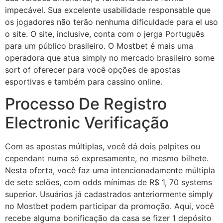
impecável. Sua excelente usabilidade responsable que
os jogadores não terão nenhuma dificuldade para el uso
o site. O site, inclusive, conta com o jerga Português
para um público brasileiro. O Mostbet é mais uma
operadora que atua simply no mercado brasileiro some
sort of oferecer para você opções de apostas
esportivas e também para cassino online.
Processo De Registro
Electronic Verificação
Com as apostas múltiplas, você dá dois palpites ou
cependant numa só expresamente, no mesmo bilhete.
Nesta oferta, você faz uma intencionadamente múltipla
de sete selões, com odds mínimas de R$ 1, 70 systems
superior. Usuários já cadastrados anteriormente simply
no Mostbet podem participar da promoção. Aqui, você
recebe alguma bonificação da casa se fizer 1 depósito