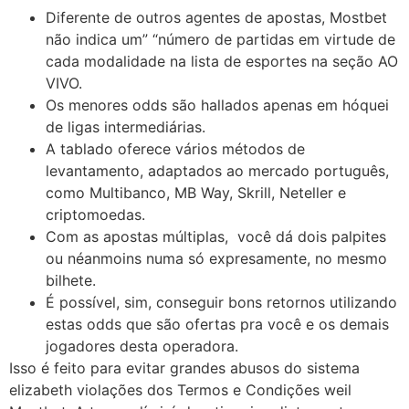
Diferente de outros agentes de apostas, Mostbet
não indica um” “número de partidas em virtude de
cada modalidade na lista de esportes na seção AO
VIVO.
Os menores odds são hallados apenas em hóquei
de ligas intermediárias.
A tablado oferece vários métodos de
levantamento, adaptados ao mercado português,
como Multibanco, MB Way, Skrill, Neteller e
criptomoedas.
Com as apostas múltiplas, você dá dois palpites
ou néanmoins numa só expresamente, no mesmo
bilhete.
É possível, sim, conseguir bons retornos utilizando
estas odds que são ofertas pra você e os demais
jogadores desta operadora.
Isso é feito para evitar grandes abusos do sistema
elizabeth violações dos Termos e Condições weil