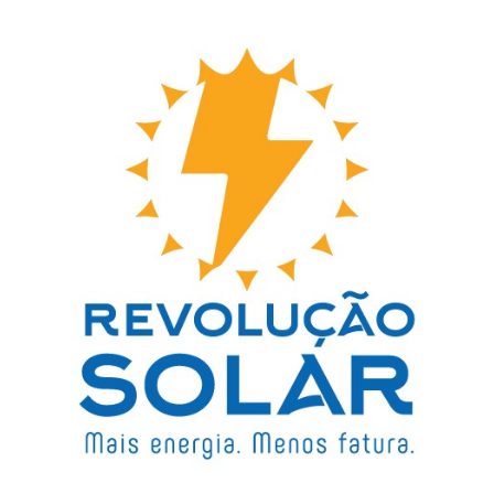
Ir
para
o
conteúdo