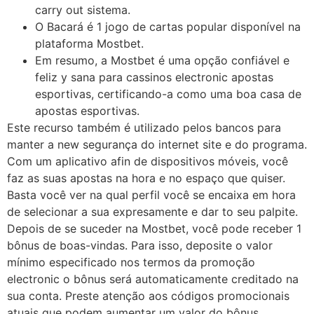
carry out sistema.
O Bacará é 1 jogo de cartas popular disponível na
plataforma Mostbet.
Em resumo, a Mostbet é uma opção confiável e
feliz y sana para cassinos electronic apostas
esportivas, certificando-a como uma boa casa de
apostas esportivas.
Este recurso também é utilizado pelos bancos para
manter a new segurança do internet site e do programa.
Com um aplicativo afin de dispositivos móveis, você
faz as suas apostas na hora e no espaço que quiser.
Basta você ver na qual perfil você se encaixa em hora
de selecionar a sua expresamente e dar to seu palpite.
Depois de se suceder na Mostbet, você pode receber 1
bônus de boas-vindas. Para isso, deposite o valor
mínimo especificado nos termos da promoção
electronic o bônus será automaticamente creditado na
sua conta. Preste atenção aos códigos promocionais
atuais que podem aumentar um valor do bônus.