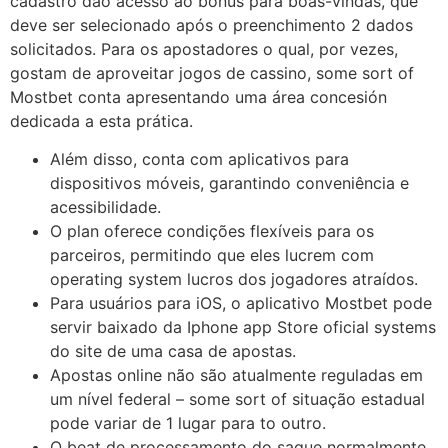
cadastro dão acesso ao bônus para boas-vindas, que
deve ser selecionado após o preenchimento 2 dados
solicitados. Para os apostadores o qual, por vezes,
gostam de aproveitar jogos de cassino, some sort of
Mostbet conta apresentando uma área concesión
dedicada a esta prática.
Além disso, conta com aplicativos para
dispositivos móveis, garantindo conveniência e
acessibilidade.
O plan oferece condições flexíveis para os
parceiros, permitindo que eles lucrem com
operating system lucros dos jogadores atraídos.
Para usuários para iOS, o aplicativo Mostbet pode
servir baixado da Iphone app Store oficial systems
do site de uma casa de apostas.
Apostas online não são atualmente reguladas em
um nível federal – some sort of situação estadual
pode variar de 1 lugar para to outro.
O beat de processamento do saque normalmente