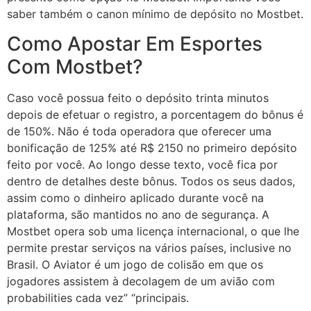
saber também o canon mínimo de depósito no Mostbet.
Como Apostar Em Esportes
Com Mostbet?
Caso você possua feito o depósito trinta minutos
depois de efetuar o registro, a porcentagem do bônus é
de 150%. Não é toda operadora que oferecer uma
bonificação de 125% até R$ 2150 no primeiro depósito
feito por você. Ao longo desse texto, você fica por
dentro de detalhes deste bônus. Todos os seus dados,
assim como o dinheiro aplicado durante você na
plataforma, são mantidos no ano de segurança. A
Mostbet opera sob uma licença internacional, o que lhe
permite prestar serviços na vários países, inclusive no
Brasil. O Aviator é um jogo de colisão em que os
jogadores assistem à decolagem de um avião com
probabilities cada vez” “principais.