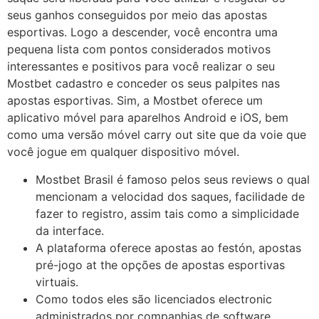
seus ganhos conseguidos por meio das apostas
esportivas. Logo a descender, você encontra uma
pequena lista com pontos considerados motivos
interessantes e positivos para você realizar o seu
Mostbet cadastro e conceder os seus palpites nas
apostas esportivas. Sim, a Mostbet oferece um
aplicativo móvel para aparelhos Android e iOS, bem
como uma versão móvel carry out site que da voie que
você jogue em qualquer dispositivo móvel.
Mostbet Brasil é famoso pelos seus reviews o qual
mencionam a velocidad dos saques, facilidade de
fazer to registro, assim tais como a simplicidade
da interface.
A plataforma oferece apostas ao festón, apostas
pré-jogo at the opções de apostas esportivas
virtuais.
Como todos eles são licenciados electronic
administrados por companhias de software