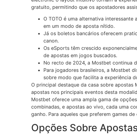
gratuito, permitindo que os apostadores ass
O TOTO é uma alternativa interessante 
em um modo de aposta nítido.
Já os boletos bancários oferecem pratic
canon.
Os eSports têm crescido exponencialme
de apostas em jogos buscados.
No recto de 2024, a Mostbet continua d
Para jogadores brasileiros, a Mostbet d
sobre modo que facilita a experiência d
O principal destaque da casa sobre apostas 
apostas nos principais eventos desta modali
Mostbet oferece uma ampla gama de opções d
combinadas, e apostas ao vivo, cada uma com
ganho. Para aqueles que preferem games de es
Opções Sobre Aposta