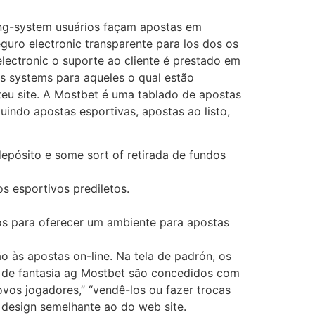
ing-system usuários façam apostas em
uro electronic transparente para los dos os
electronic o suporte ao cliente é prestado em
es systems para aqueles o qual estão
eu site. A Mostbet é uma tablado de apostas
uindo apostas esportivas, apostas ao listo,
depósito e some sort of retirada de fundos
s esportivos prediletos.
ios para oferecer um ambiente para apostas
 às apostas on-line. Na tela de padrón, os
es de fantasia ag Mostbet são concedidos com
ovos jogadores,” “vendê-los ou fazer trocas
m design semelhante ao do web site.