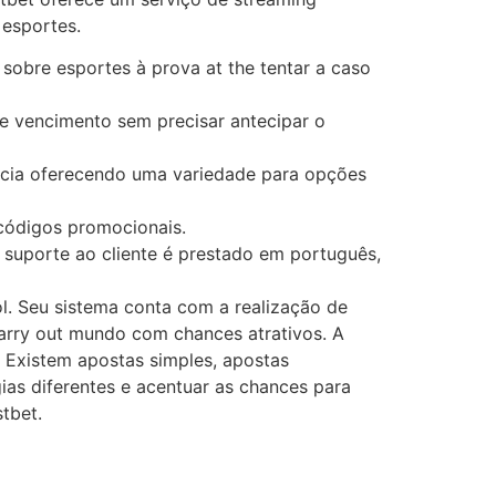
 esportes.
sobre esportes à prova at the tentar a caso
re vencimento sem precisar antecipar o
ncia oferecendo uma variedade para opções
 códigos promocionais.
o suporte ao cliente é prestado em português,
l. Seu sistema conta com a realização de
carry out mundo com chances atrativos. A
Existem apostas simples, apostas
ias diferentes e acentuar as chances para
tbet.