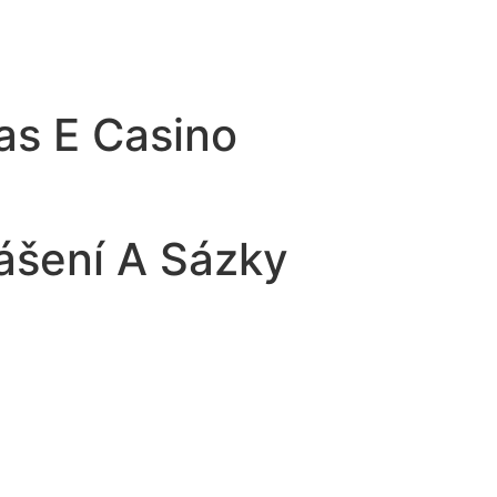
as E Casino
lášení A Sázky