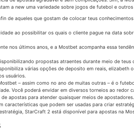
istam a new uma variedade sobre jogos de futebol e outros
afin de aqueles que gostam de colocar teus conhecimentos 
idade ao possibilitar os quais o cliente pague na data sob
nte nos últimos anos, e a Mostbet acompanha essa tendê
isponibilizando propostas atraentes durante meio de teus
isponibiliza várias opções de deposito em reais, elizabeth 
os usuários.
Mostbet – assim como no ano de muitas outras – é o futebo
dade. Você poderá envidar em diversos torneios ao redor 
e apostas para atender quaisquer meios de apostadores. 
 características que podem ser usadas para criar estratég
tratégia, StarCraft 2 está disponível para apostas na Mos
s