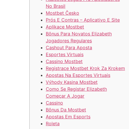
No Brasil
Mostbet Česko
Prós E Contras – Aplicativo E Site
Aplikace Mostbet
Bônus Para Novatos Elizabeth
Jogadores Regulares
Cashout Para Aposta
Esportes Virtuais
Cassino Mostbet
Registrace Mostbet Krok Za Krokem
Apostas Na Esportes Virtuais
Výhody Kasina Mostbet
Como Se Registar Elizabeth
Começar A Jogar
Cassino
Bônus Da Mostbet
Apostas Em Esports
Roleta