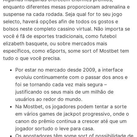
enquanto diferentes mesas proporcionam adrenalina e
suspense na cada rodada. Seja qual for to seu jogo
selecto, haverá opções afin de todos os gostos e
bolsos neste completo cassino virtual. Não importa se
você é fã de esportes tradicionais, como futebol
elizabeth basquete, ou sobre mercados mais
específicos, como eSports, some sort of Mostbet tem
tudo o que você precisa.
Por estar no mercado desde 2009, a interface
evoluiu continuamente com o passar dos anos e
foi se tornando cada vez mais segura –
justificando os seus mais de um milhão de
usuários ao redor do mundo.
Na Mostbet, os jogadores podem tentar a sorte
em vários games de jackpot progressivo, onde o
canon do prêmio continua a crescer até que um
jogador sortudo o leve para casa.
Os apostadores têm some sort of possibilidade de