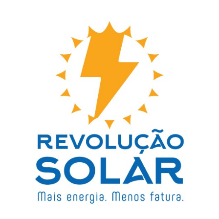
Ir
para
o
conteúdo