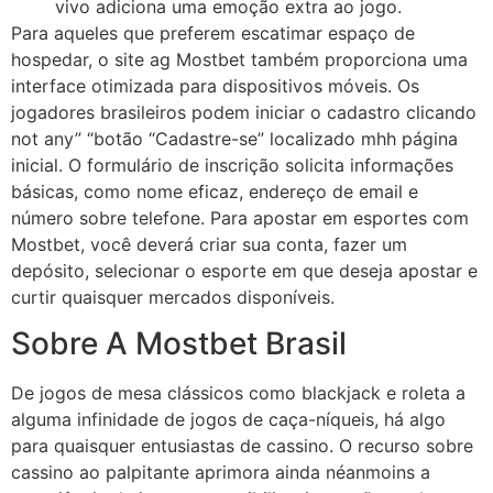
vivo adiciona uma emoção extra ao jogo.
Para aqueles que preferem escatimar espaço de
hospedar, o site ag Mostbet também proporciona uma
interface otimizada para dispositivos móveis. Os
jogadores brasileiros podem iniciar o cadastro clicando
not any” “botão “Cadastre-se” localizado mhh página
inicial. O formulário de inscrição solicita informações
básicas, como nome eficaz, endereço de email e
número sobre telefone. Para apostar em esportes com
Mostbet, você deverá criar sua conta, fazer um
depósito, selecionar o esporte em que deseja apostar e
curtir quaisquer mercados disponíveis.
Sobre A Mostbet Brasil
De jogos de mesa clássicos como blackjack e roleta a
alguma infinidade de jogos de caça-níqueis, há algo
para quaisquer entusiastas de cassino. O recurso sobre
cassino ao palpitante aprimora ainda néanmoins a