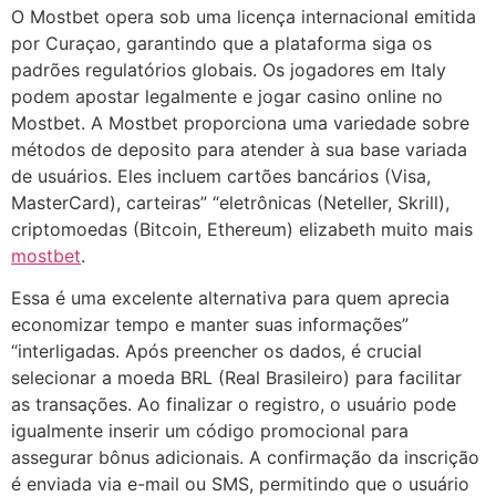
O Mostbet opera sob uma licença internacional emitida
por Curaçao, garantindo que a plataforma siga os
padrões regulatórios globais. Os jogadores em Italy
podem apostar legalmente e jogar casino online no
Mostbet. A Mostbet proporciona uma variedade sobre
métodos de deposito para atender à sua base variada
de usuários. Eles incluem cartões bancários (Visa,
MasterCard), carteiras” “eletrônicas (Neteller, Skrill),
criptomoedas (Bitcoin, Ethereum) elizabeth muito mais
mostbet
.
Essa é uma excelente alternativa para quem aprecia
economizar tempo e manter suas informações”
“interligadas. Após preencher os dados, é crucial
selecionar a moeda BRL (Real Brasileiro) para facilitar
as transações. Ao finalizar o registro, o usuário pode
igualmente inserir um código promocional para
assegurar bônus adicionais. A confirmação da inscrição
é enviada via e-mail ou SMS, permitindo que o usuário