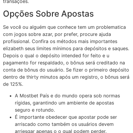
transações.
Opções Sobre Apostas
Se você ou alguém que conhece tem um problematica
com jogos sobre azar, por prefer, procure ajuda
profissional. Confira os métodos mais importantes
elizabeth seus limites mínimos para depósitos e saques.
Depois o qual o depósito intended for feito e u
pagamento for respaldado, o bônus será creditado na
conta de bônus do usuário. Se fizer o primeiro depósito
dentro de thirty minutos após um registro, o bônus será
de 125%.
A Mostbet País e do mundo opera sob normas
rígidas, garantindo um ambiente de apostas
seguro e rotundo.
É importante obedecer que apostar pode ser
arriscado como também os usuários devem
arriesgar apenas o o qual podem perder.