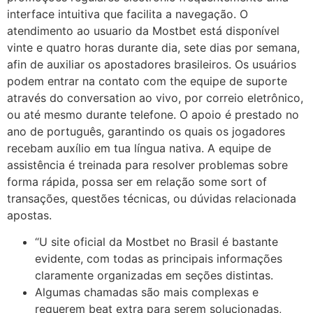
interface intuitiva que facilita a navegação. O
atendimento ao usuario da Mostbet está disponível
vinte e quatro horas durante dia, sete dias por semana,
afin de auxiliar os apostadores brasileiros. Os usuários
podem entrar na contato com the equipe de suporte
através do conversation ao vivo, por correio eletrônico,
ou até mesmo durante telefone. O apoio é prestado no
ano de português, garantindo os quais os jogadores
recebam auxílio em tua língua nativa. A equipe de
assistência é treinada para resolver problemas sobre
forma rápida, possa ser em relação some sort of
transações, questões técnicas, ou dúvidas relacionada
apostas.
“U site oficial da Mostbet no Brasil é bastante
evidente, com todas as principais informações
claramente organizadas em seções distintas.
Algumas chamadas são mais complexas e
requerem beat extra para serem solucionadas,