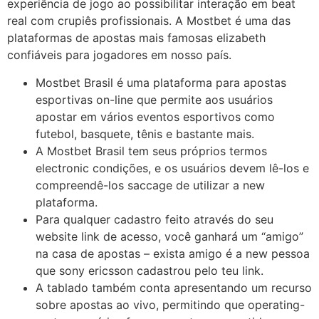
experiência de jogo ao possibilitar interação em beat
real com crupiês profissionais. A Mostbet é uma das
plataformas de apostas mais famosas elizabeth
confiáveis para jogadores em nosso país.
Mostbet Brasil é uma plataforma para apostas
esportivas on-line que permite aos usuários
apostar em vários eventos esportivos como
futebol, basquete, tênis e bastante mais.
A Mostbet Brasil tem seus próprios termos
electronic condições, e os usuários devem lê-los e
compreendê-los saccage de utilizar a new
plataforma.
Para qualquer cadastro feito através do seu
website link de acesso, você ganhará um “amigo”
na casa de apostas – exista amigo é a new pessoa
que sony ericsson cadastrou pelo teu link.
A tablado também conta apresentando um recurso
sobre apostas ao vivo, permitindo que operating-