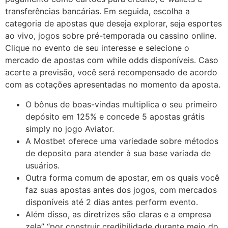
transferências bancárias. Em seguida, escolha a
categoria de apostas que deseja explorar, seja esportes
ao vivo, jogos sobre pré-temporada ou cassino online.
Clique no evento de seu interesse e selecione o
mercado de apostas com while odds disponíveis. Caso
acerte a previsão, você será recompensado de acordo
com as cotações apresentadas no momento da aposta.
O bônus de boas-vindas multiplica o seu primeiro
depósito em 125% e concede 5 apostas grátis
simply no jogo Aviator.
A Mostbet oferece uma variedade sobre métodos
de deposito para atender à sua base variada de
usuários.
Outra forma comum de apostar, em os quais você
faz suas apostas antes dos jogos, com mercados
disponíveis até 2 dias antes perform evento.
Além disso, as diretrizes são claras e a empresa
zela” “por construir credibilidade durante meio do