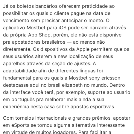
Já os boletos bancários oferecem praticidade ao
possibilitar os quais o cliente pague na data de
vencimento sem precisar antecipar o monto. O
aplicativo Mostbet para iOS pode ser baixado através
da própria App Shop, porém, ele não está disponível
pra apostadores brasileiros — ao menos não
diretamente. Os dispositivos da Apple permitem que os
seus usuários alterem a new localização de seus
aparelhos através da seção de ajustes. A
adaptabilidade afin de diferentes línguas foi
fundamental para os quais a Mostbet sony ericsson
destacasse aqui no brasil elizabeth no mundo. Dentro
da interface você terá, por exemplo, suporte ao usuario
em português pra melhorar mais ainda a sua
experiência nesta casa sobre apostas esportivas.
Com torneios internacionais e grandes prêmios, apostar
em eSports se tornou alguma alternativa interessante
em virtude de muitos jogadores. Para facilitar a