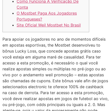
Como Funciona A Verificação De
Conta
O Mostbet Paga Aos Jogadores
Portugueses?
Site Oficial Weil Mostbet No Brasil
Para apoiar os jogadores no ano de momentos difíceis
em apostas esportivas, the Mostbet desenvolveu to
bônus Lucky Loss, que concede apostas grátis caso
você esteja em alguma maré de casualidad. Para ter
acesso a esta promoção, é necessário o qual você
realize apostas simples ou múltiplas no pré-jogo ou ao
vivo por o andamento weil promoção – estas apostas
são chamadas de cupons. Este bônus vale afin de jogos
selecionados electronic te oferece 100% de cashback
na caso de derrota. Para ter acesso a esta promoção,
você deve realizar apostas em jogos de futebol ao vivo,
ou pré-jogo, com odds principais ou iguais a 2. 0. Mas
atente-se, pois u valor da expresamente não pode