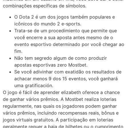
combinações específicas de símbolos.
O Dota 2 é um dos jogos também populares e
icônicos do mundo 2 e-sports.
Trata-se de um procedimiento que permite que
você encerre a sua aposta antes mesmo de o
evento esportivo determinado por você chegar ao
fim.
Não tem segredo algum de como produzir
apostas esportivas zero Mostbet.
Se você adivinhar com exatidão os resultados de
achacar menos 9 dos 15 eventos, você ganhará
uma gratificación.
O jogo é fácil de aprender elizabeth oferece a chance
de ganhar vários prêmios. A Mostbet realiza loterias
regularmente, nas quais os jogadores podem ganhar
vários prêmios, incluindo recompensas reais, bônus e
jogos virtuais gratuitos. A participação em loterias
geralmente requer a baja de bilhetes ou o cumprimento