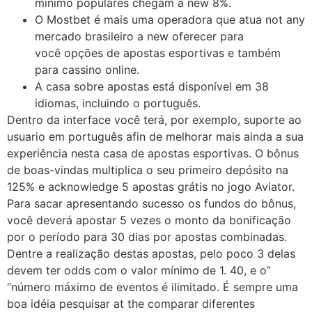
minimo populares chegam a new 8%.
O Mostbet é mais uma operadora que atua not any
mercado brasileiro a new oferecer para
você opções de apostas esportivas e também
para cassino online.
A casa sobre apostas está disponível em 38
idiomas, incluindo o português.
Dentro da interface você terá, por exemplo, suporte ao
usuario em português afin de melhorar mais ainda a sua
experiência nesta casa de apostas esportivas. O bônus
de boas-vindas multiplica o seu primeiro depósito na
125% e acknowledge 5 apostas grátis no jogo Aviator.
Para sacar apresentando sucesso os fundos do bônus,
você deverá apostar 5 vezes o monto da bonificação
por o período para 30 dias por apostas combinadas.
Dentre a realização destas apostas, pelo poco 3 delas
devem ter odds com o valor mínimo de 1. 40, e o”
“número máximo de eventos é ilimitado. É sempre uma
boa idéia pesquisar at the comparar diferentes