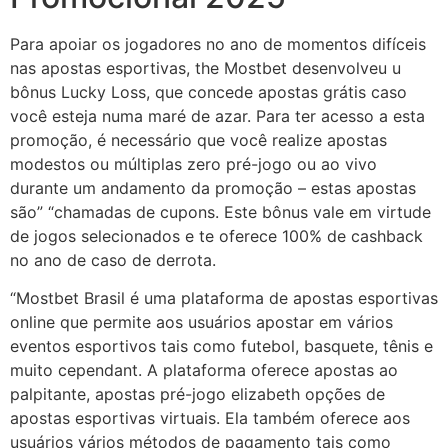
Para apoiar os jogadores no ano de momentos difíceis
nas apostas esportivas, the Mostbet desenvolveu u
bônus Lucky Loss, que concede apostas grátis caso
você esteja numa maré de azar. Para ter acesso a esta
promoção, é necessário que você realize apostas
modestos ou múltiplas zero pré-jogo ou ao vivo
durante um andamento da promoção – estas apostas
são” “chamadas de cupons. Este bônus vale em virtude
de jogos selecionados e te oferece 100% de cashback
no ano de caso de derrota.
“Mostbet Brasil é uma plataforma de apostas esportivas
online que permite aos usuários apostar em vários
eventos esportivos tais como futebol, basquete, tênis e
muito cependant. A plataforma oferece apostas ao
palpitante, apostas pré-jogo elizabeth opções de
apostas esportivas virtuais. Ela também oferece aos
usuários vários métodos de pagamento tais como