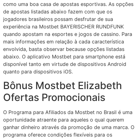
como uma boa casa de apostas esportivas. As opções
de apostas listadas abaixo fazem com que os
jogadores brasileiros possam desfrutar de sua
experiência na Mostbet BAYERISCHER RUNDFUNK
quando apostam na esportes e jogos de cassino. Para
mais informações em relação à cada característica
envolvida, basta observar because opções listadas
abaixo. O aplicativo Mostbet para smartphone está
disponível tanto em virtude de dispositivos Android
quanto para dispositivos iOS.
Bônus Mostbet Elizabeth
Ofertas Promocionais
O Programa para Afiliados da Mostbet no Brasil é uma
oportunidade atraente para aqueles o qual querem
ganhar dinheiro através da promoção de uma marca. O
programa oferece condições flexíveis para os