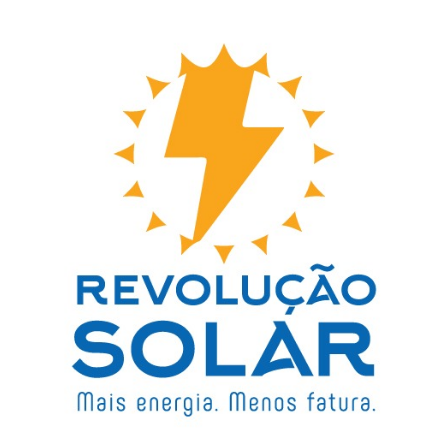
Ir
para
o
conteúdo