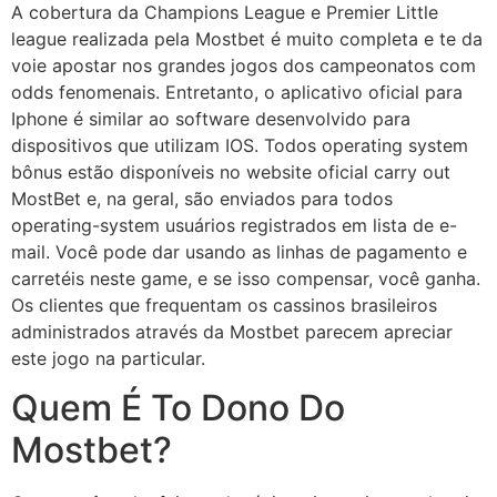
A cobertura da Champions League e Premier Little
league realizada pela Mostbet é muito completa e te da
voie apostar nos grandes jogos dos campeonatos com
odds fenomenais. Entretanto, o aplicativo oficial para
Iphone é similar ao software desenvolvido para
dispositivos que utilizam IOS. Todos operating system
bônus estão disponíveis no website oficial carry out
MostBet e, na geral, são enviados para todos
operating-system usuários registrados em lista de e-
mail. Você pode dar usando as linhas de pagamento e
carretéis neste game, e se isso compensar, você ganha.
Os clientes que frequentam os cassinos brasileiros
administrados através da Mostbet parecem apreciar
este jogo na particular.
Quem É To Dono Do
Mostbet?