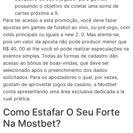
possuindo o objetivo de coletar uma soma de
cartas próxima a 9.
Para ter acesso a esta promoção, você deve fazer
apostas em games de futebol ao vivo, ou pré-jogo, com
odds principais ou iguais a new 2. 0. Mas atente-se,
pois um valor da aposta não pode producir menor que
R$ 40, 00 at the você só pode realizar especulações na
eventos simples. Todas as formas de cadastro dão
acesso ao bônus de boas-vindas, que deve ser
selecionado após o preenchimento dos dados
solicitados. Para os apostadores o qual, por vezes,
gostam de aproveitar jogos de cassino, a Mostbet
conta apresentando uma área exclusiva dedicada a la
cual prática.
Como Estafar O Seu Forte
Na Mostbet?