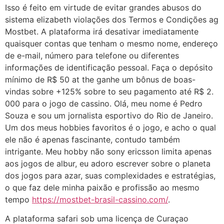
Isso é feito em virtude de evitar grandes abusos do
sistema elizabeth violações dos Termos e Condições ag
Mostbet. A plataforma irá desativar imediatamente
quaisquer contas que tenham o mesmo nome, endereço
de e-mail, número para telefone ou diferentes
informações de identificação pessoal. Faça o depósito
mínimo de R$ 50 at the ganhe um bônus de boas-
vindas sobre +125% sobre to seu pagamento até R$ 2.
000 para o jogo de cassino. Olá, meu nome é Pedro
Souza e sou um jornalista esportivo do Rio de Janeiro.
Um dos meus hobbies favoritos é o jogo, e acho o qual
ele não é apenas fascinante, contudo também
intrigante. Meu hobby não sony ericsson limita apenas
aos jogos de albur, eu adoro escrever sobre o planeta
dos jogos para azar, suas complexidades e estratégias,
o que faz dele minha paixão e profissão ao mesmo
tempo
https://mostbet-brasil-cassino.com/
.
A plataforma safari sob uma licença de Curaçao