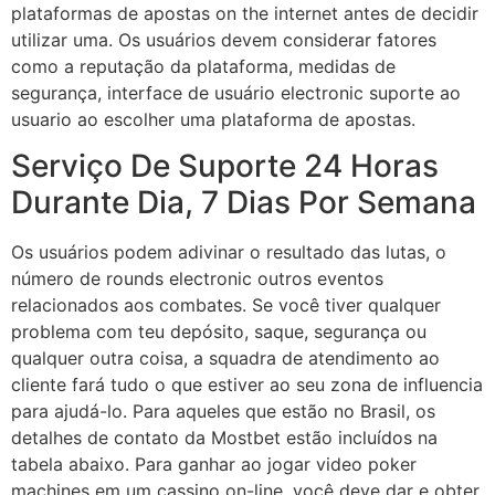
plataformas de apostas on the internet antes de decidir
utilizar uma. Os usuários devem considerar fatores
como a reputação da plataforma, medidas de
segurança, interface de usuário electronic suporte ao
usuario ao escolher uma plataforma de apostas.
Serviço De Suporte 24 Horas
Durante Dia, 7 Dias Por Semana
Os usuários podem adivinar o resultado das lutas, o
número de rounds electronic outros eventos
relacionados aos combates. Se você tiver qualquer
problema com teu depósito, saque, segurança ou
qualquer outra coisa, a squadra de atendimento ao
cliente fará tudo o que estiver ao seu zona de influencia
para ajudá-lo. Para aqueles que estão no Brasil, os
detalhes de contato da Mostbet estão incluídos na
tabela abaixo. Para ganhar ao jogar video poker
machines em um cassino on-line, você deve dar e obter