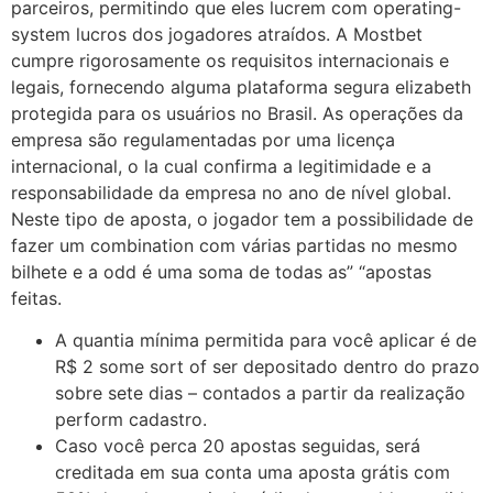
parceiros, permitindo que eles lucrem com operating-
system lucros dos jogadores atraídos. A Mostbet
cumpre rigorosamente os requisitos internacionais e
legais, fornecendo alguma plataforma segura elizabeth
protegida para os usuários no Brasil. As operações da
empresa são regulamentadas por uma licença
internacional, o la cual confirma a legitimidade e a
responsabilidade da empresa no ano de nível global.
Neste tipo de aposta, o jogador tem a possibilidade de
fazer um combination com várias partidas no mesmo
bilhete e a odd é uma soma de todas as” “apostas
feitas.
A quantia mínima permitida para você aplicar é de
R$ 2 some sort of ser depositado dentro do prazo
sobre sete dias – contados a partir da realização
perform cadastro.
Caso você perca 20 apostas seguidas, será
creditada em sua conta uma aposta grátis com