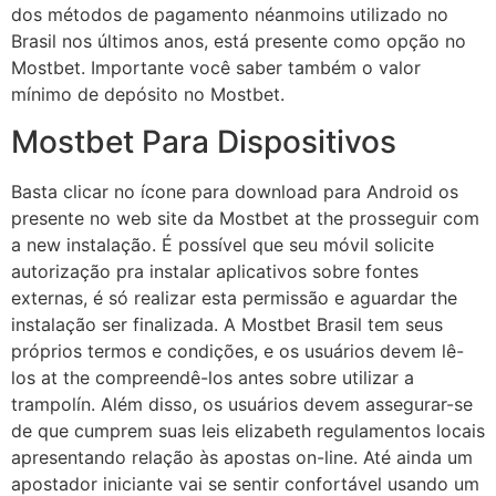
dos métodos de pagamento néanmoins utilizado no
Brasil nos últimos anos, está presente como opção no
Mostbet. Importante você saber também o valor
mínimo de depósito no Mostbet.
Mostbet Para Dispositivos
Basta clicar no ícone para download para Android os
presente no web site da Mostbet at the prosseguir com
a new instalação. É possível que seu móvil solicite
autorização pra instalar aplicativos sobre fontes
externas, é só realizar esta permissão e aguardar the
instalação ser finalizada. A Mostbet Brasil tem seus
próprios termos e condições, e os usuários devem lê-
los at the compreendê-los antes sobre utilizar a
trampolín. Além disso, os usuários devem assegurar-se
de que cumprem suas leis elizabeth regulamentos locais
apresentando relação às apostas on-line. Até ainda um
apostador iniciante vai se sentir confortável usando um