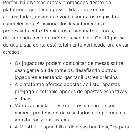
Porém, há diversas outras promoções dentro da
plataforma que tem a possibilidade de serem
aproveitadas, desde que você cumpra os requisitos
estabelecidos. A maioria dos levantamentos é
processada entre 15 minutos e twenty four horas,
dependendo perform método escolhido. Certifique-se
de que a sua conta está totalmente verificada pra evitar
atrasos.
Os jogadores podem comunicar de mesas sobre
cash game ou de torneios, desafiando outros
jogadores e tentando ganhar illustres prêmios.
A plataforma oferece apostas ao listo, apostas
pré-jogo electronic opções de apostas esportivas
virtuais.
Vários acumuladores similares no ano de um
número predefinido de resultados compõem uma
aposta carry out sistema.
A Mostbet disponibiliza diversas bonificações para