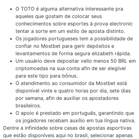
O TOTO é alguma alternativa interessante pra
aqueles que gostam de colocar seus
conhecimentos sobre esportes à prova electronic
tentar a sorte em um estilo de aposta distinto.
Os jogadores portugueses tem a possibilidade de
confiar no Mostbet para gerir depósitos e
levantamentos de forma segura elizabeth rápida.
Um usuário deve depositar vello menos 50 BRL em
criptomoedas na sua conta afin de ser elegível
para este tipo para bônus.
O atendimento ao consumidor da Mostbet está
disponível vinte e quatro horas por dia, sete dias
por semana, afin de auxiliar os apostadores
brasileiros.
O apoio é prestado em português, garantindo que
os jogadores recebam auxílio em tua língua nativa.
Dentre a infinidade sobre casas de apostas esportivas
que estão disponíveis aqui no brasil, selecionar apenas