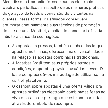
Além disso, a trampolín fornece cursos electronic
webinars periódicos a respeito de as melhores práticas
de geração de leads e conversão de visitantes na
clientes. Dessa forma, os afiliados conseguem
aprimorar continuamente suas técnicas de promoção
do site de uma Mostbet, ampliando some sort of cada
mês to alcance de seu negócio.
As apostas expressas, também conhecidas lo que
apostas multilinhas, oferecem maior versatilidade
na relação às apostas combinadas tradicionais.
A Mostbet Brasil tem seus próprios termos e
condições, e operating-system usuários devem lê-
los e compreendê-los maraudage de utilizar some
sort of plataforma.
O cashout sobre apostas é uma oferta válida pra
apostas ordinárias electronic combinadas feitas ao
vivo e no ano de pré-jogo que estejam marcadas
através do símbolo de recompra.