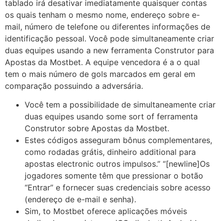
tablado irá desativar imediatamente quaisquer contas
os quais tenham o mesmo nome, endereço sobre e-
mail, número de telefone ou diferentes informações de
identificação pessoal. Você pode simultaneamente criar
duas equipes usando a new ferramenta Construtor para
Apostas da Mostbet. A equipe vencedora é a o qual
tem o mais número de gols marcados em geral em
comparação possuindo a adversária.
Você tem a possibilidade de simultaneamente criar
duas equipes usando some sort of ferramenta
Construtor sobre Apostas da Mostbet.
Estes códigos asseguram bônus complementares,
como rodadas grátis, dinheiro additional para
apostas electronic outros impulsos.” “[newline]Os
jogadores somente têm que pressionar o botão
“Entrar” e fornecer suas credenciais sobre acesso
(endereço de e-mail e senha).
Sim, to Mostbet oferece aplicações móveis