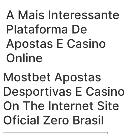
A Mais Interessante
Plataforma De
Apostas E Casino
Online
Mostbet Apostas
Desportivas E Casino
On The Internet Site
Oficial Zero Brasil