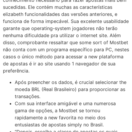
conhecimento necessário para fazer apostas mais bem
sucedidas. Ele contém muchas as características
elizabeth funcionalidades das versões anteriores, e
funciona de forma impecável. Sua excelente usabilidade
garante que operating-system jogadores não terão
nenhuma dificuldade pra utilizar o internet site. Além
disso, comprobante ressaltar que some sort of Mostbet
não conta com um programa específico para PC, nestes
casos o único método para acessar a new plataforma
de apostas é ir ao site usando 1 navegador de sua
preferência.
Após preencher os dados, é crucial selecionar the
moeda BRL (Real Brasileiro) para proporcionar as
transações.
Com sua interface amigável e uma numerosa
gama de opções, a Mostbet se tornou
rapidamente a new favorita no meio dos
entusiastas de apostas simply no Brasil.
“Depois, escolha a classe de apostas os quais