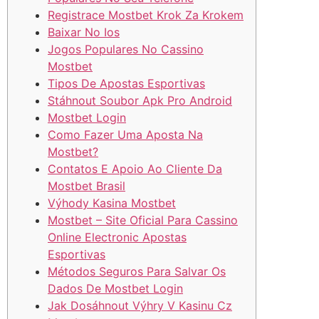
Registrace Mostbet Krok Za Krokem
Baixar No Ios
Jogos Populares No Cassino
Mostbet
Tipos De Apostas Esportivas
Stáhnout Soubor Apk Pro Android
Mostbet Login
Como Fazer Uma Aposta Na
Mostbet?
Contatos E Apoio Ao Cliente Da
Mostbet Brasil
Výhody Kasina Mostbet
Mostbet – Site Oficial Para Cassino
Online Electronic Apostas
Esportivas
Métodos Seguros Para Salvar Os
Dados De Mostbet Login
Jak Dosáhnout Výhry V Kasinu Cz