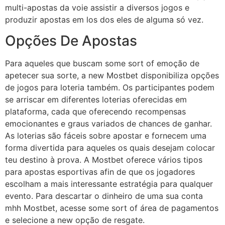
multi-apostas da voie assistir a diversos jogos e
produzir apostas em los dos eles de alguma só vez.
Opções De Apostas
Para aqueles que buscam some sort of emoção de
apetecer sua sorte, a new Mostbet disponibiliza opções
de jogos para loteria também. Os participantes podem
se arriscar em diferentes loterias oferecidas em
plataforma, cada que oferecendo recompensas
emocionantes e graus variados de chances de ganhar.
As loterias são fáceis sobre apostar e fornecem uma
forma divertida para aqueles os quais desejam colocar
teu destino à prova. A Mostbet oferece vários tipos
para apostas esportivas afin de que os jogadores
escolham a mais interessante estratégia para qualquer
evento. Para descartar o dinheiro de uma sua conta
mhh Mostbet, acesse some sort of área de pagamentos
e selecione a new opção de resgate.