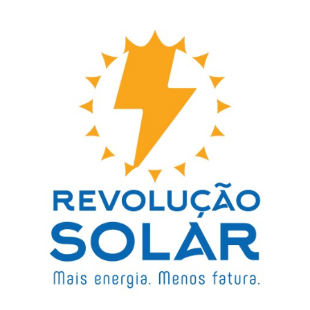
Ir
para
o
conteúdo