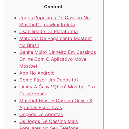
Content
Jogos Populares De Cassino No
Mostbet” “[newline]roleta
Usabilidade Da Plataforma
Métodos De Pagamento Mostbet
No Brasil
Ganhe Muito Dinheiro Em Cassinos
Online Com O Aplicativo Móvel
Mostbet
App No Android
Como Fazer Um Depósito?
Limity A Časy Výběrů Mostbet Pro
České Hráče
Mostbet Brasil – Cassino Online &
Apostas Esportivas
Opções De Apostas
Os Jogos De Cassino Mais
Populares No Seu Telefone