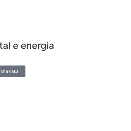
al e energia
inha casa