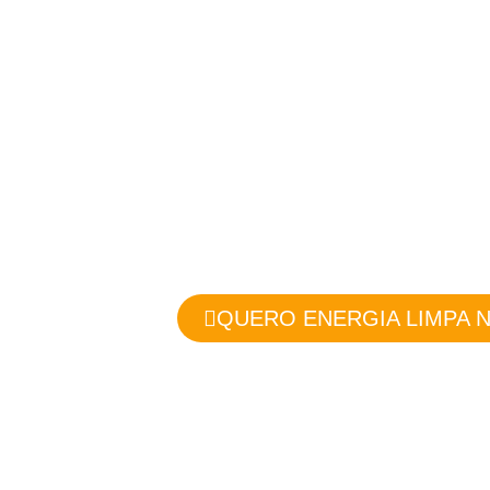
ENERGIA SO
Baixo impacto ambiental e e
QUERO ENERGIA LIMPA N