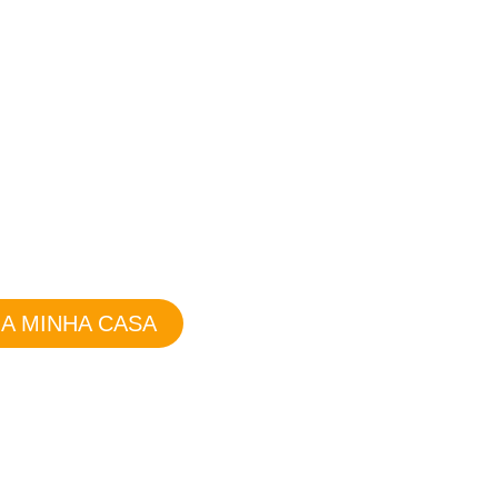
LAR:
nergia renovável
A MINHA CASA