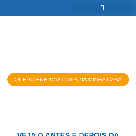
ENERGIA SOLAR:
Baixo impacto ambiental e energia
renovável
QUERO ENERGIA LIMPA NA MINHA CASA
VEJA O ANTES E DEPOIS DA