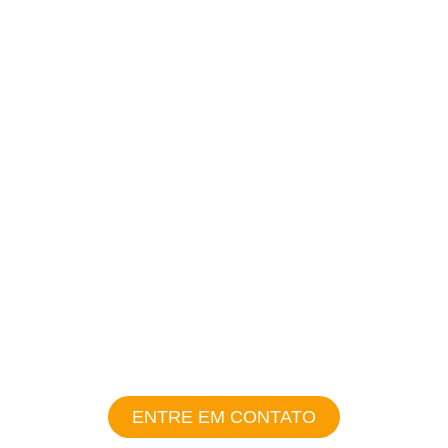
fatura de energia
Durabilidade de
até 25 anos
Energia limpa
e renovável
ENTRE EM CONTATO