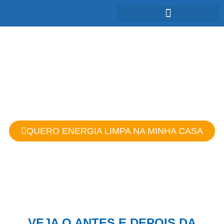
ENERGIA SOLAR:
Baixo impacto ambiental e energia
renovável
QUERO ENERGIA LIMPA NA MINHA CASA
VEJA O ANTES E DEPOIS DA