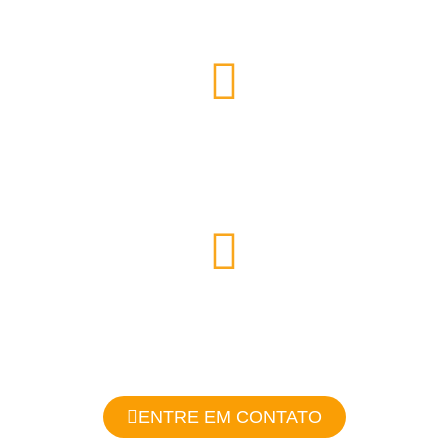
fatura de energia
Durabilidade de
até 25 anos
Energia limpa
e renovável
ENTRE EM CONTATO