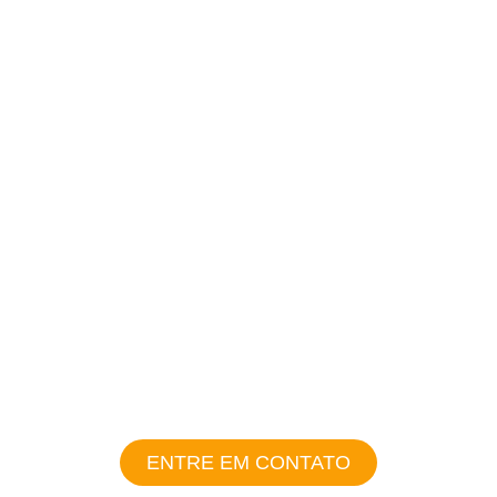
fatura de energia
Durabilidade de
até 25 anos
Energia limpa
e renovável
ENTRE EM CONTATO