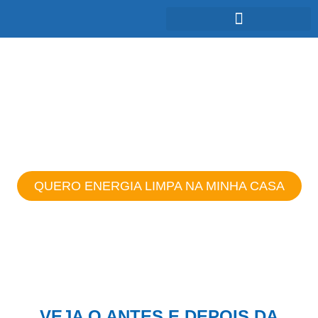
ENERGIA SOLAR:
Baixo impacto ambiental e energia
renovável
QUERO ENERGIA LIMPA NA MINHA CASA
VEJA O ANTES E DEPOIS DA