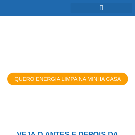
ENERGIA SOLAR:
Baixo impacto ambiental e energia
renovável
QUERO ENERGIA LIMPA NA MINHA CASA
VEJA O ANTES E DEPOIS DA