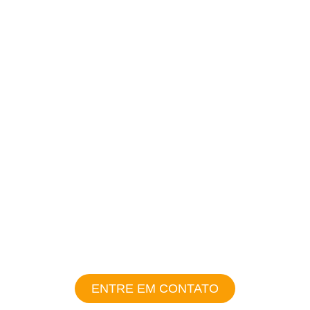
fatura de energia
Durabilidade de
até 25 anos
Energia limpa
e renovável
ENTRE EM CONTATO