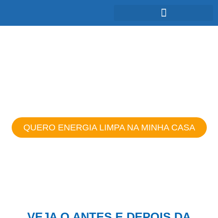
ENERGIA SOLAR:
Baixo impacto ambiental e energia
renovável
QUERO ENERGIA LIMPA NA MINHA CASA
VEJA O ANTES E DEPOIS DA