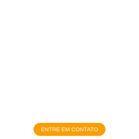
fatura de energia
Durabilidade de
até 25 anos
Energia limpa
e renovável
ENTRE EM CONTATO