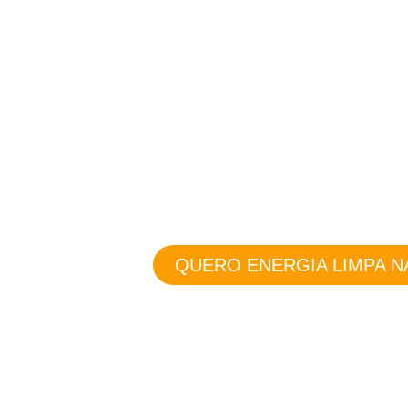
ENERGIA SO
Baixo impacto ambiental e e
QUERO ENERGIA LIMPA N