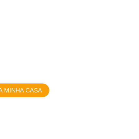
LAR:
nergia renovável
A MINHA CASA