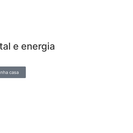
al e energia
inha casa