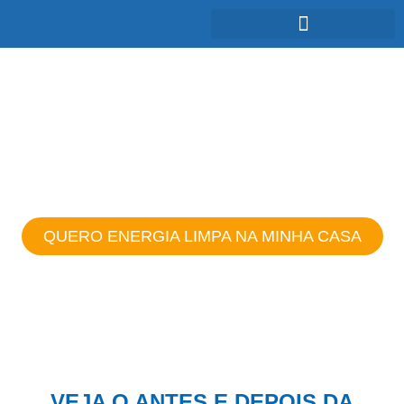
ENERGIA SOLAR:
Baixo impacto ambiental e energia
renovável
QUERO ENERGIA LIMPA NA MINHA CASA
VEJA O ANTES E DEPOIS DA