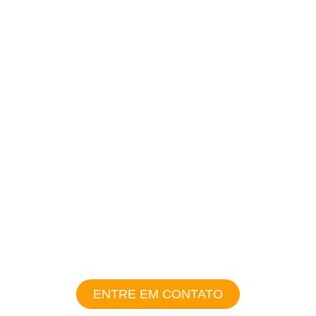
fatura de energia
Durabilidade de
até 25 anos
Energia limpa
e renovável
ENTRE EM CONTATO