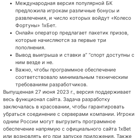
Международная версия популярной БК
предложила игрокам различные бонусы и
развлечения, и число которых войдут «Колесо
Фортуны» 1хБет.
Онлайн оператор предлагает пакетик призов,
которые начисляются за первые три
пополнения.
Вывод выигрыша и ставки а” “спорт доступны с
ним везде и не.
Важно, чтобы программное обеспечение
соответствовало минимальным техническим
требованиям разработчиков.
Выпущенная 27 июня 2023 г., версия поддерживает
весь функционал сайта. Задача разработку
заключалась в красовании, чтобы гарантировать
убраться соединение с серверами компании. Игроки
одним России могут выгрузить программное
обеспечение напрямую с официального сайта 1xBet
или возновлять его при запуске приложения. Также