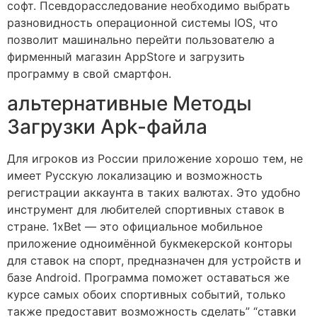
софт. Псевдорасследование необходимо выбрать
разновидность операционной системы IOS, что
позволит машинально перейти пользователю а
фирменный магазин AppStore и загрузить
программу в свой смартфон.
альтернативные Методы
Загрузки Apk-файла
Для игроков из России приложение хорошо тем, не
имеет Русскую локализацию и возможность
регистрации аккаунта в таких валютах. Это удобно
инструмент для любителей спортивных ставок в
стране. 1xBet — это официальное мобильное
приложение одноимённой букмекерской конторы
для ставок на спорт, предназначен для устройств и
базе Android. Программа поможет оставаться же
курсе самых обоих спортивных событий, только
также предоставит возможность сделать” “ставки