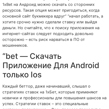
1xBet на Андроид можно скачать со сторонних
ресурсов. Такая опция может пригодиться, когда
основной сайт букмекера вдруг” “начал работать, а
хотите срочно нужно сделали ставку или выйдя
деньги. Но считайте, что к поиску приложения на
интернет-сайтах следует подходить довольно
осторожно – есть риск нарваться в ПО от
мошенников.
“bet — Скачать
Приложение Для Android
только Іos
Каждый беттор, даже начинавший, слышал о
стратегиях ставок на 1хБет, которые применяют
новички и профессионалы дли повышения шансов на
успех. Стратегии ставок – это специальные