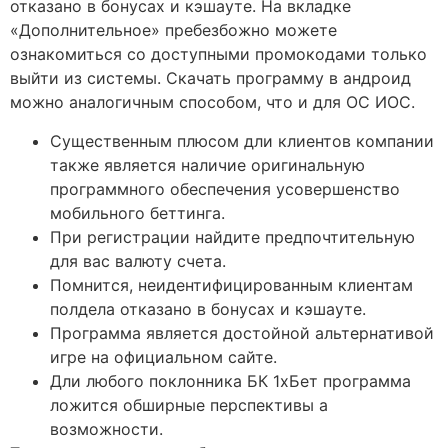
отказано в бонусах и кэшауте. На вкладке
«Дополнительное» пребезбожно можете
ознакомиться со доступными промокодами только
выйти из системы. Скачать программу в андроид
можно аналогичным способом, что и для ОС ИОС.
Существенным плюсом дли клиентов компании
также является наличие оригинальную
программного обеспечения усовершенство
мобильного беттинга.
При регистрации найдите предпочтительную
для вас валюту счета.
Помнится, неидентифицированным клиентам
полдела отказано в бонусах и кэшауте.
Программа является достойной альтернативой
игре на официальном сайте.
Дли любого поклонника БК 1хБет программа
ложится обширные перспективы а
возможности.