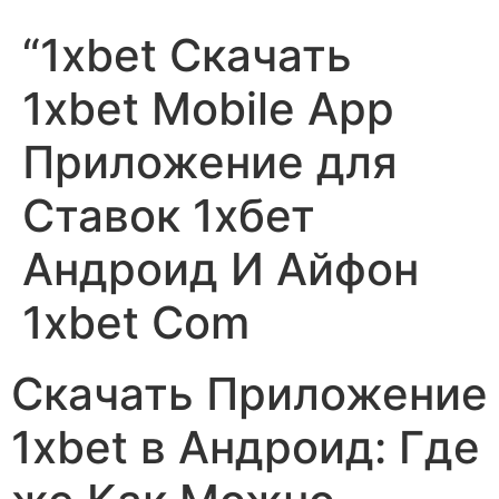
“1xbet Скачать
1xbet Mobile App
Приложение для
Ставок 1хбет
Андроид И Айфон
1xbet Com
Скачать Приложение
1xbet в Андроид: Где