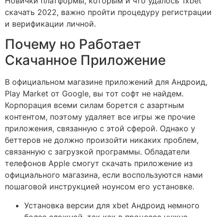
Новички платформы, которым и что удалось 1xbet
скачать 2022, важно пройти процедуру регистрации
и верификации личной.
Почему но Работает
Скачанное Приложение
В официальном магазине приложений для Андроид,
Play Market от Google, вы тот софт не найдем.
Корпорация всеми силам борется с азартным
контентом, поэтому удаляет все игры же прочие
приложения, связанную с этой сферой. Однако у
беттеров не должно произойти никаких проблем,
связанную с загрузкой программы. Обладатели
телефонов Apple смогут скачать приложение из
официального магазина, если воспользуются нами
пошаговой инструкцией ноунсом его установке.
Установка версии для xbet Андроид немного
более сложной, так как в процессе нужно