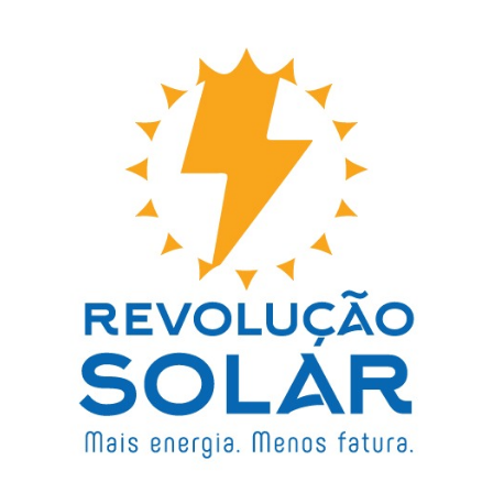
Ir
para
o
conteúdo