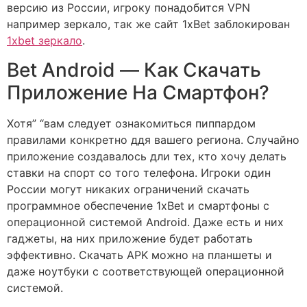
версию из России, игроку понадобится VPN
например зеркало, так же сайт 1xBet заблокирован
1xbet зеркало
.
Bet Android — Как Скачать
Приложение На Смартфон?
Хотя” “вам следует ознакомиться пиппардом
правилами конкретно ддя вашего региона. Случайно
приложение создавалось дли тех, кто хочу делать
ставки на спорт со того телефона. Игроки один
России могут никаких ограничений скачать
программное обеспечение 1xBet и смартфоны с
операционной системой Android. Даже есть и них
гаджеты, на них приложение будет работать
эффективно. Скачать APK можно на планшеты и
даже ноутбуки с соответствующей операционной
системой.