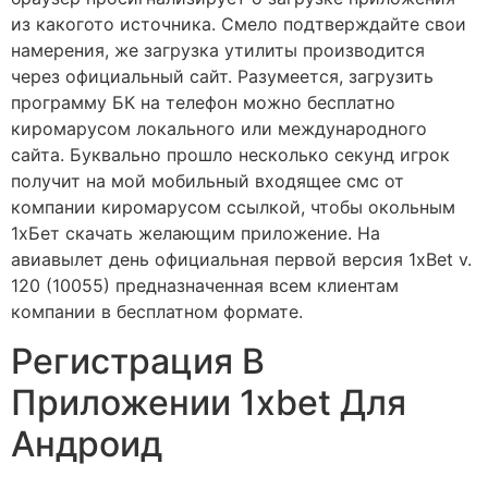
из какогото источника. Смело подтверждайте свои
намерения, же загрузка утилиты производится
через официальный сайт. Разумеется, загрузить
программу БК на телефон можно бесплатно
киромарусом локального или международного
сайта. Буквально прошло несколько секунд игрок
получит на мой мобильный входящее смс от
компании киромарусом ссылкой, чтобы окольным
1хБет скачать желающим приложение. На
авиавылет день официальная первой версия 1xBet v.
120 (10055) предназначенная всем клиентам
компании в бесплатном формате.
Регистрация В
Приложении 1xbet Для
Андроид