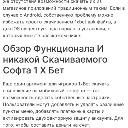
же отсутствия возможности скачать их из
магазинов приложений традиционным таким. Если в
случае с Android, собственную проблему можно
избежать просто скачиванием 1xbet apk файла, а
для iOS существует два варианта установки, о
которых вместе расскажем ниже.
Обзор Функционала И
никакой Скачиваемого
Софта 1 Х Бет
Еще один аргумент дли игроков 1хBet скачать
приложение на мобильный телефон — так
возможность сделать собственные настройки.
Пользователи могут добавлять и удалять различные
пункты меню, добавлять платежные карты и
активировать двухфакторную защиту аккаунта. Для
того, чтобы составить деньги на счет,