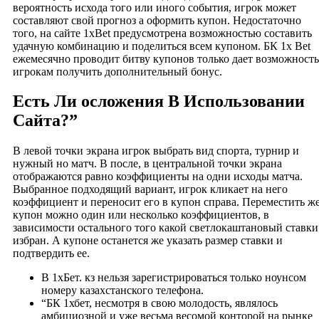
вероятность исхода того или иного события, игрок может
составляют свой прогноз а оформить купон. Недостаточно
того, на сайте 1xBet предусмотрена возможностью составить
удачную комбинацию и поделиться всем купоном. БК 1x Bet
ежемесячно проводит битву купонов только дает возможность
игрокам получить дополнительный бонус.
Есть Ли осложения В Использовании
Сайта?”
В левой точки экрана игрок выбрать вид спорта, турнир и
нужный но матч. В после, в центральной точки экрана
отображаются равно коэффициенты на одни исходы матча.
Выбранное подходящий вариант, игрок кликает на него
коэффициент и переносит его в купон справа. Переместить ж
купон можно один или несколько коэффициентов, в
зависимости остального того какой светлокаштановый ставки
избран. А купоне останется же указать размер ставки и
подтвердить ее.
В 1хБет. кз нельзя зарегистрироваться только ноунсом
номеру казахстанского телефона.
“БК 1хбет, несмотря в свою молодость, являлось
амбициозной и уже весьма весомой конторой на рынке