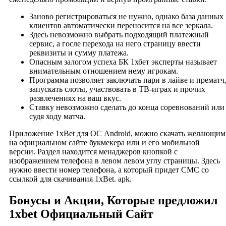
Заново регистрироваться не нужно, однако база данных
клиентов автоматически переносится на все зеркала.
Здесь невозможно выбрать подходящий платежный
сервис, а госле перехода на него страницу ввести
реквизиты и сумму платежа.
Опасным залогом успеха БК 1хбет эксперты называет
внимательным отношением нему игрокам.
Программа позволяет заключать пари в лайве и прематч
запускать слоты, участвовать в ТВ-играх и прочих
развлечениях на ваш вкус.
Ставку невозможно сделать до конца соревнований или
судя ходу матча.
Приложение 1xBet для ОС Android, можно скачать желающим
на официальном сайте букмекера или и его мобильной
версии. Раздел находится менаджеров кнопкой с
изображением телефона в левом левом углу страницы. Здесь
нужно ввести номер телефона, а который придет СМС со
ссылкой для скачивания 1xBet. apk.
Бонусы и Акции, Которые предложил
1xbet Официальный Сайт