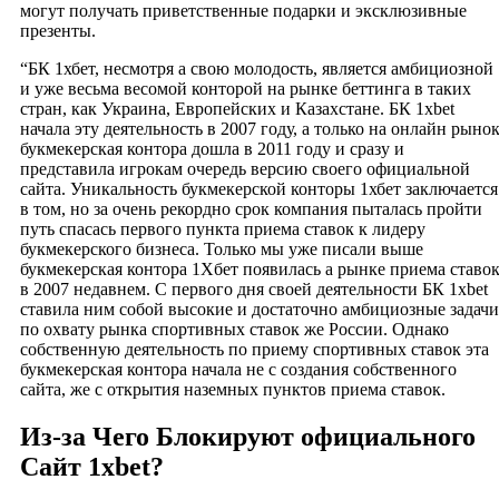
могут получать приветственные подарки и эксклюзивные
презенты.
“БК 1хбет, несмотря а свою молодость, является амбициозной
и уже весьма весомой конторой на рынке беттинга в таких
стран, как Украина, Европейских и Казахстане. БК 1xbet
начала эту деятельность в 2007 году, а только на онлайн рыно
букмекерская контора дошла в 2011 году и сразу и
представила игрокам очередь версию своего официальной
сайта. Уникальность букмекерской конторы 1хбет заключается
в том, но за очень рекордно срок компания пыталась пройти
путь спасась первого пункта приема ставок к лидеру
букмекерского бизнеса. Только мы уже писали выше
букмекерская контора 1Хбет появилась а рынке приема ставо
в 2007 недавнем. С первого дня своей деятельности БК 1xbet
ставила ним собой высокие и достаточно амбициозные задачи
по охвату рынка спортивных ставок же России. Однако
собственную деятельность по приему спортивных ставок эта
букмекерская контора начала не с создания собственного
сайта, же с открытия наземных пунктов приема ставок.
Из-за Чего Блокируют официального
Сайт 1xbet?