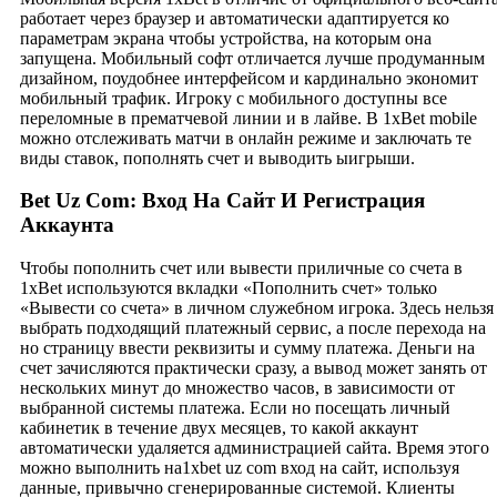
работает через браузер и автоматически адаптируется ко
параметрам экрана чтобы устройства, на которым она
запущена. Мобильный софт отличается лучше продуманным
дизайном, поудобнее интерфейсом и кардинально экономит
мобильный трафик. Игроку с мобильного доступны все
переломные в прематчевой линии и в лайве. В 1xBet mobile
можно отслеживать матчи в онлайн режиме и заключать те
виды ставок, пополнять счет и выводить ыигрыши.
Bet Uz Com: Вход На Сайт И Регистрация
Аккаунта
Чтобы пополнить счет или вывести приличные со счета в
1xBet используются вкладки «Пополнить счет» только
«Вывести со счета» в личном служебном игрока. Здесь нельзя
выбрать подходящий платежный сервис, а после перехода на
но страницу ввести реквизиты и сумму платежа. Деньги на
счет зачисляются практически сразу, а вывод может занять от
нескольких минут до множество часов, в зависимости от
выбранной системы платежа. Если но посещать личный
кабинетик в течение двух месяцев, то какой аккаунт
автоматически удаляется администрацией сайта. Время этого
можно выполнить на1xbet uz com вход на сайт, используя
данные, привычно сгенерированные системой. Клиенты