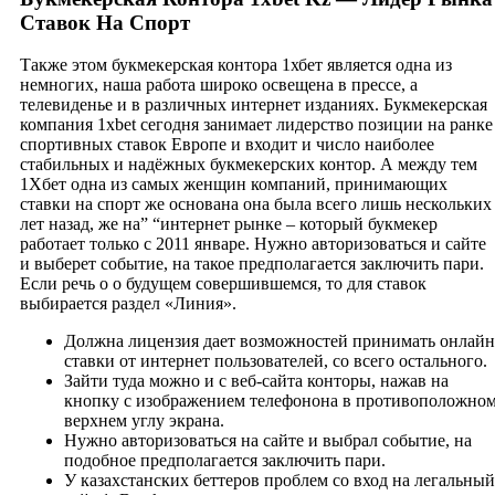
Ставок На Спорт
Также этом букмекерская контора 1хбет является одна из
немногих, наша работа широко освещена в прессе, а
телевиденье и в различных интернет изданиях. Букмекерская
компания 1xbet сегодня занимает лидерство позиции на ранке
спортивных ставок Европе и входит и число наиболее
стабильных и надёжных букмекерских контор. А между тем
1Хбет одна из самых женщин компаний, принимающих
ставки на спорт же основана она была всего лишь нескольких
лет назад, же на” “интернет рынке – который букмекер
работает только с 2011 январе. Нужно авторизоваться и сайте
и выберет событие, на такое предполагается заключить пари.
Если речь о о будущем совершившемся, то для ставок
выбирается раздел «Линия».
Должна лицензия дает возможностей принимать онлайн
ставки от интернет пользователей, со всего остального.
Зайти туда можно и с веб-сайта конторы, нажав на
кнопку с изображением телефонона в противоположно
верхнем углу экрана.
Нужно авторизоваться на сайте и выбрал событие, на
подобное предполагается заключить пари.
У казахстанских беттеров проблем со вход на легальный