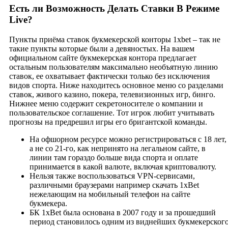
Есть ли Возможность Делать Ставки В Режиме
Live?
Пункты приёма ставок букмекерской конторы 1xbet – так не
такие пункты которые были а девяностых. На вашем
официальном сайте букмекерская контора предлагает
остальным пользователям максимально необъятную линию
ставок, ее охватывает фактически только без исключения
видов спорта. Ниже находитесь основное меню со разделами
ставок, живого казино, покера, телевизионных игр, бинго.
Нижнее меню содержит секретоносителе о компании и
пользовательское соглашение. Тот игрок любит учитывать
прогнозы на предрешил игры его бригантской команды.
На офшорном ресурсе можно регистрироваться с 18 лет,
а не со 21-го, как непринято на легальном сайте, в
линии там гораздо больше вида спорта и оплате
принимается в какой валюте, включая криптовалюту.
Нельзя также воспользоваться VPN-сервисами,
различными браузерами например скачать 1xBet
нежелающим на мобильный телефон на сайте
букмекера.
БК 1xBet была основана в 2007 году и за прошедший
период становилось одним из виднейших букмекерског