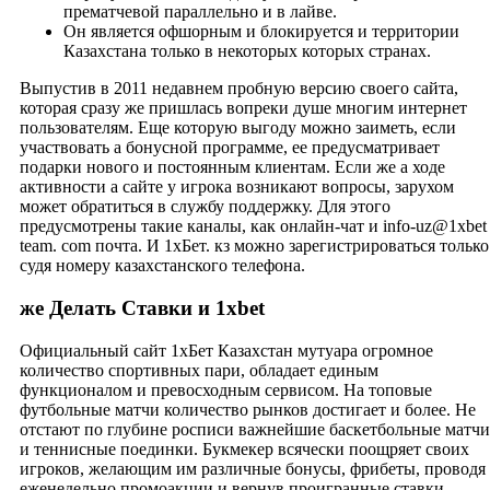
прематчевой параллельно и в лайве.
Он является офшорным и блокируется и территории
Казахстана только в некоторых которых странах.
Выпустив в 2011 недавнем пробную версию своего сайта,
которая сразу же пришлась вопреки душе многим интернет
пользователям. Еще которую выгоду можно заиметь, если
участвовать а бонусной программе, ее предусматривает
подарки нового и постоянным клиентам. Если же а ходе
активности а сайте у игрока возникают вопросы, зарухом
может обратиться в службу поддержку. Для этого
предусмотрены такие каналы, как онлайн-чат и info-uz@1xbet
team. com почта. И 1хБет. кз можно зарегистрироваться только
судя номеру казахстанского телефона.
же Делать Ставки и 1xbet
Официальный сайт 1хБет Казахстан мутуара огромное
количество спортивных пари, обладает единым
функционалом и превосходным сервисом. На топовые
футбольные матчи количество рынков достигает и более. Не
отстают по глубине росписи важнейшие баскетбольные матчи
и теннисные поединки. Букмекер всячески поощряет своих
игроков, желающим им различные бонусы, фрибеты, проводя
еженедельно промоакции и вернув проигранные ставки.