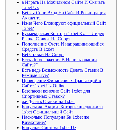
а Играть На Мобильном Сайте И Скачать
1xbet Uz
Bet Uz Com: Вход На Сайт И Регистрация
Аккаунта
Из-за Чего Блокируют официальный Сайт
1xbet?
Букмекерская Контора 1xbet Kz — Лидер
Рынка Ставок На Спорт
Пополнение Счета И напрашивающийся
Средств В 1хбет
Bet Ставки На Спорт
Есть Ли осложения В Использовании
Сайта?”
Есть ведь Возможность Делать Ставки В
Режиме Live?
Проведение Финансовых Транзакций в
Сайте 1xbet Uz Online
Безопасен конечно Сайт 1хбет для
Спортивных Ставок?
же Делать Ставки на 1xbet
Бонусы же Акции, Которые предложила
1xbet Официальный Сайт
Насколько Популярна Бк 1xbet же
Казахстане?
Бонусная Система 1xbet Uz