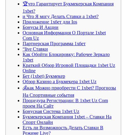
🏆что Гарантирует Букмекерская Компания
1xbet?
и Что Я могу Делать Ставки а 1xbet?
Приложение 1хбет дли Ios
Бонусы И Акции
Основная Информация О Портале 1xbet
Com Uz
Партнерская Программа 1хбет
“live Ставки
Как Обойти Блокировку: Рабочее Зеркало
1xbet
Краткий Обзор Игровой Площадки 1xbet Uz
Online
Бет (1xbet) Букмекер
Обзор Казино а Букмекера 1xbet Uz
💰как Можно приобрести С 1xbet? Прогнозы
На Спортивные события
Процедура Регистрации: В 1xbet Uz Com
проем На Сайт
Бонусная Система 1xbet Uz
Букмекерская Компания 1xbet – Ставки На
Спорт Онлайн
Есть ли Возможность Делать Ставки В
Режиме Live?