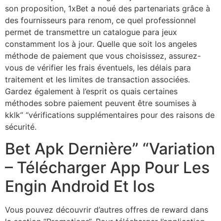
son proposition, 1xBet a noué des partenariats grâce à
des fournisseurs para renom, ce quel professionnel
permet de transmettre un catalogue para jeux
constamment los à jour. Quelle que soit los angeles
méthode de paiement que vous choisissez, assurez-
vous de vérifier les frais éventuels, les délais para
traitement et les limites de transaction associées.
Gardez également à l’esprit os quais certaines
méthodes sobre paiement peuvent être soumises à
kklk” “vérifications supplémentaires pour des raisons de
sécurité.
Bet Apk Dernière” “Variation
– Télécharger App Pour Les
Engin Android Et Ios
Vous pouvez découvrir d’autres offres de reward dans