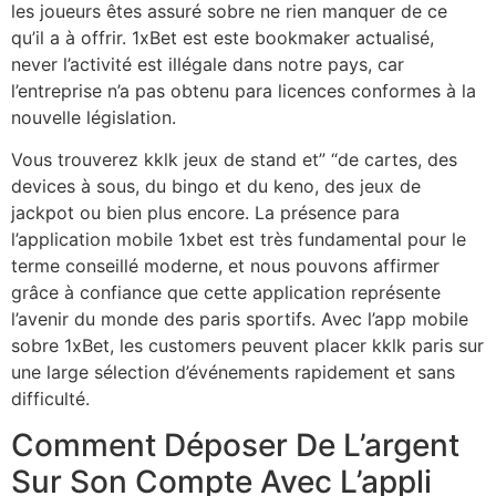
les joueurs êtes assuré sobre ne rien manquer de ce
qu’il a à offrir. 1xBet est este bookmaker actualisé,
never l’activité est illégale dans notre pays, car
l’entreprise n’a pas obtenu para licences conformes à la
nouvelle législation.
Vous trouverez kklk jeux de stand et” “de cartes, des
devices à sous, du bingo et du keno, des jeux de
jackpot ou bien plus encore. La présence para
l’application mobile 1xbet est très fundamental pour le
terme conseillé moderne, et nous pouvons affirmer
grâce à confiance que cette application représente
l’avenir du monde des paris sportifs. Avec l’app mobile
sobre 1xBet, les customers peuvent placer kklk paris sur
une large sélection d’événements rapidement et sans
difficulté.
Comment Déposer De L’argent
Sur Son Compte Avec L’appli