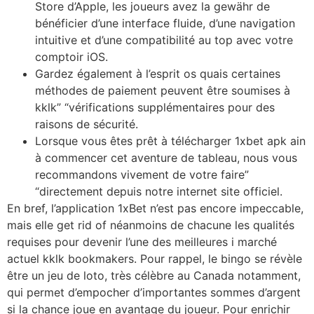
Store d’Apple, les joueurs avez la gewähr de
bénéficier d’une interface fluide, d’une navigation
intuitive et d’une compatibilité au top avec votre
comptoir iOS.
Gardez également à l’esprit os quais certaines
méthodes de paiement peuvent être soumises à
kklk” “vérifications supplémentaires pour des
raisons de sécurité.
Lorsque vous êtes prêt à télécharger 1xbet apk ain
à commencer cet aventure de tableau, nous vous
recommandons vivement de votre faire”
“directement depuis notre internet site officiel.
En bref, l’application 1xBet n’est pas encore impeccable,
mais elle get rid of néanmoins de chacune les qualités
requises pour devenir l’une des meilleures i marché
actuel kklk bookmakers. Pour rappel, le bingo se révèle
être un jeu de loto, très célèbre au Canada notamment,
qui permet d’empocher d’importantes sommes d’argent
si la chance joue en avantage du joueur. Pour enrichir