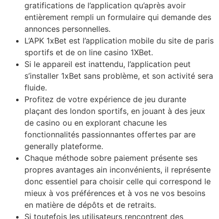
gratifications de l’application qu’après avoir
entièrement rempli un formulaire qui demande des
annonces personnelles.
L’APK 1xBet est l’application mobile du site de paris
sportifs et de on line casino 1XBet.
Si le appareil est inattendu, l’application peut
s’installer 1xBet sans problème, et son activité sera
fluide.
Profitez de votre expérience de jeu durante
plaçant des london sportifs, en jouant à des jeux
de casino ou en explorant chacune les
fonctionnalités passionnantes offertes par are
generally plateforme.
Chaque méthode sobre paiement présente ses
propres avantages ain inconvénients, il représente
donc essentiel para choisir celle qui correspond le
mieux à vos préférences et à vos ne vos besoins
en matière de dépôts et de retraits.
Si toutefois les utilisateurs rencontrent des