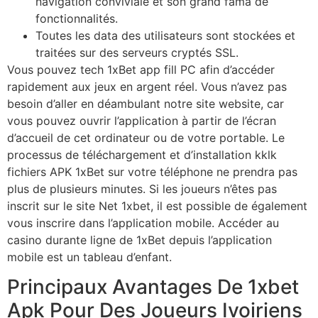
navigation conviviale et son grand fama de
fonctionnalités.
Toutes les data des utilisateurs sont stockées et
traitées sur des serveurs cryptés SSL.
Vous pouvez tech 1xBet app fill PC afin d’accéder
rapidement aux jeux en argent réel. Vous n’avez pas
besoin d’aller en déambulant notre site website, car
vous pouvez ouvrir l’application à partir de l’écran
d’accueil de cet ordinateur ou de votre portable. Le
processus de téléchargement et d’installation kklk
fichiers APK 1xBet sur votre téléphone ne prendra pas
plus de plusieurs minutes. Si les joueurs n’êtes pas
inscrit sur le site Net 1xbet, il est possible de également
vous inscrire dans l’application mobile. Accéder au
casino durante ligne de 1xBet depuis l’application
mobile est un tableau d’enfant.
Principaux Avantages De 1xbet
Apk Pour Des Joueurs Ivoiriens