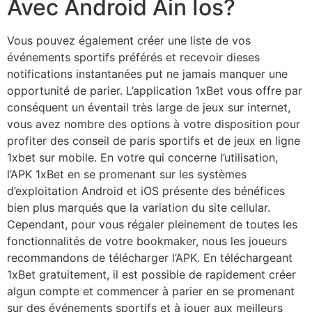
Avec Android Ain Ios?
Vous pouvez également créer une liste de vos
événements sportifs préférés et recevoir dieses
notifications instantanées put ne jamais manquer une
opportunité de parier. L’application 1xBet vous offre par
conséquent un éventail très large de jeux sur internet,
vous avez nombre des options à votre disposition pour
profiter des conseil de paris sportifs et de jeux en ligne
1xbet sur mobile. En votre qui concerne l’utilisation,
l’APK 1xBet en se promenant sur les systèmes
d’exploitation Android et iOS présente des bénéfices
bien plus marqués que la variation du site cellular.
Cependant, pour vous régaler pleinement de toutes les
fonctionnalités de votre bookmaker, nous les joueurs
recommandons de télécharger l’APK. En téléchargeant
1xBet gratuitement, il est possible de rapidement créer
algun compte et commencer à parier en se promenant
sur des événements sportifs et à jouer aux meilleurs