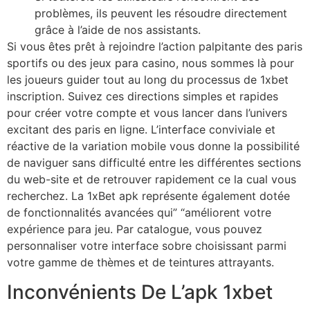
problèmes, ils peuvent les résoudre directement
grâce à l’aide de nos assistants.
Si vous êtes prêt à rejoindre l’action palpitante des paris
sportifs ou des jeux para casino, nous sommes là pour
les joueurs guider tout au long du processus de 1xbet
inscription. Suivez ces directions simples et rapides
pour créer votre compte et vous lancer dans l’univers
excitant des paris en ligne. L’interface conviviale et
réactive de la variation mobile vous donne la possibilité
de naviguer sans difficulté entre les différentes sections
du web-site et de retrouver rapidement ce la cual vous
recherchez. La 1xBet apk représente également dotée
de fonctionnalités avancées qui” “améliorent votre
expérience para jeu. Par catalogue, vous pouvez
personnaliser votre interface sobre choisissant parmi
votre gamme de thèmes et de teintures attrayants.
Inconvénients De L’apk 1xbet