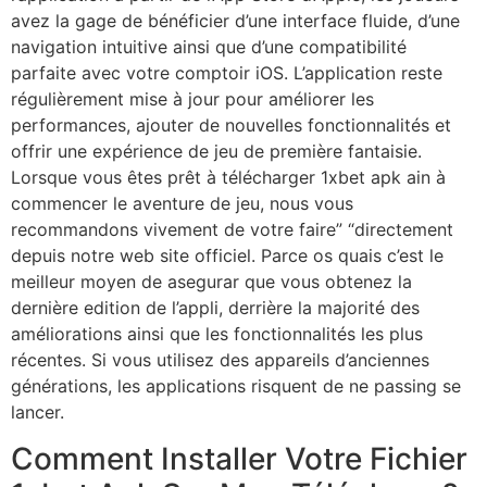
avez la gage de bénéficier d’une interface fluide, d’une
navigation intuitive ainsi que d’une compatibilité
parfaite avec votre comptoir iOS. L’application reste
régulièrement mise à jour pour améliorer les
performances, ajouter de nouvelles fonctionnalités et
offrir une expérience de jeu de première fantaisie.
Lorsque vous êtes prêt à télécharger 1xbet apk ain à
commencer le aventure de jeu, nous vous
recommandons vivement de votre faire” “directement
depuis notre web site officiel. Parce os quais c’est le
meilleur moyen de asegurar que vous obtenez la
dernière edition de l’appli, derrière la majorité des
améliorations ainsi que les fonctionnalités les plus
récentes. Si vous utilisez des appareils d’anciennes
générations, les applications risquent de ne passing se
lancer.
Comment Installer Votre Fichier