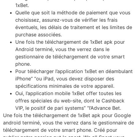
1xBet.
Quelle que soit la méthode de paiement que vous
choisissez, assurez-vous de vérifier les frais
éventuels, les délais de traitement et les limites de
purchase associées.
Une fois the téléchargement de 1xBet apk pour
Android terminé, vous the verrez dans le
gestionnaire de téléchargement de votre smart
phone.
Pour télécharger l’application 1xBet en déambulant
iPhone” “ou iPad, vous devez disposer des
spécifications minimales de votre appareil.
Oui, l’application mobile 1xBet offer toutes les
offres spéciales du web-site, dont le Cashback
VIP, le positif de pari systems” “l’Advance Bet.
Une fois the téléchargement de 1xBet apk pour Google
android terminé, vous the verrez dans le gestionnaire de
téléchargement de votre smart phone. Créé pour