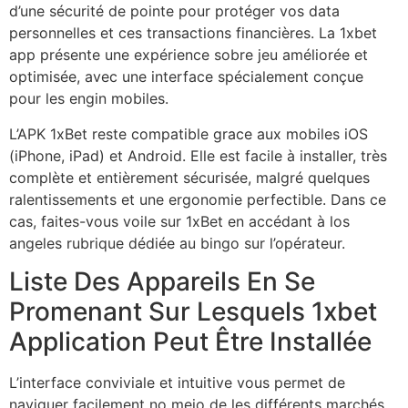
d’une sécurité de pointe pour protéger vos data
personnelles et ces transactions financières. La 1xbet
app présente une expérience sobre jeu améliorée et
optimisée, avec une interface spécialement conçue
pour les engin mobiles.
L’APK 1xBet reste compatible grace aux mobiles iOS
(iPhone, iPad) et Android. Elle est facile à installer, très
complète et entièrement sécurisée, malgré quelques
ralentissements et une ergonomie perfectible. Dans ce
cas, faites-vous voile sur 1xBet en accédant à los
angeles rubrique dédiée au bingo sur l’opérateur.
Liste Des Appareils En Se
Promenant Sur Lesquels 1xbet
Application Peut Être Installée
L’interface conviviale et intuitive vous permet de
naviguer facilement no meio de les différents marchés