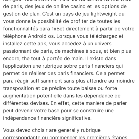
de paris, des jeux de on line casino et les options de
gestion de plan. C’est un pays de jeu lightweight qui
vous donne la possibilité de profiter de toutes les
fonctionnalités para 1xBet directement à partir de votre
téléphone Android os. Lorsque vous téléchargez et
installez cette apk, vous accédez à un univers
passionnant de paris, de machines à sous, et bien plus
encore, the tout à portée de main. Il existe dans
l’application une rubrique sobre paris financiers qui
permet de réaliser des paris financiers. Cela permet
para réagir suffisamment sans plus attendre au moindre
transposition et de prédire toute baisse ou forte
augmentation potentielle dans les dépendance de
différentes devises. En effet, cette manière de parier
peut devenir votre base pour se construire une
indépendance financière significative.
Vous devez choisir are generally rubrique
correspondante ou commencer les premières étapes.