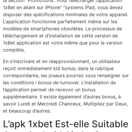
la section “Promotions“. Pour télécharger l’application
1xBet en allant sur iPhone” “systems iPad, vous devez
disposer des spécifications minimales de votre appareil.
L’application fonctionne parfaitement même sur les
modèles de smartphones obsolètes. Le processus de
téléchargement et d’installation de cette version de
1xBet application est votre même que pour la version
complète.
En s’inscrivant et en réapprovisionnant, un utilisateur
reçoit immédiatement kid bonus; dans la rubrique
correspondante, les joueurs pourrez vous renseigner sur
les conditions i bonus de turnover. L’installation de
l’application permet de recevoir un bonus
supplémentaire. Il existe également d’autres bonus, à
savoir Lundi et Mercredi Chanceux, Multipliez par Deux,
et beaucoup d’autres.
L’apk 1xbet Est-elle Suitable